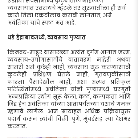
एखाद्या सर्वसामान्य कुटुंबातील महिलेला
व्यवसायात उतरायचे म्हटले तर सुरुवातीला ही सर्व
कामे तिला एकटीलाच करावी लागतात, असे
अवंतिका यांचे स्पष्ट मत आहे.
धडे हैद्राबादमध्ये, व्यवसाय पुण्यात
किनवट-माहूर यासारख्या अत्यंत दुर्गम भागात जन्म,
व्यवसाय-उद्योगासाठीचे वातावरण माहेरी अथवा
सासरी असे कुठेही नाही, व्यवसाय सुरू करण्यासाठी
कुठलेही प्रशिक्षण घेतले नाही, गुंतवणुकीसाठी
फारसा पैसादेखील नाही, अशा अत्यंत प्रतिकूल
परिस्थितीमध्ये अवंतिका यांनी पुण्यामध्ये घरगुती
अन्नप्रक्रिया उद्योग सुरू केला. कष्ट, कल्पकता आणि
जिद्द हेच अवंतिका यांच्या आतापर्यंतच्या यशाचे गमक
म्हणावे लागेल. आज साठाहून अधिक प्रक्रियायुक्त
पदार्थ करून त्यांची विक्री पुणे, मुंबईसह त्या देशभर
करतात.