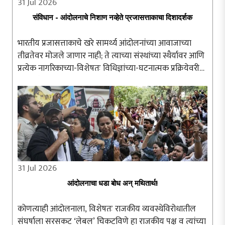
31 Jul 2026
संविधान - आंदोलनाचे निशाण नव्हेते प्रजासत्ताकाचा दिशादर्शक
भारतीय प्रजासत्ताकाचे खरे सामर्थ्य आंदोलनांच्या आवाजाच्या
तीव्रतेवर मोजले जाणार नाही; ते त्याच्या संस्थांच्या स्थैर्यावर आणि
प्रत्येक नागरिकाच्या-विशेषतः विधिज्ञांच्या-घटनात्मक प्रक्रियेवरील
अढळ विश्वासावर अवलंबून असेल. संविधान हे संतापाच्या क्षणी ..
31 Jul 2026
आंदोलनाचा धडा बोध अन् मथितार्थ!
कोणत्याही आंदोलनाला, विशेषतः राजकीय व्यवस्थेविरोधातील
संघर्षाला सरसकट ‘लेबल’ चिकटविणे हा राजकीय पक्ष व त्यांच्या