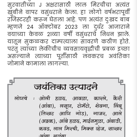
सुरवातीच्या J अक्षरासाठी लाल मिरचीचा अत्यंत
खुबीने वापर वसुंधराने केला. हा लोगो वर्षभरापूर्वी
रजिस्टरही करून घेतला आहे. पण अत्यंत दुःखद बाब
म्हणजे 24 ऑक्टोबर 2023 ला दुर्धर आजाराने
वयाच्या केवळ 21व्या वर्षी वसुंधराचे निधन झाले.
यातून सुकळकर दाम्पत्याला सावरणे कठीण होते.
परंतु त्यांच्या लेकीचीच व्यवसायवृद्धीची प्रबळ इच्छा
असल्याने त्याच्या पूर्तीसाठी लवकरच अवंतिका
जोमाने कामाला लागल्या.