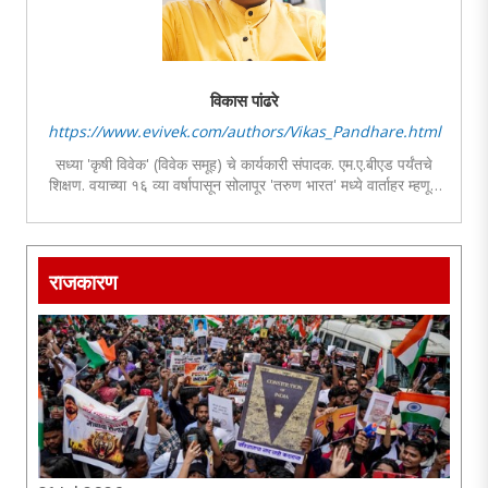
विकास पांढरे
https://www.evivek.com/authors/Vikas_Pandhare.html
सध्या 'कृषी विवेक' (विवेक समूह) चे कार्यकारी संपादक. एम.ए.बीएड पर्यंतचे
शिक्षण. वयाच्या १६ व्या वर्षापासून सोलापूर 'तरुण भारत' मध्ये वार्ताहर म्हणून
कामास प्रारंभ. पुढे दैनिक तरूण भारत, सुराज्य,पुढारी याठिकाणी वार्ताहर व
उपसंपादक म्हणून अनुभव. कृषी, समाज, साहित्य व वंचित समाजाविषयी
लिखाण.
राजकारण