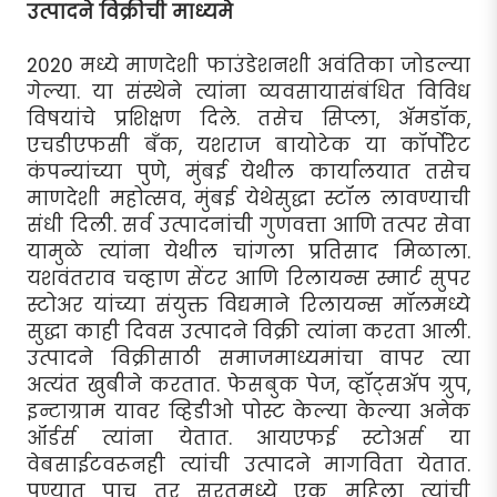
उत्पादने विक्रीची माध्यमे
2020 मध्ये माणदेशी फाउंडेशनशी अवंतिका जोडल्या
गेल्या. या संस्थेने त्यांना व्यवसायासंबंधित विविध
विषयांचे प्रशिक्षण दिले. तसेच सिप्ला, अ‍ॅमडॉक,
एचडीएफसी बँक, यशराज बायोटेक या कॉर्पोरेट
कंपन्यांच्या पुणे, मुंबई येथील कार्यालयात तसेच
माणदेशी महोत्सव, मुंबई येथेसुद्धा स्टॉल लावण्याची
संधी दिली. सर्व उत्पादनांची गुणवत्ता आणि तत्पर सेवा
यामुळे त्यांना येथील चांगला प्रतिसाद मिळाला.
यशवंतराव चव्हाण सेंटर आणि रिलायन्स स्मार्ट सुपर
स्टोअर यांच्या संयुक्त विद्यमाने रिलायन्स मॉलमध्ये
सुद्धा काही दिवस उत्पादने विक्री त्यांना करता आली.
उत्पादने विक्रीसाठी समाजमाध्यमांचा वापर त्या
अत्यंत खुबीने करतात. फेसबुक पेज, व्हॉट्सअ‍ॅप ग्रुप,
इन्टाग्राम यावर व्हिडीओ पोस्ट केल्या केल्या अनेक
ऑर्डर्स त्यांना येतात. आयएफई स्टोअर्स या
वेबसाईटवरूनही त्यांची उत्पादने मागविता येतात.
पुण्यात पाच तर सुरतमध्ये एक महिला त्यांची