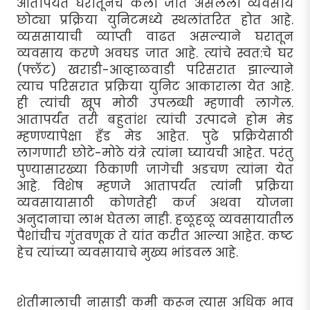
आतापर्यंत घरातूनच केला जात असलेला व्यवसाय
छोट्या प्रक्रिया युनिटमध्ये स्थलांतरित होत आहे.
व्यससायाची व्याप्ती वाढत असल्याने घरातून
व्यवसाय करणे अवघड जात आहे. त्यांचे स्वत:चे घर
(फ्लॅट) खराडी-आव्हाळवाडी परिसरात झाल्याने
त्याच परिसरात प्रक्रिया युनिट आकाराला येत आहे.
ही त्यांची खूप मोठी उपलब्धी म्हणावी लागेल.
आतापर्यंत तरी बहुतांश त्यांची उत्पादने होम मेड
म्हणण्यापेक्षा हँड मेड आहेत. पुढे प्रक्रियेसाठी
लागणारी छोटे-मोठे यंत्रे त्यांना घ्यायची आहेत. परंतु
पुण्यासारख्या ठिकाणी जागेची अडचण त्यांना येत
आहे. विशेष म्हणजे आतापर्यंत त्यांनी प्रक्रिया
व्यवसायासाठी कोणतेही कर्ज अथवा योजना
अनुदानाचा लाभ घेतला नाही. हळूहळू व्यवसायातील
पैशांचीच गुंतवणूक ते यांत करीत आल्या आहेत. कष्ट
हेच त्यांच्या व्यवसायाचे मुख्य भांडवल आहे.
शेतीमालाची नासाडी कमी करून त्यास अधिक भाव