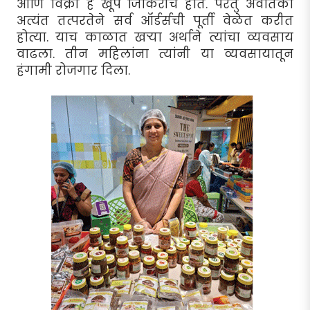
आणि विक्री हे खूप जिकिरीचे होते. परंतु अवंतिका
अत्यंत तत्परतेने सर्व ऑर्डर्सची पूर्ती वेळेत करीत
होत्या. याच काळात खर्‍या अर्थाने त्यांचा व्यवसाय
वाढला. तीन महिलांना त्यांनी या व्यवसायातून
हंगामी रोजगार दिला.