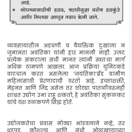
व्यवसायातील अडचणी व वैयक्तिक दुःखाला न
जुमानता अवंतिका यांनी हार मानली नाही. उलट
प्रत्येक संकटाला संधी मानत त्यांनी स्वतःचा मार्ग
अधिक ठामपणे आखला. आज प्रक्रिया युनिटकडे
वाटचाल करत असलेला ‘जयंतिका‘ब्रँड ग्रामीण
महिलांसाठी प्रेरणादायी ठरतो आहे. इच्छाशक्ती,
मेहनत आणि जिद्द असेल तर छोट्या पातळीवरुनही
शाश्वत उद्योग उभा राहू शकतो, हे अवंतिका सुकळकर
यांचे यश ठळकपणे सिद्ध होते.
उद्योजकतेचा प्रवास मोठ्या भांडवलाने नव्हे, तर
धडपड, कौशल्य आणि संधी ओळखण्याच्या