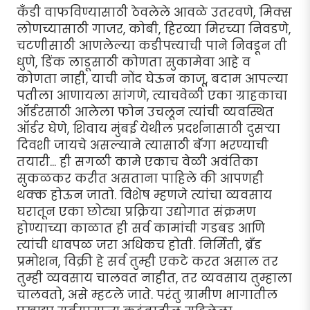
कँडी वाफविण्यासाठी ठेवलेले आवळे उतरवणे, मिक्स
लोणच्यासाठी गाजर, कोबी, हिरव्या मिरच्या निवडणे,
चटणीसाठी आणलेल्या कडीपत्त्याची पाने निवडून ती
धुणे, डिंक लाडूसाठी कोणता सुकामेवा आहे व
कोणता नाही, याची नोंद घेऊन काजू, बदाम आपल्या
पतीला आणायला सांगणे, त्याचवेळी एका ग्राहकाचा
ऑर्डरसाठी आलेला फोन उचलून त्यांची व्यवस्थित
ऑर्डर घेणे, शिवाय मुंबई येथील प्रदर्शनासाठी दुसर्‍या
दिवशी जायचे असल्याने त्यासाठी बॅगा भरण्याची
तयारी... ही सगळी कामे एकाच वेळी अवंतिका
सुकळकर करीत असताना पाहिले की आपणही
थक्क होऊन जातो. विशेष म्हणजे त्यांचा व्यवसाय
घरातून एका छोट्या प्रक्रिया उद्योगात संक्रमण
होण्याच्या काळात ही सर्व कामांची गडबड आणि
त्यांची धावपळ जरा अधिकच होती. निर्मिती, ब्रँड
प्रमोशन, विक्री हे सर्व तुम्ही एकटे करत असाल तर
तुम्ही व्यवसाय चालवत नाहीत, तर व्यवसाय तुम्हाला
चालवतो, असे म्हटले जाते. परंतु ग्रामीण भागातील