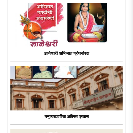
ज्ञानेश्वरी अभिजात ग्रंथसंपदा
मनुष्यघडणीचा अविरत प्रवास