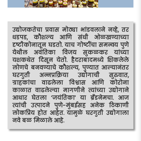
उद्योजकतेचा प्रवास मोठ्या भांडवलाने नव्हे, तर
धडपड, कौशल्य आणि संधी ओळखण्याच्या
दृष्टीकोनातून घडतो. याच गोष्टींचा समन्वय पुणे
येथील अवंतिका विजय सुकळकर यांच्या
यशकथेत दिसून येतो. हैदराबादमध्ये शिकलेले
लोणचे बनवण्याचे कौशल्य, पुण्यात आल्यानंतर
घरगुती अन्नप्रक्रिया उद्योगाची सुरुवात,
ग्राहकांचा वाढलेला विश्वास आणि कोरोना
काळात वाढलेल्या मागणीने त्यांच्या उद्योगाने
आधार घेतला ‘जयंतिका’ या ब्रँडनेमचा. आज
त्यांची उत्पादने पुणे-मुंबईसह अनेक ठिकाणी
लोकप्रिय होत आहेत. यामुळे घरगुती उद्योगाला
नवे बळ मिळाले आहे.