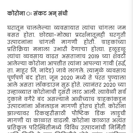
कोरोना ः संकट अन् संधी
घरातून चाललेल्या व्यवसायात त्यांचा चांगला जम
बसत होता. छोट्या-मोठ्या प्रदर्शनातूनही घरगुती
उत्पादनांना चांगली मागणी होती. ग्राहकांच्या
प्रतिक्रिया मनाला उभारी देणार्‍या होत्या. हळूहळू
त्यांचा व्यवसाय वाढत असतानाच 2019 च्या शेवटी
आलेल्या कोरोना आपत्तीत त्यांना आपल्या गावी (रुई,
ता. माहूर जि. नांदेड) जावे लागले. त्यामुळे व्यवसाय
पूर्णपणे बंद होता. जून 2020 मध्ये ते परत पुण्याला
आले असता लॉकडाउन सुरू होते. त्यानंतर 2020 च्या
उन्हाळ्यात कोरोनाची दुसरी लाट आली. त्यावेळी सर्व
दुकाने वगैरे बंद असल्याने आधीच्याच ग्राहकांकडून
उत्पादनांना ऑनलाइन मागणी होतच होती. कोरोना
झाल्यावर रिकव्हरीसाठी पौष्टिक डिंक लाडूची
मागणी या काळात वाढली. कोरोना काळात अत्यंत
प्रतिकूल परिस्थितीमध्ये विविध उत्पादनांची निर्मिती