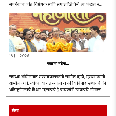
समर्थकांचा प्रांत. विश्लेषक आणि समाजहितैषींनी त्या फंदात न
पडता आंदोलनाचा अन्वयार्थ प्रामाणिकपणे शोधणे श्रेयस्कर ठरते.
दिल्लीतील जंतरमंतरवर ..
18 Jul 2026
काळाचा महिमा...
रामरक्षा आंदोलनात सरसंघचालकांनी सामील व्हावे, मुख्यमंत्र्यांनी
सामील व्हावे. त्यांच्या या वक्तव्याला राजकीय विनोद म्हणायचे की
अतिमूर्खपणाचे विधान म्हणायचे हे वाचकांनी ठरवायचे. डोनाल्ड
ट्रम्प, ब्रिटनचे पंतप्रधान, रशियाचे पुतीन यांना आंदोलनात सहभागी
..
लेख