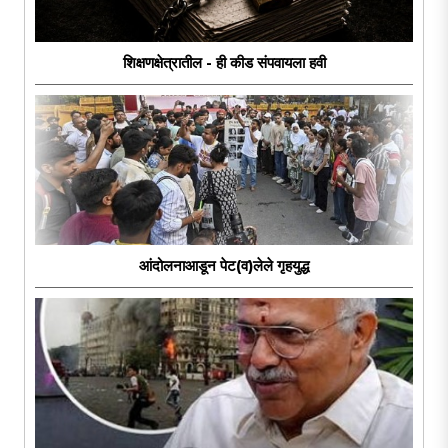
शिक्षणक्षेत्रातील - ही कीड संपवायला हवी
आंदोलनाआडून पेट(व)लेले गृहयुद्ध