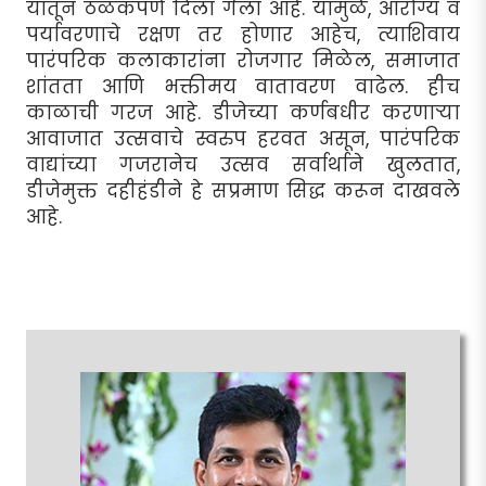
यातून ठळकपणे दिला गेला आहे. यामुळे, आरोग्य व
पर्यावरणाचे रक्षण तर होणार आहेच, त्याशिवाय
पारंपरिक कलाकारांना रोजगार मिळेल, समाजात
शांतता आणि भक्तीमय वातावरण वाढेल. हीच
काळाची गरज आहे. डीजेच्या कर्णबधीर करणार्‍या
आवाजात उत्सवाचे स्वरुप हरवत असून, पारंपरिक
वाद्यांच्या गजरानेच उत्सव सर्वार्थाने खुलतात,
डीजेमुक्त दहीहंडीने हे सप्रमाण सिद्ध करून दाखवले
आहे.