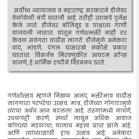
सर्वोच्च न्यायालय व महाराष्ट्र सरकारने डीजेवर
वेळोवेळी बंदी घातली आहे. तरीही त्याकडे दुर्लक्ष
केले जाते. डीजेवर बॉलिवूड व पाश्चात्य गाणी
वाजवली जातात. यातून गणेशभक्ती नाही तर
केवळ सवंगता वाढीस लागते. डीजेमुळे अनेकदा
वाद, भांडणे, दंगल यासारखे नकोसे प्रकार
घडतात. विसर्जन मिरवणुकीत आयटम साँग्स
वाजणे, हे धार्मिक दृष्टीने विडंबनच ठरते.
गणेशोत्सव म्हणजे निखळ आनंद, भक्तीभाव वाढीस
लागणारा परंपरेचा उत्सव. मात्र, डीजेच्या गोंगाटामुळे
त्याचा अर्थच आज बदलला आहे. तरुणांमध्ये नाचणे,
उधळपट्टी करणे, स्पर्धा लावून अधिक आवाज
कोणत्या मंडळाचा, यालाच महत्त्व प्राप्त झाले आहे.
आणि त्यांच्यासाठी हाच उत्सव आहे. अनेकदा