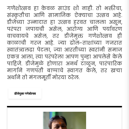
गणेशोत्सव हा केवळ साउंड शो नाही. तो भक्तीचा,
संस्कृतीचा आणि सामाजिक ऐक्याचा उत्सव आहे.
डीजेच्या उन्मादात हा उत्सव हरवत चालला असून,
परंपरा जपायची असेल, आरोग्य आणि पर्यावरण
वाचवायचे असेल, तर डीजेमुक्त गणेशोत्सव ही
काळाची गरज आहे. ज्या ढोल-ताशांच्या गजरात
स्वातंत्र्यलढा पेटला, ज्या आरतीच्या स्वरांनी समाज
एकत्र आला, त्या परंपरेला आपण पुन्हा आपलेसे केले
पाहिजे. डीजेमुळे होणारा अनर्थ टाळून, पारंपारिक
मार्गाने गणपती बाप्पाचे स्वागत केले, तर खर्‍या
अर्थाने तो मंगलमूर्ती मोरया ठरेल.
डीजेमुक्त गणेशोत्सव