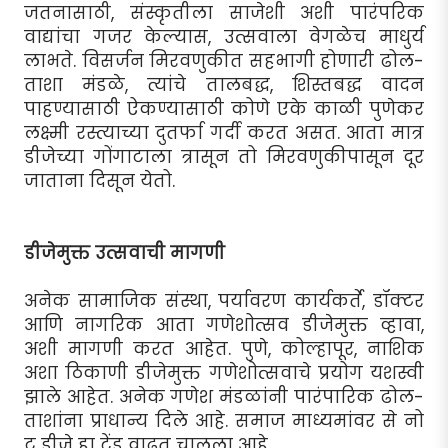
जतनासाठी, संस्कृतीला साजेशी अशी पारंपरिक
वाद्यांचा गजर केल्यास, उत्सवाला वेगळेच माधुर्य
लाभते. विसर्जन मिरवणुकीत सहभागी होणारी ढोल-
ताशा मंडळे, त्यांचे तालबद्ध, शिस्तबद्ध वादन
पाहण्यासाठी ऐकण्यासाठी कोणे एके काळी पुणेकर
लक्ष्मी रस्त्याच्या दुतर्फा गर्दी करत असत. आता मात्र
डीजेच्या गोंगाटाला त्रासून तो मिरवणुकीपासून दूर
जाताना दिसून येतो.
डीजेमुक्त उत्सवाची मागणी
अनेक सामाजिक संस्था, पर्यावरण कार्यकर्ते, डॉक्टर
आणि नागरिक आता गणेशोत्सव डीजेमुक्त व्हावा,
अशी मागणी करत आहेत. पुणे, कोल्हापूर, नाशिक
अशा ठिकाणी डीजेमुक्त गणेशोत्सवाचे प्रयोग यशस्वी
झाले आहेत. अनेक गणेश मंडळांनी पारंपारिक ढोल-
ताशांना प्राधान्य दिले आहे. समाज माध्यमांवर से नो
टू डीजे हा ट्रेंड वाढत चालला आहे.