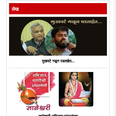
..
लेख
मुखवटे गळून पडताहेत...