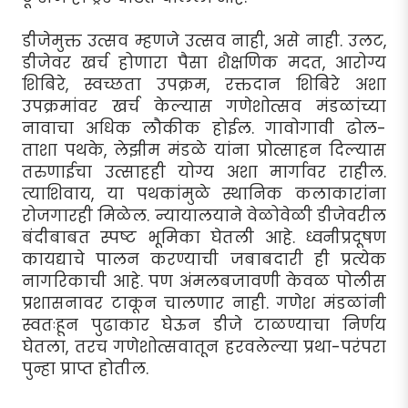
डीजेमुक्त उत्सव म्हणजे उत्सव नाही, असे नाही. उलट,
डीजेवर खर्च होणारा पैसा शैक्षणिक मदत, आरोग्य
शिबिरे, स्वच्छता उपक्रम, रक्तदान शिबिरे अशा
उपक्रमांवर खर्च केल्यास गणेशोत्सव मंडळांच्या
नावाचा अधिक लौकीक होईल. गावोगावी ढोल-
ताशा पथके, लेझीम मंडळे यांना प्रोत्साहन दिल्यास
तरुणाईचा उत्साहही योग्य अशा मार्गावर राहील.
त्याशिवाय, या पथकांमुळे स्थानिक कलाकारांना
रोजगारही मिळेल. न्यायालयाने वेळोवेळी डीजेवरील
बंदीबाबत स्पष्ट भूमिका घेतली आहे. ध्वनीप्रदूषण
कायद्याचे पालन करण्याची जबाबदारी ही प्रत्येक
नागरिकाची आहे. पण अंमलबजावणी केवळ पोलीस
प्रशासनावर टाकून चालणार नाही. गणेश मंडळांनी
स्वतःहून पुढाकार घेऊन डीजे टाळण्याचा निर्णय
घेतला, तरच गणेशोत्सवातून हरवलेल्या प्रथा-परंपरा
पुन्हा प्राप्त होतील.