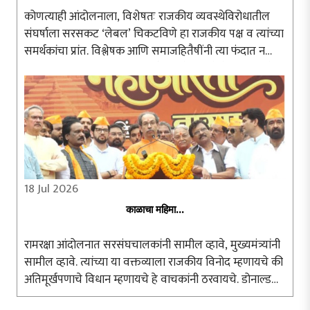
कोणत्याही आंदोलनाला, विशेषतः राजकीय व्यवस्थेविरोधातील
संघर्षाला सरसकट ‘लेबल’ चिकटविणे हा राजकीय पक्ष व त्यांच्या
समर्थकांचा प्रांत. विश्लेषक आणि समाजहितैषींनी त्या फंदात न
पडता आंदोलनाचा अन्वयार्थ प्रामाणिकपणे शोधणे श्रेयस्कर ठरते.
दिल्लीतील जंतरमंतरवर ..
18 Jul 2026
काळाचा महिमा...
रामरक्षा आंदोलनात सरसंघचालकांनी सामील व्हावे, मुख्यमंत्र्यांनी
सामील व्हावे. त्यांच्या या वक्तव्याला राजकीय विनोद म्हणायचे की
अतिमूर्खपणाचे विधान म्हणायचे हे वाचकांनी ठरवायचे. डोनाल्ड
ट्रम्प, ब्रिटनचे पंतप्रधान, रशियाचे पुतीन यांना आंदोलनात सहभागी