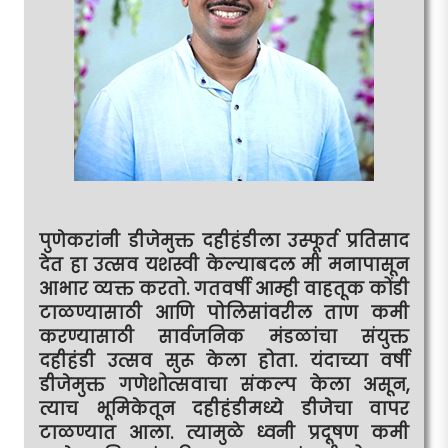
पुणेकरांनी डीजेमुक्त दहीहंडीला उस्फूर्त प्रतिसाद
देत हा उत्सव यशस्वी केल्याबदल मी मनापासून
आभार व्यक्त करतो. गतवर्षी आम्ही वाहतूक कोंडी
टाळण्यासाठी आणि पोलिसांवरील ताण कमी
करण्यासाठी सार्वजनिक मंडळांचा संयुक्त
दहीहंडी उत्सव सुरू केला होता. यंदाच्या वर्षी
डीजेमुक्त गणेशोत्सवाचा संकल्प केला असून,
त्याच भूमिकेतून दहीहंडीमध्ये डीजेचा वापर
टाळण्यात आला. त्यामुळे ध्वनी प्रदूषण कमी