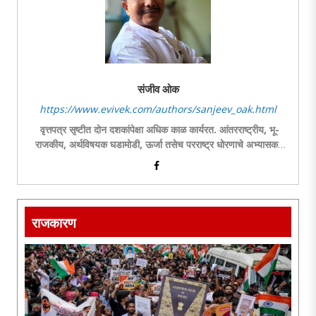
संजीव ओक
https://www.evivek.com/authors/sanjeev_oak.html
वृत्तपत्र सृष्टीत दोन दशकांपेक्षा अधिक काळ कार्यरत. आंतरराष्ट्रीय, भू-
राजकीय, अर्थविषयक घडामोडी, ऊर्जा तसेच परराष्ट्र धोरणाचे अभ्यासक.
स्तंभ लेखनासह ललित लेखनाची आवड.
राजकारण