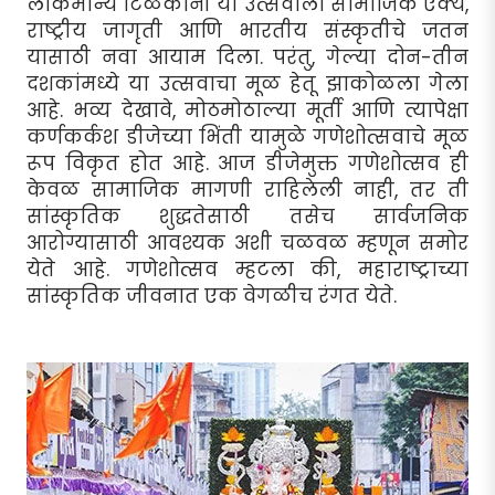
लोकमान्य टिळकांनी या उत्सवाला सामाजिक ऐक्य,
राष्ट्रीय जागृती आणि भारतीय संस्कृतीचे जतन
यासाठी नवा आयाम दिला. परंतु, गेल्या दोन-तीन
दशकांमध्ये या उत्सवाचा मूळ हेतू झाकोळला गेला
आहे. भव्य देखावे, मोठमोठाल्या मूर्ती आणि त्यापेक्षा
कर्णकर्कश डीजेच्या भिंती यामुळे गणेशोत्सवाचे मूळ
रूप विकृत होत आहे. आज डीजेमुक्त गणेशोत्सव ही
केवळ सामाजिक मागणी राहिलेली नाही, तर ती
सांस्कृतिक शुद्धतेसाठी तसेच सार्वजनिक
आरोग्यासाठी आवश्यक अशी चळवळ म्हणून समोर
येते आहे. गणेशोत्सव म्हटला की, महाराष्ट्राच्या
सांस्कृतिक जीवनात एक वेगळीच रंगत येते.