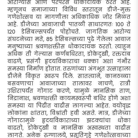
आरोग्यास आणि परंपरेस धोकादायक ठरत आहे.
म्हणूनच समाजाच्या विविध स्तरातून डीजे-मुक्त
गणेशोत्सव या मागणीला अधिकाधिक जोर मिळत
आहे. डीजेच्या आवाजाची पातळी साधारणतः 100 ते
120 डेसिबल्सपर्यंत पोहोचते. जागतिक आरोग्य
संघटनेच्या मते, 85 डेसिबल्सच्या पुढे गेलेला आवाज
मनुष्याच्या श्रवणशक्तीस धोकादायक ठरतो. त्याहून
अधिक ती गेल्यास कर्णबधिरता, डोकेदुखी, रक्तदाब
वाढणे, प्रसंगी हृदयविकाराचा धक्का अशा गंभीर
समस्या निर्माण होतात. तरुणांच्या अंगभूत उत्साहाला
डीजेने विकृत स्वरूप दिले. सातत्याने, कानठळ्या
बसवणार्‍या आवाजाच्या तालावर नाचणे, रात्री
उशिरापर्यंत गोंगाट करणे, यामुळे मानसिक ताण,
निद्रानाश, श्रवणशक्ती कायमस्वरूपी बधिर होणे अशा
समस्या या पिढीत वाढीस लागल्या आहेत. वयोवृद्ध
लोकांना शांतता, विश्रांती हवी असते. मात्र, डीजेच्या
गोंगाटामुळे हृदयविकाराच्या झटक्यांचा धोका
वाढतो, डोकेदुखी व मानसिक अस्वस्थता वाढीस
लागते. अनेक रुग्णालये, प्रसूतिगृहे गणेशोत्सवाच्या