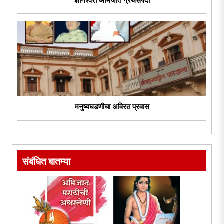
ज्ञानेश्वरी अभिजात ग्रंथसंपदा
मनुष्यघडणीचा अविरत प्रवास
संबंधित बातम्या