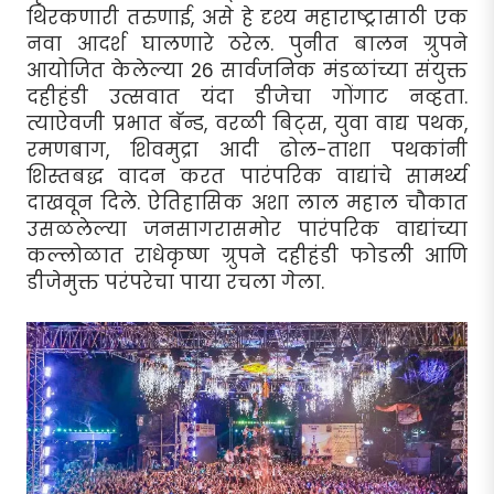
थिरकणारी तरुणाई, असे हे दृश्य महाराष्ट्रासाठी एक
नवा आदर्श घालणारे ठरेल. पुनीत बालन ग्रुपने
आयोजित केलेल्या 26 सार्वजनिक मंडळांच्या संयुक्त
दहीहंडी उत्सवात यंदा डीजेचा गोंगाट नव्हता.
त्याऐवजी प्रभात बॅन्ड, वरळी बिट्स, युवा वाद्य पथक,
रमणबाग, शिवमुद्रा आदी ढोल-ताशा पथकांनी
शिस्तबद्ध वादन करत पारंपरिक वाद्यांचे सामर्थ्य
दाखवून दिले. ऐतिहासिक अशा लाल महाल चौकात
उसळलेल्या जनसागरासमोर पारंपरिक वाद्यांच्या
कल्लोळात राधेकृष्ण ग्रुपने दहीहंडी फोडली आणि
डीजेमुक्त परंपरेचा पाया रचला गेला.