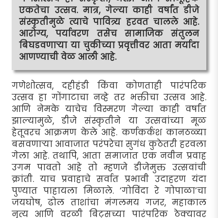
एकतेचा उत्सव. मात्र, गेल्या काही वर्षांत डीजे
संस्कृतीमुळे त्याचे पावित्र्य हरवत चालले आहे.
आरोग्य, पर्यावरण तसेच सामाजिक संतुलन
बिघडवणार्‍या या चुकीच्या प्रवृत्तीवर आता मर्यादा
आणण्याची वेळ आली आहे.
गणेशोत्सव, दहीहंडी किंवा कोणताही पारंपरिक
उत्सव हा गोंगाटाचा नव्हे तर भक्तीचा उत्सव आहे.
आणि नेमके याचेच विस्मरण गेल्या काही वर्षांत
झाल्यामुळे, डीजे संस्कृतीने या उत्सवांच्या मूळ
हेतूवरच आक्रमण केले आहे. कर्णकर्कश कानठळ्या
बसवणार्‍या आवाजात परंपरेचा सुगंध कुठेतरी हरवला
गेला आहे. तथापि, आता समाजात एक नवीन प्रवाह
उगम पावतो आहे तो म्हणजे डीजेमुक्त उत्सवांची
क्रांती. याच प्रवाहाचे सर्वात प्रभावी उदाहरण यंदा
पुण्यात पाहायला मिळाले. ‘गोविंदा रे गोपाळा’चा
जयघोष, ढोल ताशांचा मंगलमय गजर, महाकाल
नृत्य आणि वरळी बिट्सच्या पारंपरिक ठेक्यावर