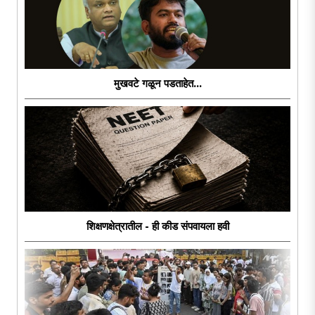
मुखवटे गळून पडताहेत...
शिक्षणक्षेत्रातील - ही कीड संपवायला हवी