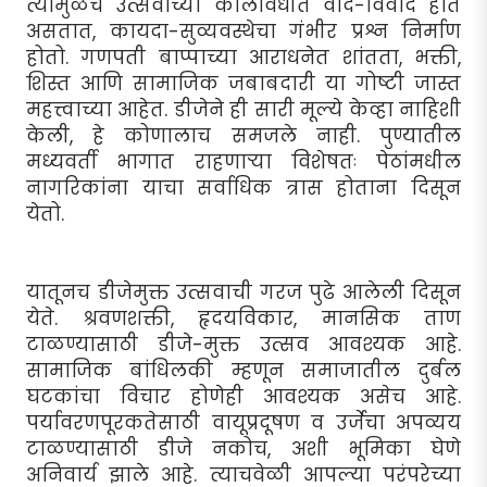
त्यामुळेच उत्सवाच्या कालावधीत वाद-विवाद होत
असतात, कायदा-सुव्यवस्थेचा गंभीर प्रश्न निर्माण
होतो. गणपती बाप्पाच्या आराधनेत शांतता, भक्ती,
शिस्त आणि सामाजिक जबाबदारी या गोष्टी जास्त
महत्त्वाच्या आहेत. डीजेने ही सारी मूल्ये केव्हा नाहिशी
केली, हे कोणालाच समजले नाही. पुण्यातील
मध्यवर्ती भागात राहणार्‍या विशेषतः पेठांमधील
नागरिकांना याचा सर्वाधिक त्रास होताना दिसून
येतो.
यातूनच डीजेमुक्त उत्सवाची गरज पुढे आलेली दिसून
येते. श्रवणशक्ती, हृदयविकार, मानसिक ताण
टाळण्यासाठी डीजे-मुक्त उत्सव आवश्यक आहे.
सामाजिक बांधिलकी म्हणून समाजातील दुर्बल
घटकांचा विचार होणेही आवश्यक असेच आहे.
पर्यावरणपूरकतेसाठी वायूप्रदूषण व उर्जेचा अपव्यय
टाळण्यासाठी डीजे नकोच, अशी भूमिका घेणे
अनिवार्य झाले आहे. त्याचवेळी आपल्या परंपरेच्या