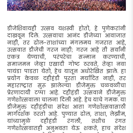
डीजेशिवायही उत्सव यशस्वी होतो, हे पुणेकरांनी
दाखवून दिले. उत्सवाचा आनंद डीजेच्या आवाजात
नाही, तर ढोल-ताशांच्या मंगलमय गजरात आहे,
उत्सवात डीजेची गरज नाही; गरज आहे ती सर्वांनी
एकत्र येण्याची, परंपरेचा सन्मान करण्याची,
समाजमन जेव्हा एखादी गोष्ट ठरवते, तेव्हा नवा
पायंडा पाडता येतो, हेच यातून अधोरेखित झाले. हा
प्रयोग केवळ दहीहंडी पुरता मर्यादित नाही, तर
महाराष्ट्रात सुरू झालेल्या डीजेमुक्त चळवळीचा
प्रेरणादायी टप्पा आहे. दहीहंडी उत्सवाने डीजेमुक्त
गणेशोत्सवाला चालना दिली आहे. हेच याचे गमक. या
डीजेमुक्त दहीहंडीचा संदेश आता गणेशोत्सवासाठी
मार्गदर्शक ठरतो आहे. पुण्यात ढोल, ताशा, लेझीम,
यांच्यामुळे दहीहंडी रंगली, तशीच रंगत
गणेशोत्सवातही अनुभवता येऊ शकते, हाच संदेश