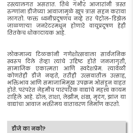
रस्त्यालगत असतात. तिथे गंभीर आजारांनी त्रस्त
रुग्णांना डीजेच्या आवाजामुळे खूप त्रास सहन करावा
लागतो. फक्त ध्वनीप्रदूषणच नव्हे तर पेट्रोल-डिझेल
जाळणार्‍या जनरेटरमधून होणारे वायूप्रदूषण हेही
तितकेच धोकादायक आहे.
लोकमान्य टिळकांनी गणेशोत्सवाला सार्वजनिक
स्वरूप दिले तेव्हा त्यांचे उद्दिष्ट होते जनजागृती,
सामाजिक एकात्मता आणि स्वदेशप्रेम. त्यावेळी
कोणतेही डीजे नव्हते, तरीही उत्सवातील उत्साह,
भक्तिभाव आणि समाजाभिमुख उपक्रम ओसंडून वाहत
होते. परंपरेत नेहमीच पारंपरिक वाद्यांचे महत्त्व कायम
राहिले आहे. ढोल, ताशा, लेझीम, शंख, मृदंग, झांज या
वाद्यांचा आवाज भक्तीमय वातावरण निर्माण करतो.
डीजे का नको?