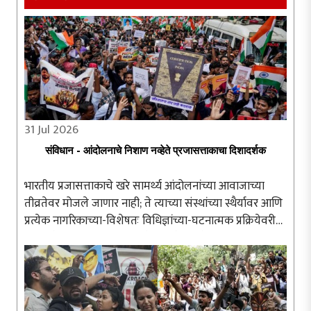
31 Jul 2026
संविधान - आंदोलनाचे निशाण नव्हेते प्रजासत्ताकाचा दिशादर्शक
भारतीय प्रजासत्ताकाचे खरे सामर्थ्य आंदोलनांच्या आवाजाच्या
तीव्रतेवर मोजले जाणार नाही; ते त्याच्या संस्थांच्या स्थैर्यावर आणि
प्रत्येक नागरिकाच्या-विशेषतः विधिज्ञांच्या-घटनात्मक प्रक्रियेवरील
अढळ विश्वासावर अवलंबून असेल. संविधान हे संतापाच्या क्षणी ..