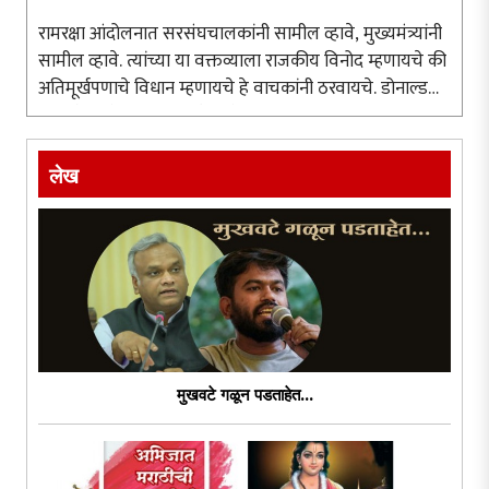
रामरक्षा आंदोलनात सरसंघचालकांनी सामील व्हावे, मुख्यमंत्र्यांनी
सामील व्हावे. त्यांच्या या वक्तव्याला राजकीय विनोद म्हणायचे की
अतिमूर्खपणाचे विधान म्हणायचे हे वाचकांनी ठरवायचे. डोनाल्ड
ट्रम्प, ब्रिटनचे पंतप्रधान, रशियाचे पुतीन यांना आंदोलनात सहभागी
..
लेख
मुखवटे गळून पडताहेत...