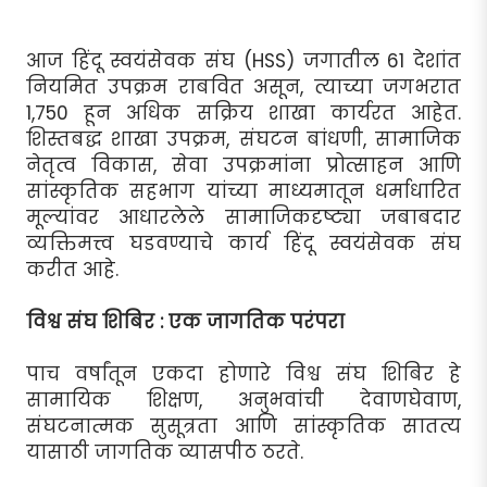
आज हिंदू स्वयंसेवक संघ (HSS) जगातील 61 देशांत
नियमित उपक्रम राबवित असून, त्याच्या जगभरात
1,750 हून अधिक सक्रिय शाखा कार्यरत आहेत.
शिस्तबद्ध शाखा उपक्रम, संघटन बांधणी, सामाजिक
नेतृत्व विकास, सेवा उपक्रमांना प्रोत्साहन आणि
सांस्कृतिक सहभाग यांच्या माध्यमातून धर्माधारित
मूल्यांवर आधारलेले सामाजिकदृष्ट्या जबाबदार
व्यक्तिमत्त्व घडवण्याचे कार्य हिंदू स्वयंसेवक संघ
करीत आहे.
विश्व संघ शिबिर : एक जागतिक परंपरा
पाच वर्षांतून एकदा होणारे विश्व संघ शिबिर हे
सामायिक शिक्षण, अनुभवांची देवाणघेवाण,
संघटनात्मक सुसूत्रता आणि सांस्कृतिक सातत्य
यासाठी जागतिक व्यासपीठ ठरते.