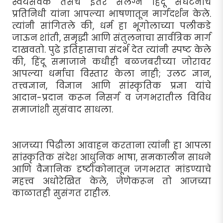
स्वयंसेवक तसेच इतर संलग्न हिंदू संघटनांचे
प्रतिनिधी यांना आपल्या भाषणातून मार्गदर्शन केले.
त्यांनी सांगितले की, धर्म हा भूगोलाच्या पलीकडे
जाऊन शांती, समृद्धी आणि संतुलनाचा सार्वत्रिक मार्ग
दाखवतो. पुढे इतिहासाचा संदर्भ देत त्यांनी स्पष्ट केले
की, हिंदू समाजाने कधीही बळजबरीच्या जोरावर
आपल्या धर्माचा विस्तार केला नाही; उलट ज्ञान,
तत्त्वज्ञान, विज्ञान आणि सांस्कृतिक प्रज्ञा यांचे
आदान-प्रदान करून निसर्ग व जगभरातील विविध
समाजांशी सुसंवाद साधला.
आजच्या पिढीला आवाहन करताना त्यांनी हा आपला
सांस्कृतिक संदेश आधुनिक भाषा, समकालीन साधने
आणि वैज्ञानिक दृष्टीकोनातून जगभरात मांडण्याचे
महत्त्व अधोरेखित केले, जेणेकरून तो आजच्या
काळातही सुसंगत राहील.