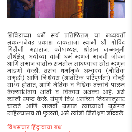
शिबिराच्या धर्मे सर्वं प्रतिष्ठितम् या मध्यवर्ती
संकल्पनेवर प्रकाश टाकताना स्वामी श्री गोविंद
गिरीजी महाराज, कोषाध्यक्ष, श्रीराम जन्मभूमी
तीर्थक्षेत्र, अयोध्या यांनी धर्म म्हणजे मानवी जीवन
आणि समाज यातील समतोल साधण्याचा स्रोत म्हणून
मांडणी केली. तसेच धर्मामुळे अभ्युदय (भौतिक
समृद्धी) आणि निःश्रेयस (आंतरिक परिपूर्णता) दोन्ही
साध्य होतात, आणि नैतिक व वैश्विक तत्त्वांचे पालन
केल्याशिवाय शांती व विकास अशक्य आहे, असे
त्यांनी स्पष्ट केले. संपूर्ण विश्व धर्माच्या नियमानुसार
चालते आणि मानवी समाज त्याच्याशी सुसंगत
राहिल्यासच तो फुलतो, असे त्यांनी निरीक्षण नोंदवले.
विश्वसंचार हिंदुत्वाचा ग्रंथ