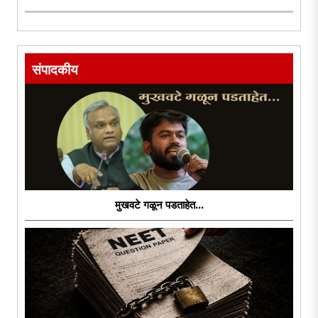
संपादकीय
मुखवटे गळून पडताहेत...