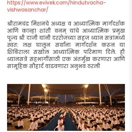
https://www.evivek.com/hindutvacha-
vishwasanchar/
श्रीरामचंद्र मिशनचे अध्यक्ष व आध्यात्मिक मार्गदर्शक
आणि कान्हा शांती वनम् यांचे आध्यात्मिक प्रमुख
पूज्य श्री दाजी यांनी दररोजच्या सहज ध्यान सत्रांमध्ये
स्वत: लक्ष घालून सर्वांना मार्गदर्शन करून या
शिबिराला सखोल आध्यात्मिक परिमाण दिले. ही
ध्यानसत्रे सहभागींसाठी एक अंतर्मुख करणारा आणि
सामूहिक सौहार्द वाढवणारा अनुभव ठरली