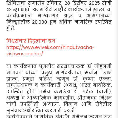
शिबिराचा समारोप रविवार, 28 डिसेंबर 2025 रोजी
कान्हा शांती वनम् येथे जाहीर कार्यक्रमाने झाला. या
कार्यक्रमाला भाग्यनगर शहर व आसपासच्या
जिल्ह्यांतील 20,000 हून अधिक नागरिक उपस्थित
होते.
विश्वसंचार हिंदुत्वाचा ग्रंथ
https://www.evivek.com/hindutvacha-
vishwasanchar/
या कार्यक्रमात पूजनीय सरसंघचालक डॉ. मोहनजी
भागवत यांच्या प्रमुख मार्गदर्शनाचा सर्वांना लाभ
झाला. प्रमुख अतिथी म्हणून डॉ. कृष्णा एल्ला,
सहसंस्थापक व कार्यकारी अध्यक्ष, भारत बायोटेक,
उपस्थित होते. तसेच कमलेश डी. पटेल (दाजी),
अध्यक्ष व आध्यात्मिक मार्गदर्शक, श्रीरामचंद्र मिशन
यांची उपस्थिती अध्यात्म, विज्ञान आणि सेवेतील
सुसंवाद अधोरेखित करणारी ठरली.
स्वयंसेवकांचे जागतिक अंतर्गत संमेलन म्हणून सुरू