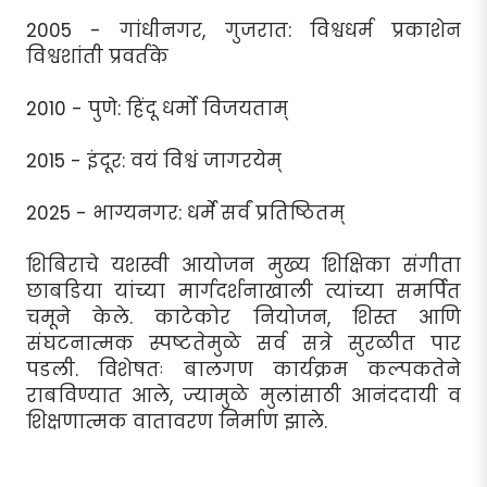
2005 - गांधीनगर, गुजरात: विश्वधर्म प्रकाशेन
विश्वशांती प्रवर्तके
2010 - पुणे: हिंदू धर्मो विजयताम्
2015 - इंदूर: वयं विश्वं जागरयेम्
2025 - भाग्यनगर: धर्मे सर्वं प्रतिष्ठितम्
शिबिराचे यशस्वी आयोजन मुख्य शिक्षिका संगीता
छाबडिया यांच्या मार्गदर्शनाखाली त्यांच्या समर्पित
चमूने केले. काटेकोर नियोजन, शिस्त आणि
संघटनात्मक स्पष्टतेमुळे सर्व सत्रे सुरळीत पार
पडली. विशेषतः बालगण कार्यक्रम कल्पकतेने
राबविण्यात आले, ज्यामुळे मुलांसाठी आनंददायी व
शिक्षणात्मक वातावरण निर्माण झाले.