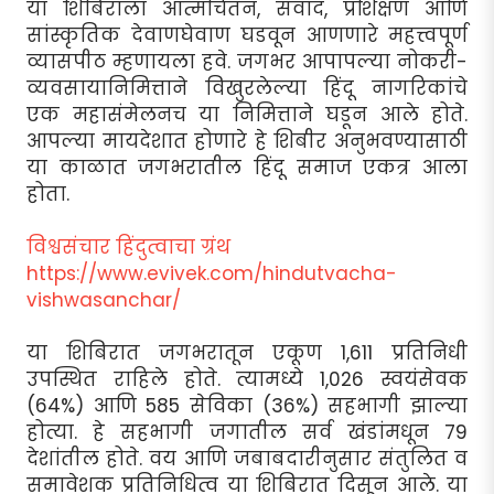
या शिबिराला आत्मचिंतन, संवाद, प्रशिक्षण आणि
सांस्कृतिक देवाणघेवाण घडवून आणणारे महत्त्वपूर्ण
व्यासपीठ म्हणायला हवे. जगभर आपापल्या नोकरी-
व्यवसायानिमित्ताने विखुरलेल्या हिंदू नागरिकांचे
एक महासंमेलनच या निमित्ताने घडून आले होते.
आपल्या मायदेशात होणारे हे शिबीर अनुभवण्यासाठी
या काळात जगभरातील हिंदू समाज एकत्र आला
होता.
विश्वसंचार हिंदुत्वाचा ग्रंथ
https://www.evivek.com/hindutvacha-
vishwasanchar/
या शिबिरात जगभरातून एकूण 1,611 प्रतिनिधी
उपस्थित राहिले होते. त्यामध्ये 1,026 स्वयंसेवक
(64%) आणि 585 सेविका (36%) सहभागी झाल्या
होत्या. हे सहभागी जगातील सर्व खंडांमधून 79
देशांतील होते. वय आणि जबाबदारीनुसार संतुलित व
समावेशक प्रतिनिधित्व या शिबिरात दिसून आले. या