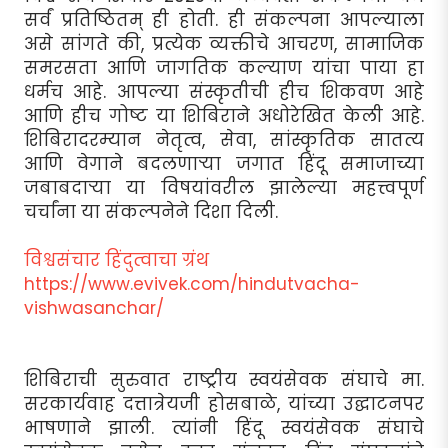
सर्वं प्रतिष्ठितम् ही होती. ही संकल्पना आपल्याला
असे सांगते की, प्रत्येक व्यक्तीचे आचरण, सामाजिक
समरसता आणि जागतिक कल्याण यांचा पाया हा
धर्मच आहे. आपल्या संस्कृतीची हीच शिकवण आहे
आणि हीच गोष्ट या शिबिराने अधोरेखित केली आहे.
शिबिरादरम्यान नेतृत्व, सेवा, सांस्कृतिक सातत्य
आणि वेगाने बदलणार्‍या जगात हिंदू समाजाच्या
जबाबदार्‍या या विषयांवरील झालेल्या महत्त्वपूर्ण
चर्चांना या संकल्पनेने दिशा दिली.
विश्वसंचार हिंदुत्वाचा ग्रंथ
https://www.evivek.com/hindutvacha-
vishwasanchar/
शिबिराची सुरुवात राष्ट्रीय स्वयंसेवक संघाचे मा.
सरकार्यवाह दत्तात्रेयजी होसबाळे, यांच्या उद्घाटनपर
भाषणाने झाली. त्यांनी हिंदू स्वयंसेवक संघाचे