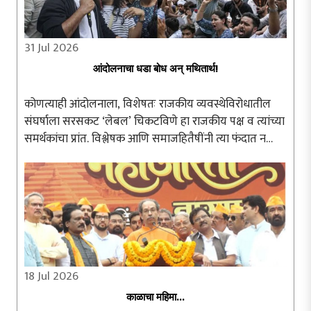
31 Jul 2026
आंदोलनाचा धडा बोध अन् मथितार्थ!
कोणत्याही आंदोलनाला, विशेषतः राजकीय व्यवस्थेविरोधातील
संघर्षाला सरसकट ‘लेबल’ चिकटविणे हा राजकीय पक्ष व त्यांच्या
समर्थकांचा प्रांत. विश्लेषक आणि समाजहितैषींनी त्या फंदात न
पडता आंदोलनाचा अन्वयार्थ प्रामाणिकपणे शोधणे श्रेयस्कर ठरते.
दिल्लीतील जंतरमंतरवर ..
18 Jul 2026
काळाचा महिमा...