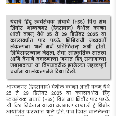
यंदाचे हिंदू स्वयंसेवक संघाचे (HSS) विश्व संघ
शिबीर भाग्यनगर (हैदराबाद) येथील कान्हा
शांती वनम् येथे 25 ते 29 डिसेंबर 2025 या
कालावधीत पार पडले. शिबिराची मध्यवर्ती
संकल्पना ‘धर्मे सर्वं प्रतिष्ठितम्’ अशी होती.
शिबिरादरम्यान नेतृत्व, सेवा, सांस्कृतिक सातत्य
आणि वेगाने बदलणार्‍या जगात हिंदू समाजाच्या
जबाबदार्‍या या विषयांवरील झालेल्या महत्त्वपूर्ण
चर्चांना या संकल्पनेने दिशा दिली.
भाग्यनगर (हैदराबाद) येथील कान्हा शांती वनम् येथे
25 ते 29 डिसेंबर 2025 या कालावधीत हिंदू
स्वयंसेवक संघाचे (HSS) विश्व संघ शिबीर पार पडले.
श्री विश्व निकेतन यांच्या यजमानपदाखाली हे शिबीर
आयोजित करण्यात आले होते. पाच दिवस चाललेल्या