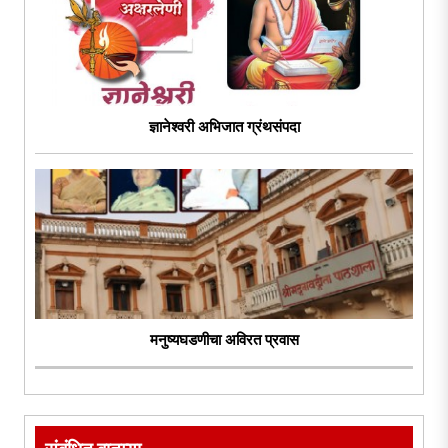
ज्ञानेश्वरी अभिजात ग्रंथसंपदा
मनुष्यघडणीचा अविरत प्रवास
संबंधित बातम्या