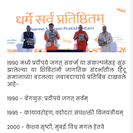
1990 मध्ये प्रदीपये जगत् सवर्र्म् या संकल्पनेसह सुरू
झालेल्या या शिबिरांनी जागतिक संदर्भातील हिंदू
समाजाच्या बदलत्या जबाबदार्‍यांचे प्रतिबिंब दाखवले
आहे-
1990 - बेंगळुरू: प्रदीपये जगत् सर्वम्
1995 - कायावरोहण, वडोदरा: संघशक्ती विजयत्रीयम्
2000 - केशव सृष्टी, मुंबई: विश्व मंगल हेतवे