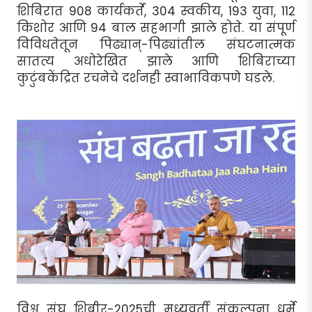
शिबिरात 908 कार्यकर्ते, 304 स्वकीय, 193 युवा, 112
किशोर आणि 94 बाल सहभागी झाले होते. या संपूर्ण
विविधतेतून पिढ्यान्-पिढ्यांतील संघटनात्मक
सातत्य अधोरेखित झाले आणि शिबिराच्या
कुटुंबकेंद्रित रचनेचे दर्शनही स्वाभाविकपणे घडले.
विश्व संघ शिबीर-2025ची मध्यवर्ती संकल्पना धर्मे