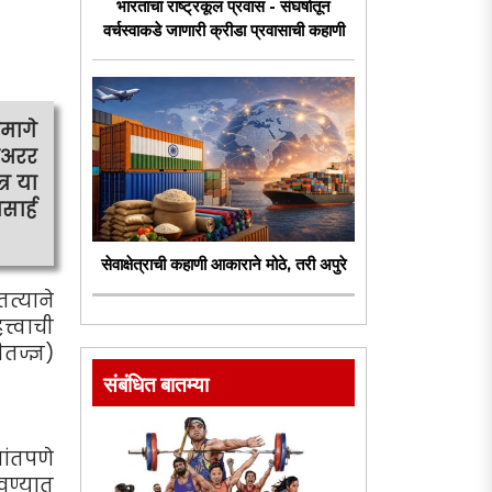
भारताचा राष्ट्रकूल प्रवास - संघर्षातून
वर्चस्वाकडे जाणारी क्रीडा प्रवासाची कहाणी
मागे
ोअरर
्र या
ार्ह
सेवाक्षेत्राची कहाणी आकाराने मोठे, तरी अपुरे
त्याने
्त्वाची
ज्ज्ञ)
संबंधित बातम्या
ांतपणे
वण्यात