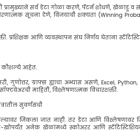
 प्रामुख्याने सर्व डेटा गोळा करणे, पॅटर्न शोधणे, खेळाडू व स
 धोरणात्मक सूचना देणे, विजयाची शक्यता (Winning Probab
ती. प्रशिक्षक आणि व्यवस्थापन संघ निर्णय घेताना स्टॅटिस्
 कौशल्ये आहेत.
गुणोत्तर, ग्राफ्स ह्याचा अभ्यास असणे, Excel, Python, R
्स सॉफ्टवेअरची माहिती, विश्लेषणात्मक विचारशक्ती.
्रातील सुवर्णसंधी
ावर जिंकला जात नाही. तर डेटा आणि विश्लेषणावर 
ो-खोपर्यंत अनेक खेळांमध्ये स्कोअरर आणि स्टॅटिस्टिशि