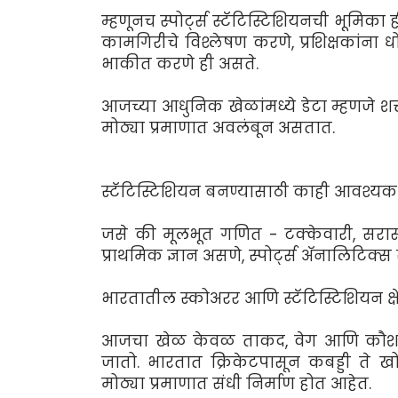
म्हणूनच स्पोर्ट्स स्टॅटिस्टिशियनची भूमिका ही
कामगिरीचे विश्लेषण करणे, प्रशिक्षकांना
भाकीत करणे ही असते.
आजच्या आधुनिक खेळांमध्ये डेटा म्हणजे शक्
मोठ्या प्रमाणात अवलंबून असतात.
स्टॅटिस्टिशियन बनण्यासाठी काही आवश्यक
जसे की मूलभूत गणित - टक्केवारी, सरासरी, 
प्राथमिक ज्ञान असणे, स्पोर्ट्स अ‍ॅनालिटिक
भारतातील स्कोअरर आणि स्टॅटिस्टिशियन क्षेत
आजचा खेळ केवळ ताकद, वेग आणि कौशल्य
जातो. भारतात क्रिकेटपासून कबड्डी ते ख
मोठ्या प्रमाणात संधी निर्माण होत आहेत.