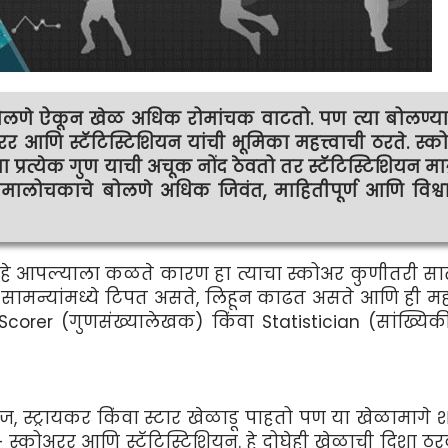
े ऐकून खेळ अधिक रोमांचक वाटतो. पण त्या बोलण्या
आणि स्टॅटिस्टिशियन यांची भूमिका महत्त्वाची ठरते. स्क
ंवा प्रत्येक गुण याची अचूक नोंद ठेवतो तर स्टॅटिस्टिशियन मात
समालोचकाचे बोलणे अधिक जिवंत, माहितीपूर्ण आणि विश्वास
हे आपल्याला कळते कारण हा त्याचा स्कोअर कुणीतरी सात
्या सामन्यांमध्ये टिपत असते, लिहून काढत असते आणि ही महत
corer (गुणसंख्यालेखक) किंवा Statistician (सांख्यिकीत
 स्ट्रायकर किंवा स्टार खेळाडू पाहतो पण या खेळामागे श
स्कोअरर आणि स्टॅटिस्टिशियन. हे दोघेही खेळाची दिशा ठर