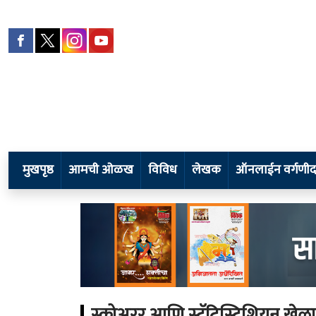
मुखपृष्ठ
आमची ओळख
विविध
लेखक
स्कोअरर आणि स्टॅटिस्टिशियन खेळ