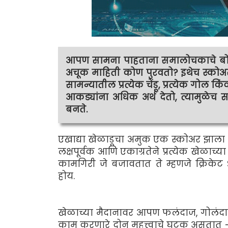
आपण सामना पाहताना समालोचकाचे बोलण
अचूक माहिती कोण पुरवतो? इथेच स्कोअरर 
सामन्यातील प्रत्येक चेंडू, प्रत्येक गोल कि
आकड्यांना अधिक अर्थ देतो, त्यामुळेच 
बनते.
एखाद्या खेळाडूचा अमुक एक स्कोअर झाला 
लक्षपूर्वक आणि एकाग्रतेने प्रत्येक खेळाच
कामगिरी जे बजावतात ते म्हणजे क्रिकेट S
होय.
खेळाच्या मैदानावर आपण फलंदाज, गोलंदाज,
काम करणारे दोन महत्त्वाचे घटक असतात - 