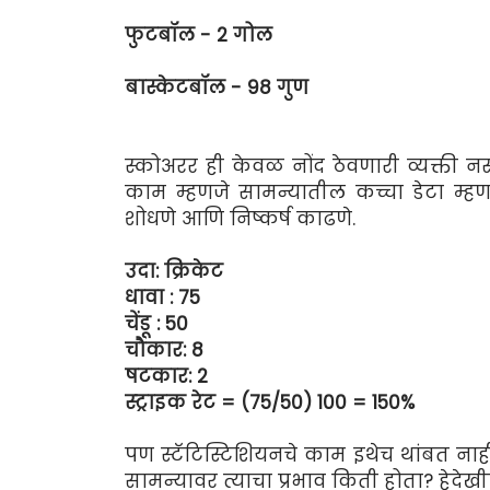
फुटबॉल - 2 गोल
बास्केटबॉल - 98 गुण
स्कोअरर ही केवळ नोंद ठेवणारी व्यक्ती नस
काम म्हणजे सामन्यातील कच्चा डेटा म्हणज
शोधणे आणि निष्कर्ष काढणे.
उदा: क्रिकेट
धावा : 75
चेंडू : 50
चौकार: 8
षटकार: 2
स्ट्राइक रेट = (75/50) 100 = 150%
पण स्टॅटिस्टिशियनचे काम इथेच थांबत नाही
सामन्यावर त्याचा प्रभाव किती होता? हेदेखी