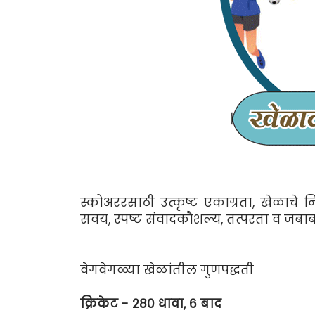
स्कोअररसाठी उत्कृष्ट एकाग्रता, खेळाचे 
सवय, स्पष्ट संवादकौशल्य, तत्परता व जब
वेगवेगळ्या खेळांतील गुणपद्धती
क्रिकेट - 280 धावा, 6 बाद