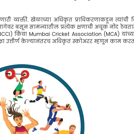
री व्यक्ती. खेळाच्या अधिकृत प्राधिकरणाकडून त्यांची नि
गेवर बसून सामन्यातील प्रत्येक क्षणाची अचूक नोंद ठेवतात
(BCCI) किंवा Mumbai Cricket Association (MCA) यांच्
क्षा उत्तीर्ण केल्यानंतरच अधिकृत स्कोअरर म्हणून काम करता