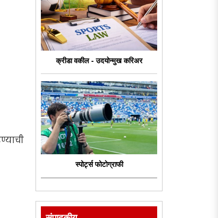
क्रीडा वकील - उदयोन्मुख करिअर
ण्याची
स्पोर्ट्स फोटोग्राफी
संपादकीय