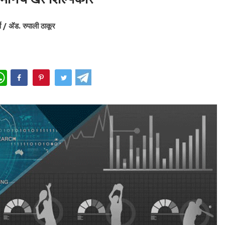
वे / अ‍ॅड. रुपाली ठाकूर
WhatsApp