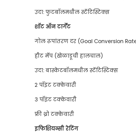
उदा: फुटबॉलमधील स्टॅटिस्टिक्स
शॉट ऑन टार्गेट
गोल रूपांतरण दर (Goal Conversion Rat
हीट मॅप (खेळाडूची हालचाल)
उदा: बास्केटबॉलमधील स्टॅटिस्टिक्स
2 पॉइंट टक्केवारी
3 पॉइंट टक्केवारी
फ्री थ्रो टक्केवारी
इफिशियन्सी रेटिंग