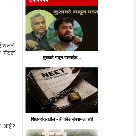
शियनचे
पॅटर्न
मुखवटे गळून पडताहेत...
शिक्षणक्षेत्रातील - ही कीड संपवायला हवी
े आहे?