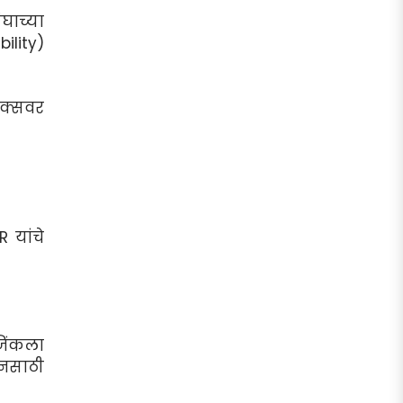
ंघाच्या
ility)
टिक्सवर
 यांचे
जिंकला
यनसाठी