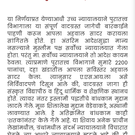
या निर्णयाप्रत येण्याआधी उच्च न्यायालयाने पुरातत्त्व
विभागाला या संपूर्ण वादग्रस्त जागेची बारकाईने
पाहणी करून आपला अहवाल सादर करायला
सांगितले होते. हा अंतरिम आदेशसुद्धा मान्य
नसल्याने मुस्लीम पक्ष सर्वोच्च न्यायालयात गेला
होता. परंतु मा. सर्वोच्च न्यायालयाने तो आदेश कायम
ठेवला. त्याप्रमाणे पुरातत्त्व विभागाने सुमारे 2200
पानांचा, दहा खंडातील आपला सविस्तर अहवाल
सादर केला. त्यानुसार ए.एस.आय.ला असे
निर्विवादपणे दिसून आले की, वादग्रस्त जागा ही
संस्कृत विद्यापीठ व हिंदू धार्मिक व शैक्षणिक स्थानच
होते. त्यावर नंतर इस्लामी पद्धतीचे बांधकाम मुद्दाम
लादले गेले. मूळ शिलालेख मुद्दाम वेडेवाकडे, अस्थानी
लावण्यात आले. हे अतिक्रमित बांधकाम काही
’शतकांनंतर’ केले गेले आहे. या शिवाय अनेक प्राचीन
लेखांमधील, ग्रंथांमधील संदर्भ न्यायालयाने विचारात
घेतले. त्या आधारे न्यायालयाने म्हटले आहे की, ही