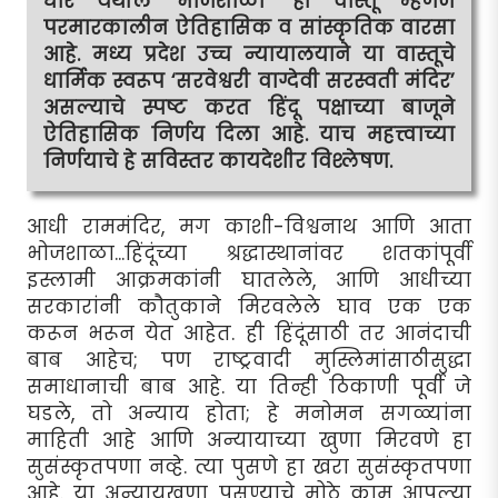
धार येथील ‘भोजशाळा’ ही वास्तू म्हणजे
परमारकालीन ऐतिहासिक व सांस्कृतिक वारसा
आहे. मध्य प्रदेश उच्च न्यायालयाने या वास्तूचे
धार्मिक स्वरूप ‘सरवेश्वरी वाग्देवी सरस्वती मंदिर’
असल्याचे स्पष्ट करत हिंदू पक्षाच्या बाजूने
ऐतिहासिक निर्णय दिला आहे. याच महत्त्वाच्या
निर्णयाचे हे सविस्तर कायदेशीर विश्लेषण.
आधी राममंदिर, मग काशी-विश्वनाथ आणि आता
भोजशाळा...हिंदूंच्या श्रद्धास्थानांवर शतकांपूर्वी
इस्लामी आक्रमकांनी घातलेले, आणि आधीच्या
सरकारांनी कौतुकाने मिरवलेले घाव एक एक
करून भरून येत आहेत. ही हिंदूंसाठी तर आनंदाची
बाब आहेच; पण राष्ट्रवादी मुस्लिमांसाठीसुद्धा
समाधानाची बाब आहे. या तिन्ही ठिकाणी पूर्वी जे
घडले, तो अन्याय होता; हे मनोमन सगळ्यांना
माहिती आहे आणि अन्यायाच्या खुणा मिरवणे हा
सुसंस्कृतपणा नव्हे. त्या पुसणे हा खरा सुसंस्कृतपणा
आहे. या अन्यायखुणा पुसण्याचे मोठे काम आपल्या