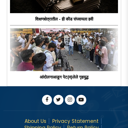
शिक्षणक्षेत्रातील - ही कीड संपवायला हवी
आंदोलनाआडून पेट(व)लेले गृहयुद्ध
About Us
Privacy Statement
Shipping Policy
Return Policy