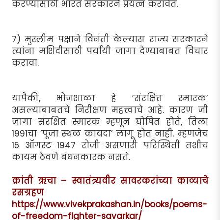
करण्यासाठी भारत सरकारने प्रयत्न करावेत.
7) मुस्लीम पक्षाने विनंती केल्यास राज्य सरकारने
त्यांना मशिदीसाठी पर्यायी जागा देण्याबाबत विचार
करावा.
यापैकी, भोजशाळा हे ’संरक्षित स्मारक’
असल्याबाबतचे निरीक्षण महत्त्वाचे आहे. कारण जी
जागा संरक्षित स्मारक म्हणून घोषित होते, तिला
1991चा ’पूजा स्थळ कायदा’ लागू होत नाही. म्हणजेच
15 ऑगस्ट 1947 रोजी असणारी परिस्थिती तशीच
कायम ठेवणे बंधनकारक नसते.
क्रांती ऋचा – स्वातंत्र्यवीर सावरकरांच्या काव्याचे
रसग्रहण
https://www.vivekprakashan.in/books/poems-
of-freedom-fighter-savarkar/