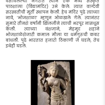
वसविलेल्या नगरीत त्याने एक भव्य संस्कृत
पाठशाला (विद्यामंदिर) उभे केले. त्यात वाग्देवी
सरस्वतीची मूर्ती स्थापन केली. हेच मंदिर पुढे त्याच्या
नावे, ’भोजशाळा’ म्हणून ओळखले गेले. त्यानंतर
सुमारे तीनशे वर्षांनी खिलजीने त्याची भरपूर नासधूस
केली. त्याच्या वंशजाने, मेहमूद शहाने
भोजशाळेशेजारी कमाल मौला या धर्मगुरूची कबर
बांधली. पुढे भारतात हजारो ठिकाणी जे घडले, तेच
इथेही घडले.