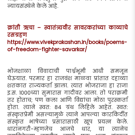
न्यायसंस्थेने केले आहे.
क्रांती ऋचा – स्वातंत्र्यवीर सावरकरांच्या काव्याचे
रसग्रहण
https://www.vivekprakashan.in/books/poems-
of-freedom-fighter-savarkar/
भोजशाळा विवादाची पार्श्वभूमी आधी समजून
घेऊयात. परमार हा राजवंश माळवा प्रांतात दहाव्या
शतकात राज्यकर्ता झाला. त्यात भोजराजा हा राजा
इ.स. 1000च्या सुमारास गादीवर आला. तो पराक्रमी
तर होताच; पण कला आणि विद्यांचा मोठा पुरस्कर्ता
होता. त्याने स्वत: 84 ग्रंथ लिहिले आहेत. स्वत:
संस्कृतप्रेमी असल्यामुळे त्याने आपल्या कारकिर्दीत
संस्कृत भाषेच्या प्रसारासाठी खूप प्रयत्न केले.
धारानगरी-म्हणजेच आजचे धार, या त्यानेच