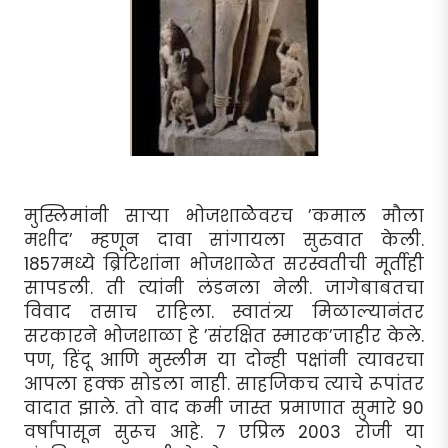
मुस्लिमांनी सार्‍या भोजशाळेेवरच ’कमाल मौला
मशीद’ म्हणून दावा सांगायला सुरुवात केली.
1857मध्ये ब्रिटिशांना भोजशाळेत सरस्वतीची मूर्तीही
सापडली. ती त्यांनी लंडनला नेली. जागेबाबतचा
विवाद तसाच राहिला. स्वातंत्र्य मिळाल्यानंतर
सरकारने भोजशाळा हे ’संरक्षित स्मारक’जाहीर केले.
पण, हिंदू आणि मुस्लीम या दोन्ही पक्षांनी त्यावरचा
आपला हक्क सोडला नाही. साहजिकच त्याचे रूपांतर
वादात झाले. तो वाद कमी जास्त प्रमाणात सुमारे 90
वर्षांपासून सुरूच आहे. 7 एप्रिल 2003 रोजी या