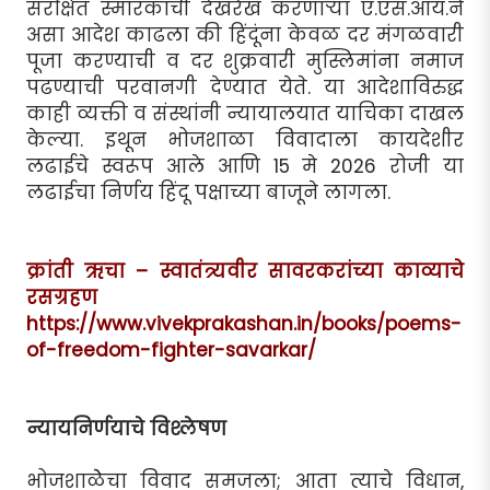
संरक्षित स्मारकाची देखरेख करणार्‍या ए.एस.आय.ने
असा आदेश काढला की हिंदूंना केवळ दर मंगळवारी
पूजा करण्याची व दर शुक्रवारी मुस्लिमांना नमाज
पढण्याची परवानगी देण्यात येते. या आदेशाविरुद्ध
काही व्यक्ती व संस्थांनी न्यायालयात याचिका दाखल
केल्या. इथून भोजशाळा विवादाला कायदेशीर
लढाईचे स्वरूप आले आणि 15 मे 2026 रोजी या
लढाईचा निर्णय हिंदू पक्षाच्या बाजूने लागला.
क्रांती ऋचा – स्वातंत्र्यवीर सावरकरांच्या काव्याचे
रसग्रहण
https://www.vivekprakashan.in/books/poems-
of-freedom-fighter-savarkar/
न्यायनिर्णयाचे विश्लेषण
भोजशाळेेचा विवाद समजला; आता त्याचे विधान,