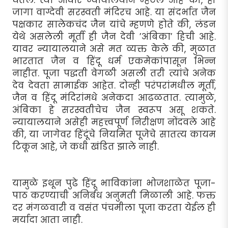
जागा वाग्देवी सरस्वती मंदिरच आहे. या संदर्भात जैन
पक्षकार सालेकचंद जैन यांचे म्हणणे होते की, लंडन
येथे असलेली मूर्ती ही जैन देवी ’अंबिका’ हिची आहे.
यावर न्यायालयाने असे मत व्यक्त केले की, मुळात
भारतात जैन व हिंदू धर्म एकमेकांपासून भिन्न
नाहीत. पूजा पद्धती वेगळी असली तरी त्यांचे अनेक
देव देवता सामाईक आहेत. दोन्ही परंपरांमधील मूर्ती,
जैन व हिंदू मंदिरांमधे अनेकदा आढळतात. त्यामुळे,
अंबिका हे सरस्वतीचेच जैन स्वरूप असू शकते.
न्यायालयाने असेही महत्त्वपूर्ण निरीक्षण नोंदवले आहे
की, या जागेवर हिंदूंचे नियमित पूजेचे सातत्य कायम
टिकून आहे, जे कधी खंडित झाले नाही.
यामुळे इथून पुढे हिंदू भाविकांना भोजशाळेत पूजा-
पाठ करण्याची अनिर्बंध अनुमती मिळाली आहे. फक्त
दर मंगळवारी व वसंत पंचमीला पूजा करता येईल ही
मर्यादा आता नाही.