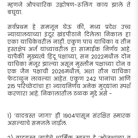
म्हणजे औपचारिक उद्घोषण-रूलिंग काय झाले ते
बघूया.
सर्वप्रथम हे समजून घेऊ की, मध्य प्रदेश उच्च
न्यायालयाच्या इंदूर खंडपीठाने दिलेला निकाल हा
एका याचिकेवरील नाही. एकूण पाच याचिका व तीन
हस्तक्षेप अर्ज यांच्यावरील हा सामाईक निर्णय आहे.
यापैकी मुख्यत्वे हिंदू पक्षाच्या, सन 2022मधील दोन
याचिका मंजूर झाल्या असून मुस्लीम पक्षाच्या दोन व
एक जैन पक्षाची 2026मधील, अशा तीन याचिका
फेटाळून लावल्या आहेत. एकूण 242 पानांचा आणि
215 परिच्छेदांचा हा न्यायनिर्णय अनेक मुद्द्यांना स्पर्श
करणारा आहे. निकालातील ठळक मुद्दे असे -
1) ’वादग्रस्त जागा’ ही 1904पासून संरक्षित स्मारक
असल्याचे समजले जाईल.
2) वादग्रस्त जागेचे धार्मिक स्वरूप हे ’भोजशाळा व