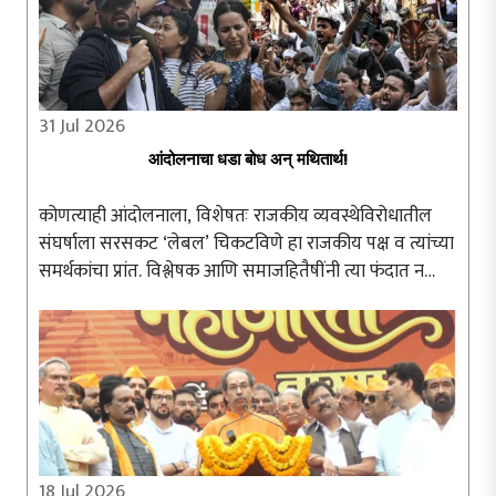
31 Jul 2026
आंदोलनाचा धडा बोध अन् मथितार्थ!
कोणत्याही आंदोलनाला, विशेषतः राजकीय व्यवस्थेविरोधातील
संघर्षाला सरसकट ‘लेबल’ चिकटविणे हा राजकीय पक्ष व त्यांच्या
समर्थकांचा प्रांत. विश्लेषक आणि समाजहितैषींनी त्या फंदात न
पडता आंदोलनाचा अन्वयार्थ प्रामाणिकपणे शोधणे श्रेयस्कर ठरते.
दिल्लीतील जंतरमंतरवर ..
18 Jul 2026