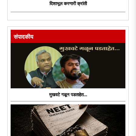
दिशाभूल करणारी क्रांती
संपादकीय
मुखवटे गळून पडताहेत...