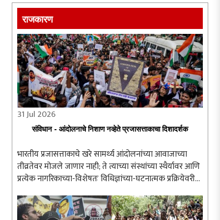
राजकारण
31 Jul 2026
संविधान - आंदोलनाचे निशाण नव्हेते प्रजासत्ताकाचा दिशादर्शक
भारतीय प्रजासत्ताकाचे खरे सामर्थ्य आंदोलनांच्या आवाजाच्या
तीव्रतेवर मोजले जाणार नाही; ते त्याच्या संस्थांच्या स्थैर्यावर आणि
प्रत्येक नागरिकाच्या-विशेषतः विधिज्ञांच्या-घटनात्मक प्रक्रियेवरील
अढळ विश्वासावर अवलंबून असेल. संविधान हे संतापाच्या क्षणी ..