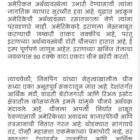
अमेरिकन अर्थव्यवस्थेला उभारी देण्यासाठी त्यांना
जागतिक व्यापार सुरळीत हवा आहे. युद्धात अडकून
अमेरिकेची अर्थव्यवस्था रसातळाला नेणे त्यांना
परवडणारे नाही. अमेरिकेकडे इराणला नेस्तनाबूत
करण्याची लष्करी ताकद नक्कीच आहे, परंतु
इराणच्या अर्थव्यवस्थेची दोरी चीनच्या हातात आहे, हे
ट्रम्प पूर्णपणे जाणून आहेत. इराणच्या खनिज तेलाचा
जवळपास 90 टक्के वाटा एकटा चीन खरेदी करतो.
त्याचवेळी, जिनपिंग यांच्या नेतृत्वाखालील चीन
सध्या एका अभूतपूर्व संकटातून जात आहे. देशांतर्गत
आर्थिक मंदी, वाढती बेरोजगारी आणि रिअल इस्टेट
क्षेत्रातील कोसळलेले इमले यांमुळे चीनचे अर्थचक्र
मंदावले आहे. चीनला आपली निर्यात शाबूत
ठेवण्यासाठी अमेरिकेच्या अवाढव्य बाजारपेठेची आणि
तंत्रज्ञानाची नितांत गरज आहे. थोडक्यात सांगायचे
तर, दोन्ही महासत्ता एकमेकांच्या प्रेमापोटी नव्हे, तर
स्वतःच्या देशांतर्गत राजकीय आणि आर्थिक