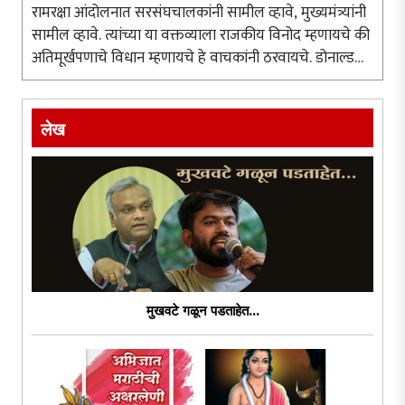
रामरक्षा आंदोलनात सरसंघचालकांनी सामील व्हावे, मुख्यमंत्र्यांनी
सामील व्हावे. त्यांच्या या वक्तव्याला राजकीय विनोद म्हणायचे की
अतिमूर्खपणाचे विधान म्हणायचे हे वाचकांनी ठरवायचे. डोनाल्ड
ट्रम्प, ब्रिटनचे पंतप्रधान, रशियाचे पुतीन यांना आंदोलनात सहभागी
..
लेख
मुखवटे गळून पडताहेत...