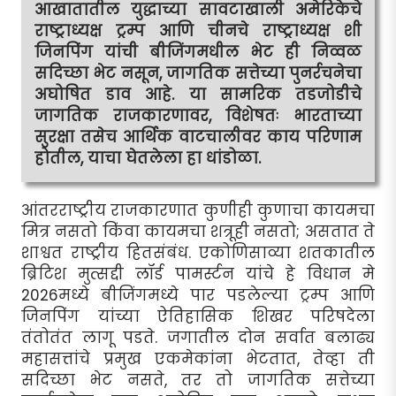
आखातातील युद्धाच्या सावटाखाली अमेरिकेचे
राष्ट्राध्यक्ष ट्रम्प आणि चीनचे राष्ट्राध्यक्ष शी
जिनपिंग यांची बीजिंगमधील भेट ही निव्वळ
सदिच्छा भेट नसून, जागतिक सत्तेच्या पुनर्रचनेचा
अघोषित डाव आहे. या सामरिक तडजोडीचे
जागतिक राजकारणावर, विशेषतः भारताच्या
सुरक्षा तसेच आर्थिक वाटचालीवर काय परिणाम
होतील, याचा घेतलेला हा धांडोळा.
आंतरराष्ट्रीय राजकारणात कुणीही कुणाचा कायमचा
मित्र नसतो किंवा कायमचा शत्रूही नसतो; असतात ते
शाश्वत राष्ट्रीय हितसंबंध. एकोणिसाव्या शतकातील
ब्रिटिश मुत्सद्दी लॉर्ड पामर्स्टन यांचे हे विधान मे
2026मध्ये बीजिंगमध्ये पार पडलेल्या ट्रम्प आणि
जिनपिंग यांच्या ऐतिहासिक शिखर परिषदेला
तंतोतंत लागू पडते. जगातील दोन सर्वात बलाढ्य
महासत्तांचे प्रमुख एकमेकांना भेटतात, तेव्हा ती
सदिच्छा भेट नसते, तर तो जागतिक सत्तेच्या