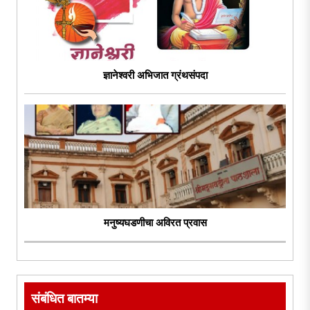
ज्ञानेश्वरी अभिजात ग्रंथसंपदा
मनुष्यघडणीचा अविरत प्रवास
संबंधित बातम्या