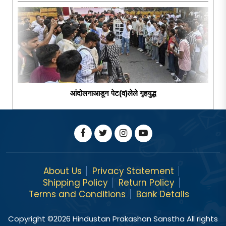
आंदोलनाआडून पेट(व)लेले गृहयुद्ध
About Us
Privacy Statement
Shipping Policy
Return Policy
Terms and Conditions
Bank Details
Copyright ©
2026
Hindustan Prakashan Sanstha All rights