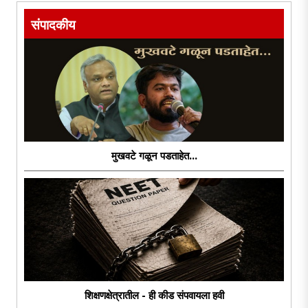
संपादकीय
मुखवटे गळून पडताहेत...
शिक्षणक्षेत्रातील - ही कीड संपवायला हवी