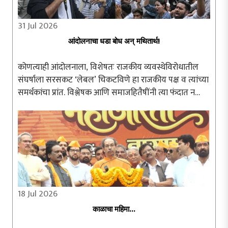
31 Jul 2026
आंदोलनाचा धडा बोध अन् मथितार्थ!
कोणत्याही आंदोलनाला, विशेषतः राजकीय व्यवस्थेविरोधातील
संघर्षाला सरसकट ‘लेबल’ चिकटविणे हा राजकीय पक्ष व त्यांच्या
समर्थकांचा प्रांत. विश्लेषक आणि समाजहितैषींनी त्या फंदात न
पडता आंदोलनाचा अन्वयार्थ प्रामाणिकपणे शोधणे श्रेयस्कर ठरते.
दिल्लीतील जंतरमंतरवर ..
18 Jul 2026
काळाचा महिमा...