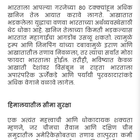
भारताला आपल्या गरजेच्या 80 टक्क्यांहून अधिक
खनिज तेल आयात करावे लागते. आखातात
भडकलेला युद्धाचा वणवा भारताच्या अर्थव्यवस्थेसाठी
थेट धोका आहे. खनिज तेलाच्या किमती भडकल्यास
भारतात महागाईचा आगडोंब उसळू शकतो. त्यामुळे
ट्रम्प आणि जिनपिंग यांच्या दबावामुळे इराण आणि
आखातातील तणाव निवळला, तर त्याचा सर्वात मोठा
फायदा भारताला होईल. तरीही, भविष्यात केवळ
आखाती देशांवर विसंबून न राहता भारताला
अपारंपरिक ऊर्जेकडे आणि पर्यायी पुरवठादारांकडे
अधिक वेगाने वळावे लागेल.
हिमालयातील सीमा सुरक्षा
एक अत्यंत महत्त्वाची आणि धोकादायक शक्यता
म्हणजे, जर चीनचा तैवान आणि दक्षिण चीन
समुद्रातील अमेरिकेसोबतचा तणाव तात्पुरता कमी