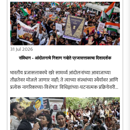
31 Jul 2026
संविधान - आंदोलनाचे निशाण नव्हेते प्रजासत्ताकाचा दिशादर्शक
भारतीय प्रजासत्ताकाचे खरे सामर्थ्य आंदोलनांच्या आवाजाच्या
तीव्रतेवर मोजले जाणार नाही; ते त्याच्या संस्थांच्या स्थैर्यावर आणि
प्रत्येक नागरिकाच्या-विशेषतः विधिज्ञांच्या-घटनात्मक प्रक्रियेवरील
अढळ विश्वासावर अवलंबून असेल. संविधान हे संतापाच्या क्षणी ..