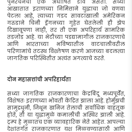
पुनर्रचनेचा एक अघोषित डाव असतो. सध्या
आखातात इराणच्या निमित्ताने युद्धाचा जो वणवा
पेटला आहे, त्याच्या गडद सावटाखाली अमेरिकन
गरुडाने चिनी ड्रॅगनच्या गुहेत घेतलेली ही झेप
दिखावूपणा नाही, तर ती एक अपरिहार्य सामरिक
तडजोड आहे. या भेटीच्या पडद्यामागील राजकारणाचे
आणि भारताच्या भविष्यातील वाटचालीवरील
परिणामांचे तटस्थ विश्लेषण करणे आजच्या बदलत्या
जागतिक परिस्थितीत अत्यंत अगत्याचे ठरते.
दोन महासत्तांची अपरिहार्यता
सध्या जागतिक राजकारणाचा केंद्रबिंदू मध्यपूर्वेत,
विशेषतः इराणच्या भोवती केंद्रित झाला आहे. होर्मुझची
सामुद्रधुनी, जिथून खनिज तेलाची सर्वाधिक वाहतूक
होते, ती या युद्धामुळे कमालीची अस्थिर झाली आहे.
ट्रम्प हे मुळातच एक व्यावहारिक नेते आहेत. आपल्या
देशांतर्गत राजकारणात यश मिळवण्यासाठी आणि