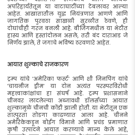
अपरिहार्यतेतून या वाटाघाटींच्या टेबलावर आल्या
आहेत. आखातातील युद्ध नियंत्रणात आणणे आणि
जागतिक पुरवठा साखळी सुरळीत ठेवणे, ही
दोघांचीही गरज बनली आहे. बीजिंगमधील या भेटीत
हास्य आणि हस्तांदोलन असले, तरी बंद दाराआड जे
निर्णय झाले, ते जगाचे भविष्य ठरवणारे आहेत.
आयात शुल्काचे राजकारण
ट्रम्प यांचे ’अमेरिका फर्स्ट’ आणि शी जिनपिंग यांचे
’चायनीज ड्रीम’ या दोन अत्यंत परस्परविरोधी
महत्त्वाकांक्षांचा हा संघर्ष आहे. ट्रम्प प्रशासनाने
चीनवर लादलेल्या अब्जावधी डॉलर्सच्या आयात
शुल्कामुळे चीनची कोंडी झाली होती. या भेटीतून एक
तात्पुरता तोडगा काढण्यात आला आहे. चीनने
अमेरिकेकडून बोईंग विमाने आणि प्रचंड प्रमाणात
कृषी उत्पादने आयात करण्याचे मान्य केले आहे,