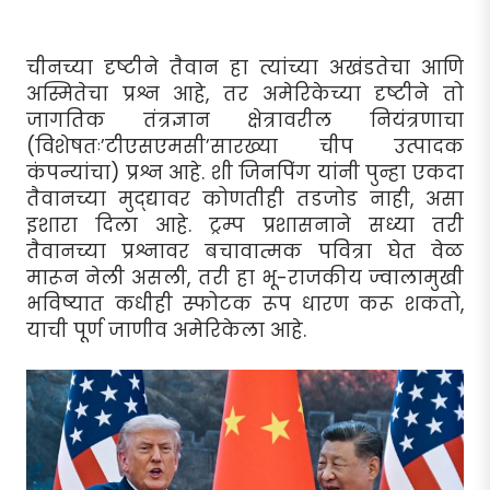
चीनच्या दृष्टीने तैवान हा त्यांच्या अखंडतेचा आणि
अस्मितेचा प्रश्न आहे, तर अमेरिकेच्या दृष्टीने तो
जागतिक तंत्रज्ञान क्षेत्रावरील नियंत्रणाचा
(विशेषतः’टीएसएमसी’सारख्या चीप उत्पादक
कंपन्यांचा) प्रश्न आहे. शी जिनपिंग यांनी पुन्हा एकदा
तैवानच्या मुद्द्यावर कोणतीही तडजोड नाही, असा
इशारा दिला आहे. ट्रम्प प्रशासनाने सध्या तरी
तैवानच्या प्रश्नावर बचावात्मक पवित्रा घेत वेळ
मारून नेली असली, तरी हा भू-राजकीय ज्वालामुखी
भविष्यात कधीही स्फोटक रूप धारण करू शकतो,
याची पूर्ण जाणीव अमेरिकेला आहे.