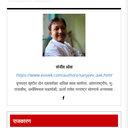
संजीव ओक
https://www.evivek.com/authors/sanjeev_oak.html
वृत्तपत्र सृष्टीत दोन दशकांपेक्षा अधिक काळ कार्यरत. आंतरराष्ट्रीय, भू-
राजकीय, अर्थविषयक घडामोडी, ऊर्जा तसेच परराष्ट्र धोरणाचे अभ्यासक.
स्तंभ लेखनासह ललित लेखनाची आवड.
राजकारण