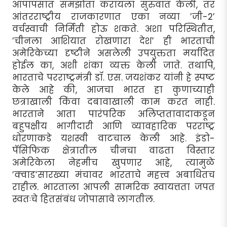
आपापसात समझोता करायला सुरुवात केली, तर
आंतरराष्ट्रीय राजकारणात एका नव्या ’जी-2’
वर्चस्वाची निर्मिती होऊ शकते. अशा परिस्थितीत,
’चीनला आशियात रोखणारा देश’ ही भारताची
अमेरिकेच्या दृष्टीने असलेली उपयुक्तता मर्यादित
होईल का, अशी शंका व्यक्त केली जाते. तथापि,
भारताचे परराष्ट्रमंत्री डॉ. एस. जयशंकर यांनी हे स्पष्ट
केले आहे की, आजचा भारत हा कुणाच्याही
छत्राखाली किंवा दबावाखाली काम करत नाही.
भारताने आता पारंपरिक अलिप्ततावादाकडून
बहुपक्षीय भागीदारी आणि व्यावहारिक परराष्ट्र
धोरणाकडे यशस्वी वाटचाल केली आहे. इंडो-
पॅसिफिक क्षेत्रातील चीनचा वाढता विस्तार
अमेरिकेला नेहमीच खुपणार आहे, त्यामुळे
’क्वाड’सारख्या मंचावर भारताचे महत्त्व अबाधितच
राहील. भारताला आपली सामरिक स्वायत्तता जपत
स्वतःचे हितसंबंध जोपासावे लागतील.