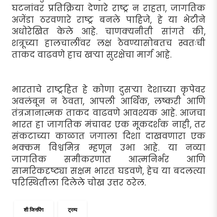
घटनांवर प्रतिक्रिया देणारे राष्ट्र न राहता, जागतिक
अजेंडा ठरवणारे राष्ट्र बनले पाहिजे, हे या भेटीने
अधोरेखित केले आहे. चाणक्यनीती सांगते की,
शत्रूच्या हालचालींवर लक्ष ठेवण्यासोबतच स्वतःची
ताकद वाढवणे हाच खर्‍या सुरक्षेचा मार्ग आहे.
भारताचे राष्ट्रहित हे कोणा दुसर्‍या देशाच्या कृपेवर
अवलंबून न ठेवता, आपली आर्थिक, लष्करी आणि
तंत्रज्ञानात्मक ताकद वाढवणे आवश्यक आहे. आजचा
भारत हा जागतिक मंचावर एक मूकदर्शक नाही, तर
संकटाच्या काळात जगाला दिशा दाखवणारा एक
भक्कम विश्वमित्र म्हणून उभा आहे. या नव्या
जागतिक समीकरणात आत्मनिर्भर आणि
सामरिकदृष्ट्या सक्षम भारत घडवणे, हेच या बदलत्या
परिस्थितीला दिलेले चोख उत्तर ठरेल.
शी जिनपिंग
ट्रम्प