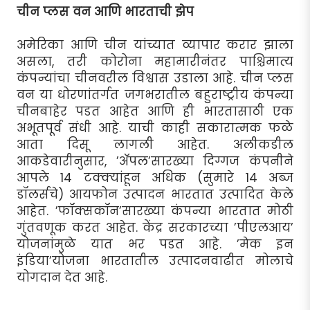
चीन प्लस वन आणि भारताची झेप
अमेरिका आणि चीन यांच्यात व्यापार करार झाला
असला, तरी कोरोना महामारीनंतर पाश्चिमात्य
कंपन्यांचा चीनवरील विश्वास उडाला आहे. चीन प्लस
वन या धोरणांतर्गत जगभरातील बहुराष्ट्रीय कंपन्या
चीनबाहेर पडत आहेत आणि ही भारतासाठी एक
अभूतपूर्व संधी आहे. याची काही सकारात्मक फळे
आता दिसू लागली आहेत. अलीकडील
आकडेवारीनुसार, ’अ‍ॅपल’सारख्या दिग्गज कंपनीने
आपले 14 टक्क्यांहून अधिक (सुमारे 14 अब्ज
डॉलर्सचे) आयफोन उत्पादन भारतात उत्पादित केले
आहेत. ’फॉक्सकॉन’सारख्या कंपन्या भारतात मोठी
गुंतवणूक करत आहेत. केंद्र सरकारच्या ’पीएलआय’
योजनांमुळे यात भर पडत आहे. ’मेक इन
इंडिया’योजना भारतातील उत्पादनवाढीत मोलाचे
योगदान देत आहे.