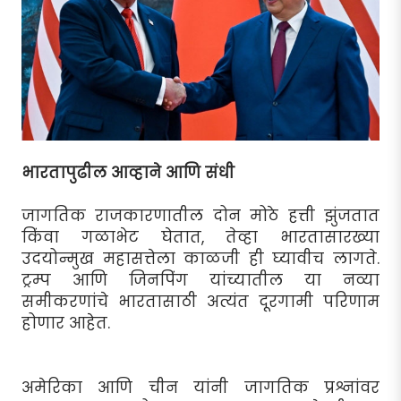
भारतापुढील आव्हाने आणि संधी
जागतिक राजकारणातील दोन मोठे हत्ती झुंजतात
किंवा गळाभेट घेतात, तेव्हा भारतासारख्या
उदयोन्मुख महासत्तेला काळजी ही घ्यावीच लागते.
ट्रम्प आणि जिनपिंग यांच्यातील या नव्या
समीकरणांचे भारतासाठी अत्यंत दूरगामी परिणाम
होणार आहेत.
अमेरिका आणि चीन यांनी जागतिक प्रश्नांवर