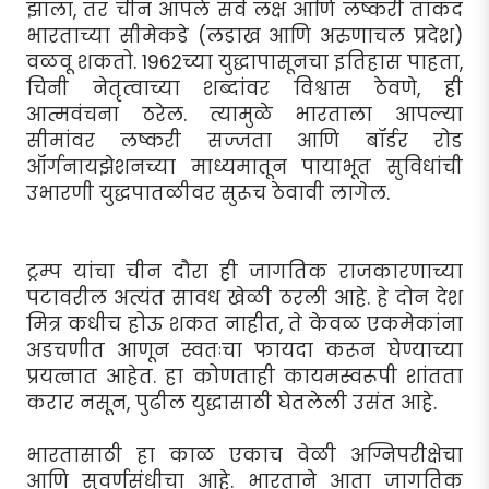
झाला, तर चीन आपले सर्व लक्ष आणि लष्करी ताकद
भारताच्या सीमेकडे (लडाख आणि अरुणाचल प्रदेश)
वळवू शकतो. 1962च्या युद्धापासूनचा इतिहास पाहता,
चिनी नेतृत्वाच्या शब्दांवर विश्वास ठेवणे, ही
आत्मवंचना ठरेल. त्यामुळे भारताला आपल्या
सीमांवर लष्करी सज्जता आणि बॉर्डर रोड
ऑर्गनायझेशनच्या माध्यमातून पायाभूत सुविधांची
उभारणी युद्धपातळीवर सुरूच ठेवावी लागेल.
ट्रम्प यांचा चीन दौरा ही जागतिक राजकारणाच्या
पटावरील अत्यंत सावध खेळी ठरली आहे. हे दोन देश
मित्र कधीच होऊ शकत नाहीत, ते केवळ एकमेकांना
अडचणीत आणून स्वतःचा फायदा करून घेण्याच्या
प्रयत्नात आहेत. हा कोणताही कायमस्वरूपी शांतता
करार नसून, पुढील युद्धासाठी घेतलेली उसंत आहे.
भारतासाठी हा काळ एकाच वेळी अग्निपरीक्षेचा
आणि सुवर्णसंधीचा आहे. भारताने आता जागतिक