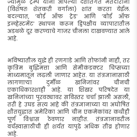
ज्यामुळे ट्रम्प यांना आपल्या देशांतर्गत मतदारांना
(विशेषतः शेतकरी वर्गाला) शांत करता येईल.
बदल्यात, ’बोर्ड ऑफ ट्रेड’ आणि ’बोर्ड ऑफ
इन्व्हेस्टमेंट’ स्थापन करून द्विपक्षीय व्यापारातील
अडथळे दूर करण्याचे गाजर चीनला दाखवण्यात आले
आहे.
भविष्यातील युद्धे ही रणगाडे आणि तोफांनी नाही, तर
कृत्रिम बुद्धिमत्ता आणि सेमीकंडक्टर चिप्सच्या
माध्यमातून लढली जाणार आहेत. या तंत्रज्ञानासाठी
लागणार्‍या दुर्मीळ खनिजांवर चीनची
एकाधिकारशाही आहे. या शिखर परिषदेत या
खनिजांच्या पुरवठ्यावर सविस्तर चर्चा झाली असली,
तरी हे उघड सत्य आहे की तंत्रज्ञानाच्या या अघोषित
शीतयुद्धात अमेरिका आणि चीन एकमेकांवर कधीही
पूर्ण विश्वास ठेवणार नाहीत. तंत्रज्ञानावरील
वर्चस्वासाठीची ही शर्यत यापुढे अधिक तीव्र होणार
आहे.