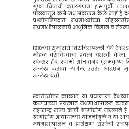
गुंफा चित्रांची कालगणना इ.स.पूर्वी 15000
पोळ्यातून कसे मध संकलन केले जाई हे दर
प्रश्नोपनिषदात मधमाश्यांंच्या मोहळा
मधमाशीपालनाचे आधुनिक विज्ञान व तंत्रज्ञ
1910च्या सुमारास तिरुचिरापल्ली येथे रेव्हर
मोहळ बसविण्याचा प्रयत्न यशस्वी केला. प्र
स्पेन्सर हॅच, स्वामी शांभवानंद (रामकृष्ण 
उल्लेख करावा लागेल. उत्तरेत आर.एन. मुटू
उल्लेख येतो.
स्वातंत्र्योत्तर काळात या प्रयत्नांना देशव्य
करण्याच्या प्रयत्नात मधमाशापालन व्यवसा
महाराष्ट्र राज्य खादी ग्रामोद्योग मंडळाने ह
ग्रामोद्योग आयोगाच्या योजनांमुळे व या आयोगाद
मधमाशापालन व प्रशिक्षण’ संस्थेची 