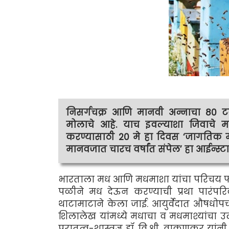
निसर्गचक्र आणि मानवी अन्नाचा 80 टक्
मोलाचे आहे. याच इवल्याशा जिवाचे मह
करण्यासाठी 20 मे हा दिवस ‘जागतिक म
मानवजात चारच वर्षांत संपेल’ हा आईन्स्टाई
भारताला मध आणि मधमाशा यांचा परिचय फा
पळीने मध देऊन करण्याची प्रथा पारंपर
थाटामाटाने केला जाई. आयुर्वेदात औषधोपचा
शिलालेख यांमध्ये मधाचा व मधमाश्यांचा उ
पुरातत्व-शास्त्रज्ञ डॉ. वि.श्री. वाकणकर 