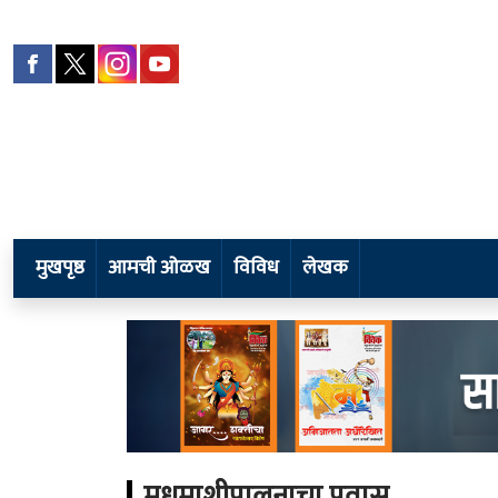
मुखपृष्ठ
आमची ओळख
विविध
लेखक
मधमाशीपालनाचा प्रवास