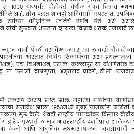
 ते 11000 येथपर्यंत पोहोचते. येथील गुंफा चित्रांत मधमा
्शविले आहे. तीच पद्धत आजही आदिवासी वापरतात. उपनिषद
तील त्यांच्या कौटुंबिक रचनेचे वर्णन येते. असे अस
ान यांची सुरुवात भारतात व्हायला विसावे शतक उजाडावे ल
ंड न्यूटन यांनी पोळी बसविण्याच्या सुट्या लाकडी चौकटींच्य
ारंभीच्या भारतात विविध ठिकाणच्या अशा प्रयत्नांमध्ये रे
मिशन), एच. विश्वनाथन, एस.के. कल्लापूर या दक्षिणेतील व्य
, प्रा. एस.जी. दासगुप्ता, अमृतराव घाटगे, टी.सी. राजदान
ापी एकसंध स्वरूप प्राप्त झाले. महात्मा गांधींच्या ग्रामोद्य
याचा समावेश झाला. 1953मध्ये मुंबई ग्रामोद्योग समिती 
े प्रकल्प सुरू केले. शेवटी राष्ट्रीय पातळीवर विस्तार केंद्र
्वारेच पुण्यातील आज आंतरराष्ट्रीय दर्जा प्राप्त झालेल्या ’क
स्थापना केली आणि आधुनिक मधमाशापालन व्यवसायाची 