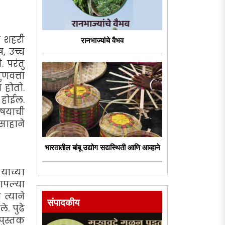
ी शहरी
रानभाज्यांचे वैभव
, उच्च
. परंतु
णवत्ता
 होतो.
 होईल.
विषयाची
साहाने
भारतातील बांबू उद्योग सद्यस्थिती आणि आव्हाने
याच्या
आपल्या
 त्याने
संपादकीय
. पुढे
पुस्तक