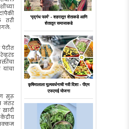
शीच्या
ांपैकी
‘मृद्गंध फार्म’ - शहरातून शेताकडे आणि
ले तरी
शेतातून समाजाकडे
ागले.
ा पेटीत
व्हरंड
क्तींचा
 यांचा
कृषिमालाला मूल्यवर्धनाची नवी दिशा - पीएम
एफएमई योजना
ोग सुरू
व नंतर
ीय खादी
ेंद्रीय
भक्कम