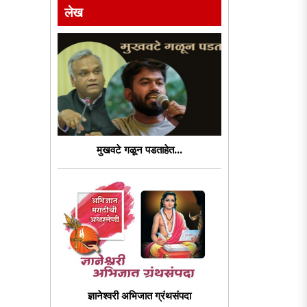
लेख
मुखवटे गळून पडताहेत...
ज्ञानेश्वरी अभिजात ग्रंथसंपदा