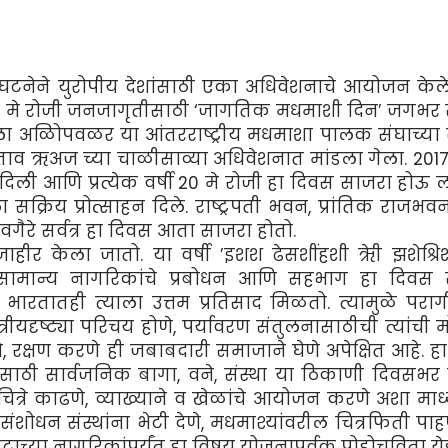
टनेने युरोपीय देशांसाठी एका अधिवेशनाचे आयोजन के
ा की 20 मे रोजी जनजागृतीसाठी ‘जागतिक मधमाशी दिन’ जगभर
ा अळिोपवळर या आंतरराष्ट्रीय मधमाशा पालक संघाच्या सं
प्रस्ताव ऋअज च्या चाळीसाव्या अधिवेशनात मांडला गेला. 201
 दिली आणि प्रत्येक वर्षी 20 मे रोजी हा दिवस साजरा होऊ 
ला सक्रिय प्रोत्साहन दिले. राष्ट्रपती भवन, प्रांतिक राजभव
ा वगैरे सर्वत्र हा दिवस आता साजरा होतो.
षय जाहीर केला जातो. या वर्षी ’इशश ढेसशींहशी ऋेी झशेश्र
 सामान्य नागरिकांचे प्रबोधन आणि सहभाग हा दिवस
ारतातही त्याला उत्तम प्रतिसाद मिळतो. त्यामुळे पर
त्रीयदृष्ट्या परिचय होणे, पर्यावरण संतुलनासाठीची त्यांची
 रक्षण करणे ही जबाबदारी समाजाने घेणे अपेक्षित आहे. ह
ाठी सार्वजनिक बागा, वने, संस्था या ठिकाणी दिवसभर 
 चित्रे काढणे, व्याख्याने व खेळांचे आयोजन करणे अशा माध्
ंशोधन संस्थांना भेटी देणे, मधमाश्यांवरील चित्रफिती पाहण
गटाच्या नागरिकांपर्यंत हा विषय योजनापूर्वक पोहोचविता य