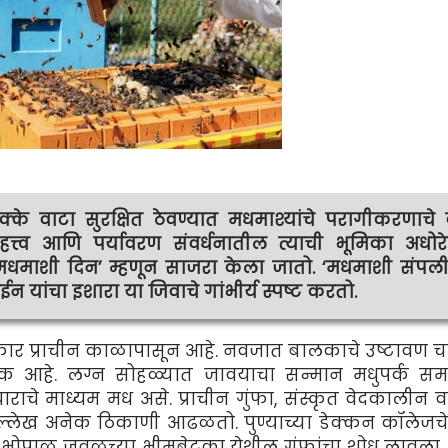
के वाटा सुरक्षित ठेवण्यात मधमाश्यांचे परागीकरणाचे क
त्त्व आणि पर्यावरण संवर्धनातील त्याची भूमिका अधोर
धमाशी दिन’ म्हणून साजरा केला जातो. ‘मधमाशी संपली
न यांचा इशारा या जिवाचे गांभीर्य स्पष्ट करतो.
र प्राचीन काळापासून आहे. नवजात बालकाचे उष्टावण चां
िक आहे. लग्न सोहळ्यात जावयाचा सन्मान मधुपर्क सम
राचे माध्यम मध असे. प्राचीन गुंफा, संस्कृत वेदकालीन वा
ल्लेख अनेक ठिकाणी आढळतो. पुण्याच्या डेक्कन कॉलेजचे ज
यांनी भोपाळ जवळच्या भीमबेटका येथील गुंफांचा शोध लावला.