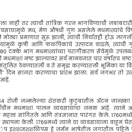
िला नाही तर त्याची तांत्रिक गरज भागविण्याची जबाबदार
यवसायामुळे मध, मेण औषधी गुण असलेले मधमाश्यांचे विष
 मोठ्या प्रमाणात सुरू झाली, त्यांची निर्यातही होऊ लागली
श्यांमुळे कृषी आणि फळपिकांचे उत्पादन वाढले, त्यांची गु
ा 80 टक्के भाग मधमाश्यांच्या परागीकरण सेवेमुळे उपलब्ध
ी मधमाशा नष्ट झाल्यावर सर्व मानवजात चार वर्षांतच नष्ट
वरण संतुलित ठेवण्यातली व ते समृद्ध करण्यातली भूमिका या 
दिन साजरा करण्याचा प्रारंभ झाला. सर्व जगभर तो उत्
 आहे.
34 रोजी जन्मलेल्या शेतकरी कुटुंबातील अँटन जान्स्का 
अर्वाचीन मधमाशा पालन व्यवसायाचा जनक आहे. त्याने 
महत्त्व सांगितले आणि तंत्रज्ञानात पारंगत केले. 1760मध्ये
्थापना केली. 1769मध्ये त्याने या व्यवसायाला वाहून घेतले
ेप ेप इशशज्ञशशळिपस हे जर्मन भाषेतील जगातील पहिले 