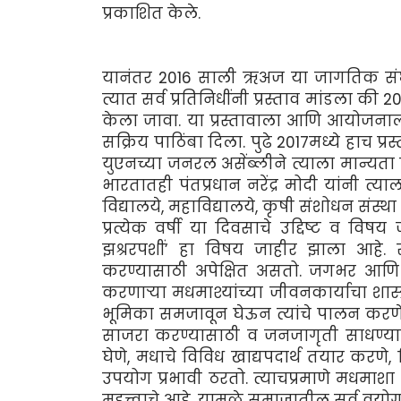
प्रकाशित केले.
यानंतर 2016 साली ऋअज या जागतिक संघ
त्यात सर्व प्रतिनिधींनी प्रस्ताव मांडल
केला जावा. या प्रस्तावाला आणि आयोजनाल
सक्रिय पाठिंबा दिला. पुढे 2017मध्ये हाच 
युएनच्या जनरल असेंब्लीने त्याला मान्यता
भारतातही पंतप्रधान नरेंद्र मोदी यांनी त्या
विद्यालये, महाविद्यालये, कृषी संशोधन संस्थ
प्रत्येक वर्षी या दिवसाचे उद्दिष्ट व वि
झश्ररपशीं’ हा विषय जाहीर झाला आहे.
करण्यासाठी अपेक्षित असतो. जगभर आणि भ
करणार्‍या मधमाश्यांच्या जीवनकार्याचा शास्
भूमिका समजावून घेऊन त्यांचे पालन करणे,
साजरा करण्यासाठी व जनजागृती साधण्यास
घेणे, मधाचे विविध खाद्यपदार्थ तयार करणे,
उपयोग प्रभावी ठरतो. त्याचप्रमाणे मधमाशा स
महत्त्वाचे आहे. यामुळे समाजातील सर्व वयो