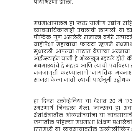
पायाभरणी झाली.
मधमाशापालन हा फक्त ग्रामीण उद्योग राह
व्यावसायिकांनाही उचलावी लागली. या व्
पौष्टिक गुण असलेले राजान्न वगैरे उत्पादने
याहीपेक्षा महत्त्वाचा फायदा म्हणजे मधमा
सुधारली. आपल्या ताटात येणार्‍या अन्नाच
आईन्स्टाईन यांनी हे ओळखून म्हटले होते क
मधमाश्यांंचे हे महत्त्व आणि त्यांची पर्या
जनजागृती करण्यासाठी ‘जागतिक मधमाशी’ 
साजरा केला जातो. त्याची पार्श्वभूमी उद्बोधक
हा दिवस स्लोव्हेनिया या देशात 20 मे 17
स्मरणार्थ निवडला गेला. जान्स्का हा 
शेतीक्षेत्रातील ओळखीच्यांना या व्यवसायाचे 
जगातील पहिल्या मधमाशा शिक्षण प्रशालेची स
1771मध्ये या व्यवसायावरील ऊळीर्लीीीळ