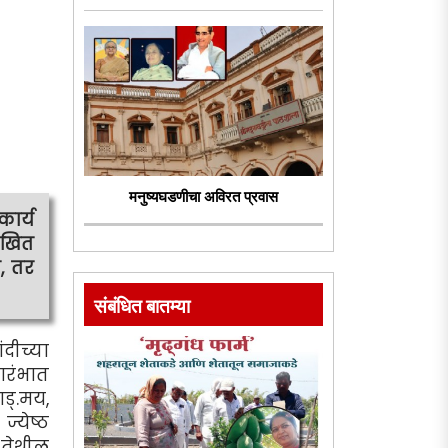
मनुष्यघडणीचा अविरत प्रवास
ार्य
ेखित
, तर
संबंधित बातम्या
दीच्या
ारंभात
ड्.मय,
्येष्ठ
 तेथील