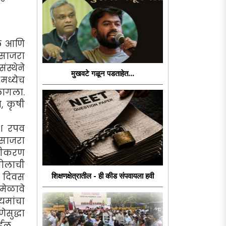
ले आणि
 साजरा
स्थेने
मुखवटे गळून पडताहेत...
7मध्येच
लागला.
न, कृषी
िश रपव
 साजरा
ागीकरण
 मोलाची
ा दिवस
शिक्षणक्षेत्रातील - ही कीड संपवायला हवी
मेळावे
यमांचा
ेसुद्धा
ेईल.