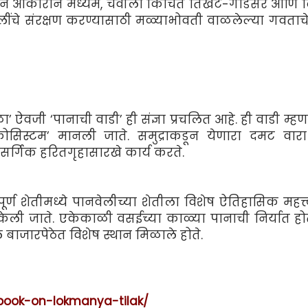
ागपुरी पान आकाराने मध्यम, चवीला किंचित तिखट-गोडसर आणि
लींचे संरक्षण करण्यासाठी मळ्याभोवती वाळलेल्या गवताचे
 ऐवजी ‘पानाची वाडी’ ही संज्ञा प्रचलित आहे. ही वाडी म्ह
 इकोसिस्टम’ मानली जाते. समुद्राकडून येणारा दमट वा
सर्गिक हरितगृहासारखे कार्य करते.
र्ण शेतीमध्ये पानवेलीच्या शेतीला विशेष ऐतिहासिक महत्त्
त केली जाते. एकेकाळी वसईच्या काळ्या पानाची निर्यात हो
बाजारपेठेत विशेष स्थान मिळाले होते.
/book-on-lokmanya-tilak/