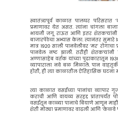
स्वातंत्र्यपूर्व काळात पालघर परिसर
प्रमाणावर येत असत. त्यांना चांगला ब
भायजी जगू राऊत आणि इतर शेतकर्‍यांनी
बाजारपेठेचा अभ्यास केला. त्यानंतर सुमा
मात्र 1920 साली पानवेलीवर ‘मर’ रोगाचा प
पानवेल नष्ट झाली. तरीही शेतकर्‍यांन
अण्णासाहेब वर्तक यांच्या पुढाकारातून 1
व्यापाराला नवे बळ मिळाले. पान वाहतुकीस
होती, ही त्या काळातील ऐतिहासिक घटना म
त्या काळात वसईच्या पानांचा व्यापार गुज
कराची आणि वायव्य सरहद्द प्रांतापर्यंत
वसईतून काळ्या पानाचे बियाणे आणून माहीम
शेती मोठ्या प्रमाणावर वाढली आणि ‘केळवे प