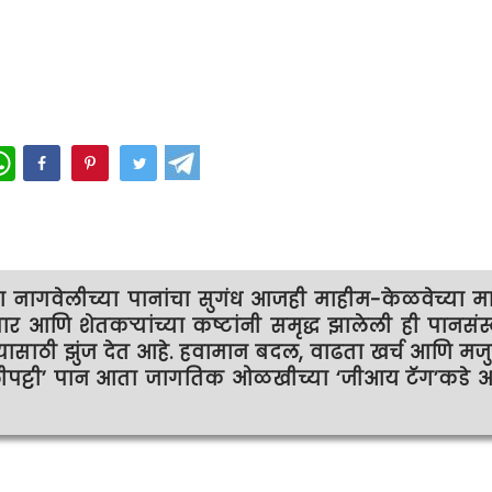
WhatsApp
 नागवेलीच्या पानांचा सुगंध आजही माहीम-केळवेच्या म
ापार आणि शेतकर्‍यांच्या कष्टांनी समृद्ध झालेली ही पानसंस
यासाठी झुंज देत आहे. हवामान बदल, वाढता खर्च आणि मजुर
ीपट्टी’ पान आता जागतिक ओळखीच्या ‘जीआय टॅग’कडे आ