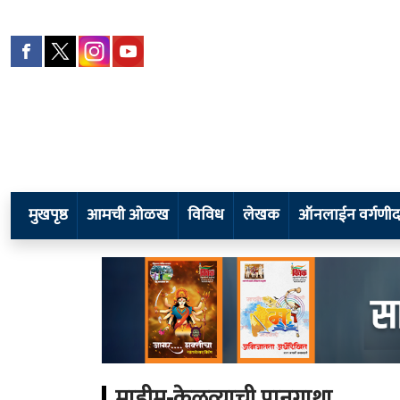
मुखपृष्ठ
आमची ओळख
विविध
लेखक
ऑनलाईन वर्गणीदा
माहीम-केळव्याची पानगाथा