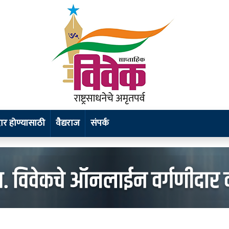
र होण्यासाठी
वैद्यराज
संपर्क