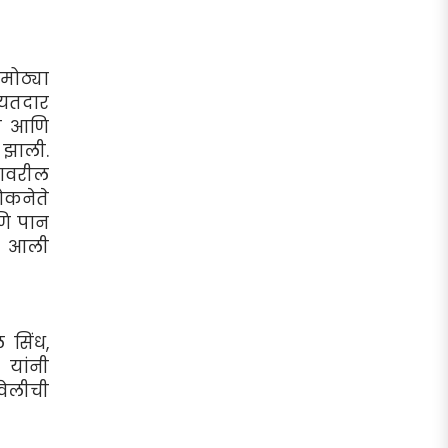
मोठ्या
ायतदार
ती आणि
 झाली.
णावरील
ोकनेते
णि पान
ात आली
 सिंध,
 यांनी
वेलीची