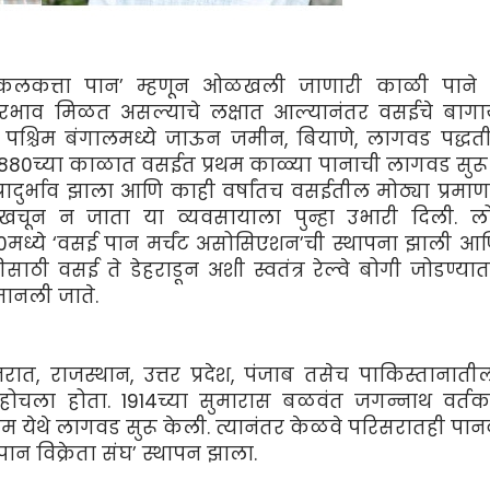
ात ‘कलकत्ता पान’ म्हणून ओळखली जाणारी काळी पाने 
ाजारभाव मिळत असल्याचे लक्षात आल्यानंतर वसईचे बाग
 पश्चिम बंगालमध्ये जाऊन जमीन, बियाणे, लागवड पद्ध
रे 1880च्या काळात वसईत प्रथम काळ्या पानाची लागवड सुरू
्रादुर्भाव झाला आणि काही वर्षांतच वसईतील मोठ्या प्रमा
ी खचून न जाता या व्यवसायाला पुन्हा उभारी दिली. ल
930मध्ये ‘वसई पान मर्चंट असोसिएशन’ची स्थापना झाली आ
ाठी वसई ते डेहराडून अशी स्वतंत्र रेल्वे बोगी जोडण्य
ानली जाते.
रात, राजस्थान, उत्तर प्रदेश, पंजाब तसेच पाकिस्तानातील
 पोहोचला होता. 1914च्या सुमारास बळवंत जगन्नाथ वर्तक
 येथे लागवड सुरू केली. त्यानंतर केळवे परिसरातही पान
ान विक्रेता संघ’ स्थापन झाला.