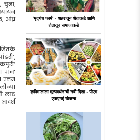
 चुना,
्स्यायन
‘मृद्गंध फार्म’ - शहरातून शेताकडे आणि
, आंध्र
शेतातून समाजाकडे
 जितके
ांढरी’,
कपुरी’
ा पान’
 उत्तम
लीच्या
कृषिमालाला मूल्यवर्धनाची नवी दिशा - पीएम
ची लाट
एफएमई योजना
 आदर्श