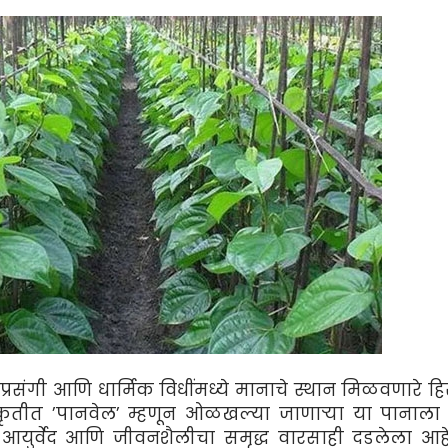
 प्रसंगी आणि धार्मिक विधींमध्ये मानाचे स्थान मिळवणारे ह
्कृतीत ’पानवेल’ म्हणून ओळखल्या जाणार्‍या या पानाल
्य, आयुर्वेद आणि जीवनशैलीचा समृद्ध वारसाही दडलेला आह