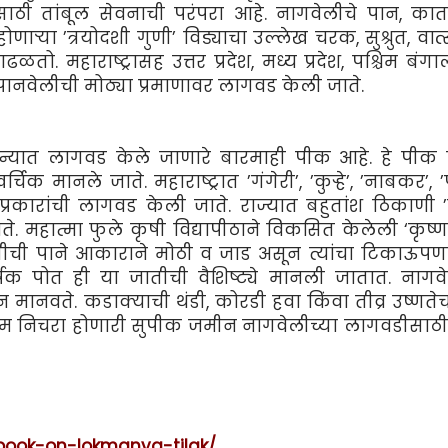
साठी तांबूल सेवनाची परंपरा आहे. नागवेलीचे पान, कात,
णार्‍या ’त्रयोदशी गुणी’ विड्याचा उल्लेख चरक, सुश्रुत, वात
तो. महाराष्ट्रासह उत्तर प्रदेश, मध्य प्रदेश, पश्चिम बंगाल
 पानवेलीची मोठ्या प्रमाणावर लागवड केली जाते.
महिन्यात लागवड केले जाणारे बारमाही पीक आहे. हे पीक
मानले जाते. महाराष्ट्रात ’गंगेरी’, ’कुर्‍हे’, ’नाबकर’, ’प
प्रकारांची लागवड केली जाते. राज्यात बहुतांश ठिकाणी ’
. महात्मा फुले कृषी विद्यापीठाने विकसित केलेली ‘कृष्ण
तीची पाने आकाराने मोठी व जाड असून त्यांचा टिकाऊपणा
ोत ही या जातीची वैशिष्ट्ये मानली जातात. नागवे
 मानवते. कडाक्याची थंडी, कोरडी हवा किंवा तीव्र उष्णते
्तम निचरा होणारी सुपीक जमीन नागवेलीच्या लागवडीसाठी
/book-on-lokmanya-tilak/