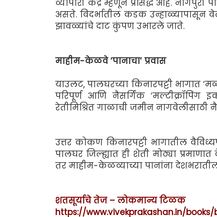
व्यापारी केंद्र म्हणून प्रसिद्ध आहे. न
असते. विदर्भातील कडक उन्हाळ्यापासून वे
झावळ्यांचे दाट कुंपण उभारले जाते.
माहीम-केळवे ’पानाचा’ प्रवास
याउलट, पालघरच्या किनारपट्टी भागात ‘मळा’
परिपूर्ण आणि नैसर्गिक ‘मल्टीक्रॉपिंग
रेतीमिश्रित गाळाची जमीन नागवेलीसाठी नै
उत्तर कोकण किनारपट्टी भागातील वैविध्यपू
पालघर जिल्ह्यात ही शेती मोठ्या प्रमाणा
तर माहीम-केळव्याच्या पानांना देशभरातील 
शतसूर्याचे तेज – लोकमान्य टिळक
https://www.vivekprakashan.in/books