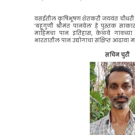
वसईतील कृषिभूषण शेतकरी जयवंत चौधरी यां
‘बहुगुणी श्रीमंत पानवेल’ हे पुस्तक साक
माहिमचा पान इतिहास, केळवे गावच्या प
भारतातील पान उद्योगाचा संक्षिप्त आढावा म
सचिन च