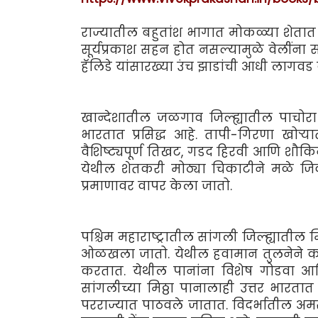
राज्यातील बहुतांश भागात मोकळ्या शेतात
सूर्यप्रकाश सहन होत नसल्यामुळे वेलींना
हॅलिडे यांसारख्या उंच झाडांची आधी लागवड 
खान्देशातील जळगाव जिल्ह्यातील पाचोरा
भारतात प्रसिद्ध आहे. तापी-गिरणा खोर
वैशिष्ट्यपूर्ण तिखट, गडद हिरवी आणि शौक
येथील शेतकरी मोठ्या चिकाटीने मळे जिवं
प्रमाणावर वापर केला जातो.
पश्चिम महाराष्ट्रातील सांगली जिल्ह्यातील
ओळखला जातो. येथील हवामान तुलनेने कोरड
करतात. येथील पानांना विशेष गोडवा आणि
सांगलीच्या मिठ्ठा पानालाही उत्तर भारता
परराज्यात पाठवले जातात. विदर्भातील अमरा