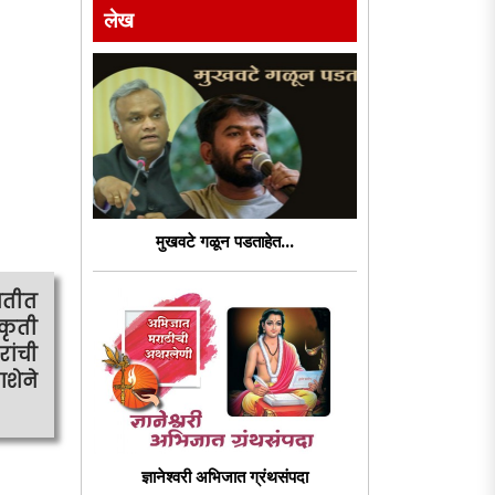
लेख
मुखवटे गळून पडताहेत...
ातीत
्कृती
ांची
शेने
ज्ञानेश्वरी अभिजात ग्रंथसंपदा