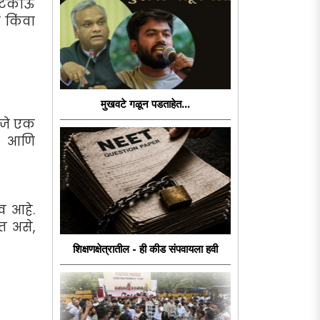
 टिकाऊ
 किंवा
मुखवटे गळून पडताहेत...
णजे एक
रा आणि
व आहे.
त असे,
शिक्षणक्षेत्रातील - ही कीड संपवायला हवी