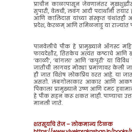
प्राचीन काळापासून जेवणानंतर मुखशुद्धी
सुपारी, वेलची, लवंग आदी पदार्थांनी तयार हो
आणि कालिदास यांच्या संस्कृत ग्रंथांतही आढळ
प्रदेश, केरळम् आणि तमिळनाडू या राज्यांत
पानवेलीचे पीक हे प्रामुख्याने ऑगस्ट 
फायदेशीर, तितकेच अत्यंत कष्टाचे आणि खर्चिक 
’काळी’, ’बांगला’ आणि ’कपुरी’ या विविध 
जातीची लागवड मोठ्या प्रमाणावर केली जाते
ही जात विशेष लोकप्रिय ठरत आहे. या जा
असतो. लंबगोलाकार आकार आणि आकर्षक प
पिकाला प्रामुख्याने उष्ण आणि दमट हवामान
हे पीक सहन करू शकत नाही. पाण्याचा उत
मानली जाते.
शतसूर्याचे तेज – लोकमान्य टिळक
https://www.vivekprakashan.in/books