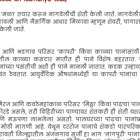
 ‘मळा’ तयार करून नागवेलीची शेती केली जाते. नागवेली
 सावली आणि नैसर्गिक आधार मिळावा म्हणून शेवरी, पांगारा
केली जाते.
 आणि भडगाव परिसर ‘कापरी’ किंवा काळ्या पानांसाठी स
्‍यातील काळ्या कसदार मातीत ही पाने विशेष बहरतात.
िनांच्या पसंतीची अशी ही पाने मानली जातात. कडक उन्हाळ
त ठेवतात. आयुर्वेदिक औषधांमध्येही या कापरी पानांचा 
 मिरज आणि कवठेमहांकाळ परिसर ‘मिठ्ठा’ किंवा पांढर्‍या पा
े असले, तरी विहिरीच्या पाण्यावर शेतकरी ही शेती यशस
 मऊपणा लाभलेला असतो. पालघरच्या पांढर्‍या पानांप्
त मोठी मागणी आहे. येथून दररोज पानांचे शेकडो पारंपरिक
वती जिल्ह्यातील अंजनगाव सुर्जी हा भाग ‘नागपुरी’ पानांच