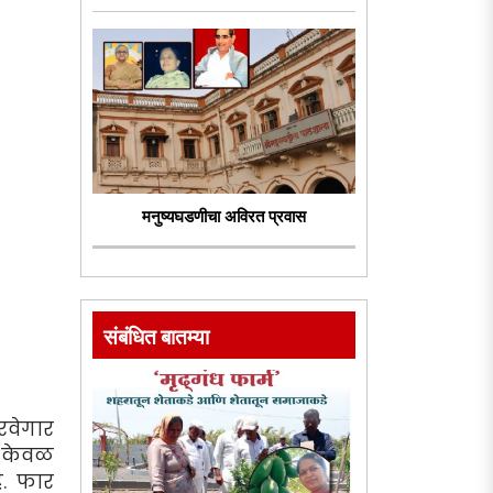
मनुष्यघडणीचा अविरत प्रवास
संबंधित बातम्या
िरवेगार
ा केवळ
े. फार