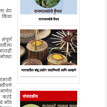
ला थेट
 किंवा
रानभाज्यांचे वैभव
ंपूर्ण
 चवीला
्यातही
मोठ्या
भारतातील बांबू उद्योग सद्यस्थिती आणि आव्हाने
नांसाठी
्वीपणे
रमाणेच
संपादकीय
 करंडे
े मोठे