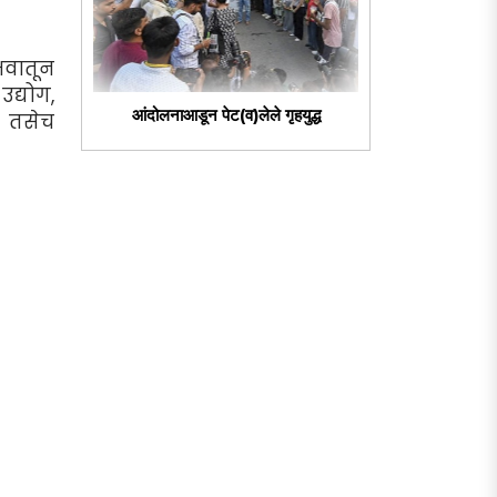
भवातून
द्योग,
आंदोलनाआडून पेट(व)लेले गृहयुद्ध
ा तसेच