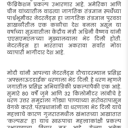
फॅब्रिकेशन प्रकल्प उभारणार आहे. अमेरिका आणि
चीन यांच्यातील वाढत्या जागतिक तंत्रज्ञान स्पर्धेच्या
पार्श्वभूमीवर नेदरलँड्स हा जागतिक तंत्रज्ञान पुरवठा
साखळीतील एक कळीचा देश बनला असून या
वर्षाच्या सुरुवातीला केंद्रीय मंत्री अश्विनी वैष्णव यांनी
‘एएसएमएल’च्या मुख्यालयाला भेट दिली होती.
नेदरलँड्स हा भारताचा अकरावा सर्वात मोठा
व्यापारी भागीदार देश आहे.
मोदी यांनी आपल्या नेदरलँड्स दौर्‍यादरम्यान प्रसिद्ध
’अफ्स्लाऊटडाईक’ धरणाला भेट दिली. हे धरण म्हणजे
जगातील प्रसिद्ध अभियांत्रिकी प्रकल्पांपैकी एक आहे.
सुमारे 80 वर्षे जुने आणि 32 किलोमीटर लांबीचे हे
धरण उत्तर समुद्राला गोड्या पाण्याच्या सरोवरापासून
वेगळे करते. पंतप्रधानांनी या धरणाला भेट दिली याचे
महत्त्वाचे कारण गुजरातमधील खंभातच्या आखातात
’कल्पसर’ हा याच स्वरूपाचा महत्त्वाकांक्षी प्रकल्प
उभारण्याचा विचार सुरू आहे. गेल्या अनेक