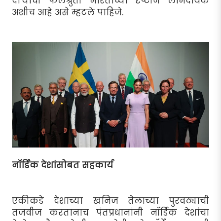
दौर्‍याची फलश्रुती भारताच्या दृष्टीने लाभदायक
अशीच आहे असे म्हटले पाहिजे.
नॉर्डिक देशांसोबत सहकार्य
एकीकडे देशाच्या खनिज तेलाच्या पुरवठ्याची
तजवीज करतानाच पंतप्रधानांनी नॉर्डिक देशांचा