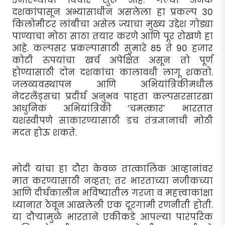
दशकांपासून अभ्यासाधीन असलेला हा प्रकल्प 30
किलोमीटर लांबीचा असेल ज्याचा मुख्य उद्देश गोड्या
पाण्याचा मोठा साठा तयार करणे आणि पूर रोखणे हा
आहे. कल्पसर प्रकल्पासाठी सुमारे 85 ते 90 हजार
कोटी रुपयांचा खर्च अपेक्षित असून तो पूर्ण
होण्यासाठी दोन दशकांचा कालावधी लागू शकतो.
जलव्यवस्थापन आणि अभियांत्रिकीमधील
नेदरलँड्सचा प्रदीर्घ अनुभव पाहता कल्पसरसारखा
आधुनिक अभियांत्रिकी ‘चमत्कार’ भारतात
यशस्वीपणे साकारण्यासाठी डच तंत्रज्ञानाची मोठी
मदत होऊ शकते.
मोदी यांचा हा दौरा केवळ तात्कालिक आव्हानांवर
मात करण्यासाठी नव्हता; तर भारताच्या नजीकच्या
आणि दीर्घकालीन भविष्यातील गरजा व महत्त्वाकांक्षा
ध्यानात ठेवून आखलेली एक दूरगामी रणनीती होती.
या दौर्‍यामुळे भारताने एकीकडे आपल्या पारंपरिक