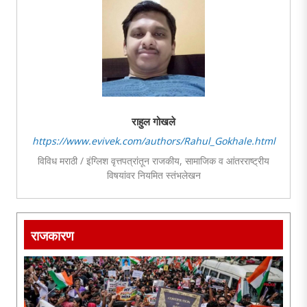
राहुल गोखले
https://www.evivek.com/authors/Rahul_Gokhale.html
विविध मराठी / इंग्लिश वृत्तपत्रांतून राजकीय, सामाजिक व आंतरराष्ट्रीय
विषयांवर नियमित स्तंभलेखन
दैनिक / साप्ताहिक / मासिकांतून इंग्लिश पुस्तक परिचय सातत्याने प्रसिद्ध
'विज्ञानातील सरस आणि सुरस' पुस्तकाला राज्य सरकारचा र.धों. कर्वे पुरस्कार
राजकारण