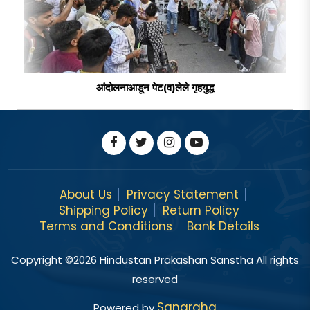
आंदोलनाआडून पेट(व)लेले गृहयुद्ध
About Us
Privacy Statement
Shipping Policy
Return Policy
Terms and Conditions
Bank Details
Copyright ©
2026
Hindustan Prakashan Sanstha All rights
reserved
Sangraha
Powered by