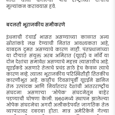
मोदी यांनी केलेल्या पाच राष्ट्रांच्या दौर्‍याचे
मूल्यांकन करावयास हवे.
बदलती भूराजकीय समीकरणे
इंधनाची टंचाई भासत असण्याच्या काळात अन्य
स्रोतांकडे लक्ष देण्याची नितांत आवश्यकता आहे,
याबद्दल दुमत असण्याचे कारण नाही. पंतप्रधानांच्या
या दौर्‍यात संयुक्त अरब अमिरात (यूएई) व नॉर्वे या
दोन देशांचा समावेश असण्याचे महत्त्व त्यासाठीच आहे.
यूएईकडे असणारे तेलाचे प्रचंड साठे हेच केवळ त्याचे
कारण नव्हे. त्याला भूराजकीय परिस्थितीही तितकीच
कारणीभूत आहे. काहीच दिवसांपूर्वी यूएईने खनिज
तेल उत्पादक आणि निर्यातदार देशांची आंतरराष्ट्रीय
संघटना असणार्‍या ’ओपेक’ संघटनेतून बाहेर
पडण्याची घोषणा केली. 1960मध्ये स्थापन झालेल्या
ओपेक संघटनेचा अगदी अलीकडेपर्यंत जागतिक तेल
व्यापारावर दबदबा होता. मात्र अमेरिकेने गेल्या