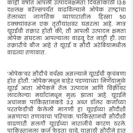
काही वर्षांत आपली उत्पादनक्षमता दिवसाकाठी 13.6
दशलक्ष बरॅल्सपर्यंत वाढविल्याने ओपेक राष्ट्रांचा
तेलाच्या जागतिक व्यापारातील हिस्सा 50
टक्क्यांवरून एक तृतीयांशवर घसरला आहे. मात्र
यूएईची तक्रार होती की, ती आपली उत्पादन क्षमता
ओपेक संघटना आपल्याला वाढवू देत नाही ही. त्या
तक्रारीचे बीज आहे ते यूएई व सौदी अरेबियामधील
वाढत्या तणावात.
’ओपेक’वर सौदीचे वर्चस्व असल्याने यूएईची कुचंबणा
होत होती. ’ओपेक’मधून बाहेर पडण्याच्या निर्णयामुळे
यूएई आता ओपेकने तेल उत्पादन आणि विक्रीवर
लादलेल्या मर्यादांमधून मुक्त झाला आहे. यूएईने
अचानक पाकिस्तानकडे 3.2 अब्ज डॉलर कर्जाच्या
परतफेडीची केलेली मागणी हा यूएईच्या सौदीशी
असणार्‍या तणावाचा परिपाक. पाकिस्तानची सौदीशी
वाढणारी सलगी यूएईच्या नाराजीचे कारण ठरले.
पाकिस्तानला कर्ज फेडता यावे, यासाठी सौदीने हात