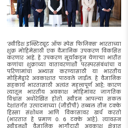
‘स्वीडिश इन्स्टिट्यूट ऑफ स्पेस फिजिक्स’ भारताच्या
शुक्र मोहिमेसाठी एक वैज्ञानिक उपकरण विकसित
करणार आहे. हे उपकरण सूर्याकडून येणार्‍या भारीत
कणांचा शुक्राच्या वातावरणाशी परस्परसंबंधांचा व
परिणामांचा अभ्यास करण्यासाठी या भारतीय
मोहिमेद्वारे अवकाशात पाठवले जाईल. हे वैज्ञानिक
सहकार्य भारतासाठी अत्यंत महत्त्वपूर्ण आहे; कारण
त्यातून भारतीय अवकाश मोहिमांवर जागतिक
विश्वास अधोरेखित होतो. स्वीडन आपल्या सकल
देशांतर्गत उत्पादनाच्या (जीडीपी) तब्बल तीन टक्के
हिस्सा संशोधन आणि विकासावर खर्च करतो
(भारतात हे प्रमाण 0. 6 टक्के आहे). त्यावरून
स्वीडनशी वैज्ञानिक भागीदारी अवकाश क्षेत्रात