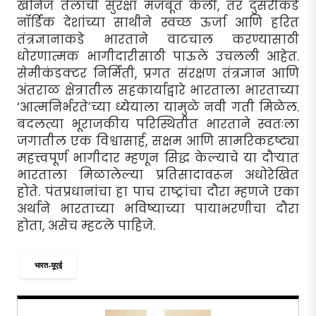
खनिज तेलाची सुरक्षा मजबूत केली, तर दुसरीकडे
नॉर्डिक देशांच्या साथीने स्वच्छ ऊर्जा आणि हरित
तंत्रज्ञानाकडे भारताने वाटचाल करण्यासाठी
धोरणात्मक भागीदारीसाठी पाऊले उचलली आहेत.
सेमीकंडक्टर निर्मिती, प्रगत संरक्षण तंत्रज्ञान आणि
अंतराळ क्षेत्रातील सहकार्याद्वारे भारताला भारताच्या
‘आत्मनिर्भरते’च्या ध्येयाला यामुळे नवी गती मिळेल.
बदलत्या भूराजकीय परिस्थितीत भारताने स्वतःला
जगातील एक विश्वासार्ह, सक्षम आणि सामरिकदृष्ट्या
महत्त्वपूर्ण भागीदार म्हणून सिद्ध केल्याचे या दौर्‍यात
भारताला मिळालेल्या प्रतिसादावरून अधोरेखित
होते. पंतप्रधानांचा हा पाच राष्ट्रांचा दौरा म्हणजे एका
अर्थाने भारताच्या भविष्याच्या पायाभरणीचा दौरा
होता, असेच म्हटले पाहिजे.
भारत-यूएई