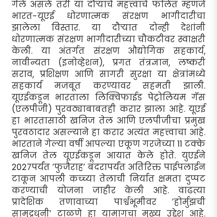
गेले असले तरी या दौर्‍याचे महत्त्वाचे फलित म्हणजे
भारत-यूएई धोरणात्मक संरक्षण भागीदारीचा
झालेला विस्तार. या दौर्‍यात दोन्ही देशांनी
धोरणात्मक संरक्षण भागीदारीच्या चौकटीवर स्वाक्षरी
केली. या अंतर्गत संरक्षण औद्योगिक सहकार्य,
नावीन्यता (इनोव्हेशन), प्रगत तंत्रज्ञान, लष्करी
सराव, प्रशिक्षण आणि सागरी सुरक्षा या क्षेत्रांमध्ये
सहकार्य मजबूत करण्यावर सहमती झाली.
यूएईकडून भारताला लिक्विफाईड पेट्रोलियम गॅस
(एलपीजी) पुरवठ्याबाबतही करार झाला आहे. यूएई
हा भारतासाठी खनिज तेल आणि एलपीजीचा प्रमुख
पुरवठादार असल्याने हा करार अत्यंत महत्त्वाचा आहे.
भारताने गेल्या वर्षी आपल्या एकूण गरजेच्या 11 टक्के
खनिज तेल यूएईकडून आयात केले होते. युएईने
2027पर्यंत ’फुजैराह’ बंदरापर्यंत अतिरिक्त पाईपलाईन
टाकून आपली कच्च्या तेलाची निर्यात क्षमता दुप्पट
करण्याची योजना जाहीर केली आहे. वाढत्या
प्रादेशिक तणावाच्या पार्श्वभूमीवर ’होर्मुझची
सामुद्रधुनी’ टाळणे हा यामागचा मुख्य उद्देश आहे.