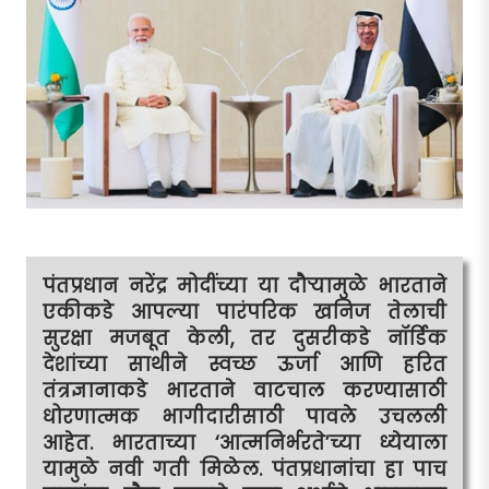
पंतप्रधान नरेंद्र मोदींच्या या दौर्‍यामुळे भारताने
एकीकडे आपल्या पारंपरिक खनिज तेलाची
सुरक्षा मजबूत केली, तर दुसरीकडे नॉर्डिक
देशांच्या साथीने स्वच्छ ऊर्जा आणि हरित
तंत्रज्ञानाकडे भारताने वाटचाल करण्यासाठी
धोरणात्मक भागीदारीसाठी पावले उचलली
आहेत. भारताच्या ‘आत्मनिर्भरते’च्या ध्येयाला
यामुळे नवी गती मिळेल. पंतप्रधानांचा हा पाच