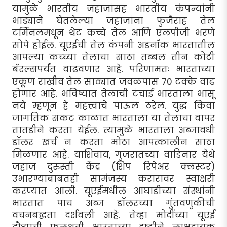
यामुळे भारतीय जहाजांसह भारतीय कंपन्यांनी
भाड्याने घेतलेल्या जहाजांना फुजैराह तेल
टर्मिनलमधून थेट कच्चे तेल आणि एलपीजी भरणे
सोपे होईल. यूएईची तेल कंपनी अडनॉक भारतातील
आपल्या कच्च्या तेलाचा साठा तब्बल तीन कोटी
बॅरल्सपर्यंत वाढवणार आहे. परिणामतः भारताच्या
एकूण राखीव तेल साठ्यात जवळपास 70 टक्के वाढ
होणार आहे. भविष्यात तेलाची टंचाई भारताला भासू
नये म्हणून हे महत्त्वाचे पाऊल ठरेल. युद्ध किंवा
जागतिक संकट काळात भारताला या तेलाचा वापर
तातडीने करता येईल. त्यामुळे भारताला अब्जावधी
डॉलर खर्च न करता मोठा आपत्कालीन साठा
मिळणार आहे. याशिवाय, गुजरातच्या वाडिनार येथे
जहाज दुरुस्ती केंद्र (शिप रिपेअर क्लस्टर)
उभारण्याबाबतही सामंजस्य करारावर स्वाक्षरी
करण्यात आली. यूएईमधील आघाडीच्या संस्थांनी
भारतात पाच अब्ज डॉलरच्या गुंतवणुकीची
वचनबद्धता दर्शवली आहे. तेव्हा मोदींच्या यूएई