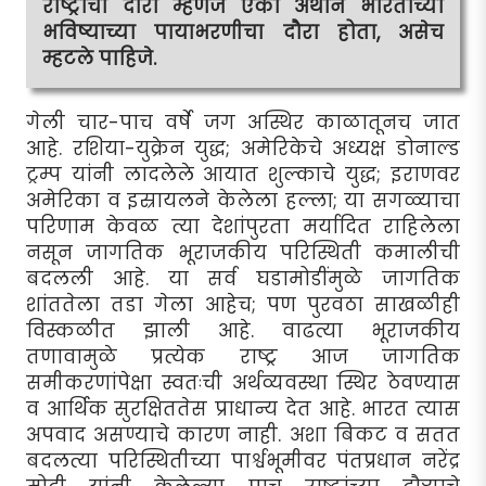
राष्ट्रांचा दौरा म्हणजे एका अर्थाने भारताच्या
भविष्याच्या पायाभरणीचा दौरा होता, असेच
म्हटले पाहिजे.
गेली चार-पाच वर्षे जग अस्थिर काळातूनच जात
आहे. रशिया-युक्रेन युद्ध; अमेरिकेचे अध्यक्ष डोनाल्ड
ट्रम्प यांनी लादलेले आयात शुल्काचे युद्ध; इराणवर
अमेरिका व इस्रायलने केलेला हल्ला; या सगळ्याचा
परिणाम केवळ त्या देशांपुरता मर्यादित राहिलेला
नसून जागतिक भूराजकीय परिस्थिती कमालीची
बदलली आहे. या सर्व घडामोडींमुळे जागतिक
शांततेला तडा गेला आहेच; पण पुरवठा साखळीही
विस्कळीत झाली आहे. वाढत्या भूराजकीय
तणावामुळे प्रत्येक राष्ट्र आज जागतिक
समीकरणांपेक्षा स्वतःची अर्थव्यवस्था स्थिर ठेवण्यास
व आर्थिक सुरक्षिततेस प्राधान्य देत आहे. भारत त्यास
अपवाद असण्याचे कारण नाही. अशा बिकट व सतत
बदलत्या परिस्थितीच्या पार्श्वभूमीवर पंतप्रधान नरेंद्र