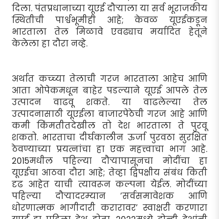
दिला. पंतप्रधानाच्या यूएई दौर्‍याला या सर्व भूराजकीय
स्थितीची पार्श्वभूमीही आहे; केवळ यूएईकडून
भारताला तेल मिळावे एवढ्याच मर्यादित हेतूने
केलेला हा दौरा नव्हे.
अर्थात कच्च्या तेलाची गरज भारताला आहेच आणि
आता ओपेकमधून बाहेर पडल्याने यूएई आपले तेल
उत्पादन वाढवू शकते. या वाढलेल्या तेल
उत्पादनासाठी यूएईला बाजारपेठेची गरज आहे आणि
कमी किंमतीतदेखील तो देश भारताला ते पुरवू
शकतो. भारताचा दीर्घकालीन ऊर्जा पुरवठा सुरक्षित
ठेवण्याच्या प्रयत्नांचा हा एक महत्त्वाचा भाग आहे.
2015मधील पहिल्या दौर्‍यापासूनचा मोदींचा हा
यूएईचा आठवा दौरा आहे; तेव्हा द्विपक्षीय संबंध किती
दृढ आहेत याची त्यावरून कल्पना येईल. मोदींच्या
पहिल्या दौर्‍यादरम्यान ’सर्वसमावेशक आणि
धोरणात्मक भागीदारी करारावर’ स्वाक्षरी करणारा