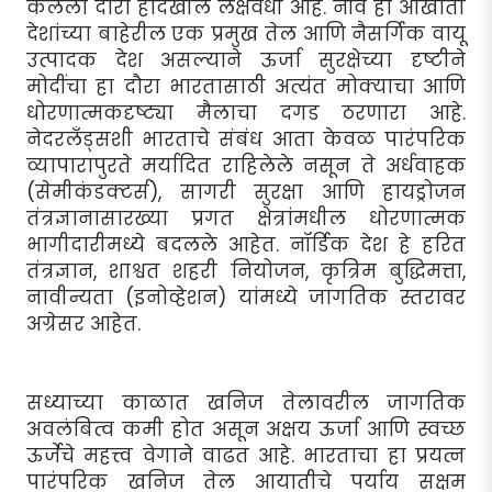
केलेला दौरा हादेखील लक्षवेधी आहे. नॉर्वे हा आखाती
देशांच्या बाहेरील एक प्रमुख तेल आणि नैसर्गिक वायू
उत्पादक देश असल्याने ऊर्जा सुरक्षेच्या दृष्टीने
मोदींचा हा दौरा भारतासाठी अत्यंत मोक्याचा आणि
धोरणात्मकदृष्ट्या मैलाचा दगड ठरणारा आहे.
नेदरलँड्सशी भारताचे संबंध आता केवळ पारंपरिक
व्यापारापुरते मर्यादित राहिलेले नसून ते अर्धवाहक
(सेमीकंडक्टर्स), सागरी सुरक्षा आणि हायड्रोजन
तंत्रज्ञानासारख्या प्रगत क्षेत्रांमधील धोरणात्मक
भागीदारीमध्ये बदलले आहेत. नॉर्डिक देश हे हरित
तंत्रज्ञान, शाश्वत शहरी नियोजन, कृत्रिम बुद्धिमत्ता,
नावीन्यता (इनोव्हेशन) यांमध्ये जागतिक स्तरावर
अग्रेसर आहेत.
सध्याच्या काळात खनिज तेलावरील जागतिक
अवलंबित्व कमी होत असून अक्षय ऊर्जा आणि स्वच्छ
ऊर्जेचे महत्त्व वेगाने वाढत आहे. भारताचा हा प्रयत्न
पारंपरिक खनिज तेल आयातीचे पर्याय सक्षम