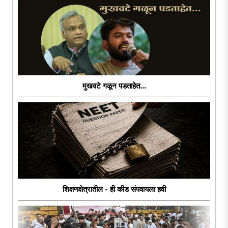
मुखवटे गळून पडताहेत...
शिक्षणक्षेत्रातील - ही कीड संपवायला हवी