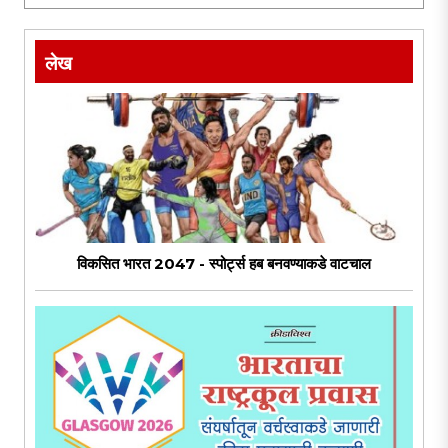
ट्रम्प, ब्रिटनचे पंतप्रधान, रशियाचे पुतीन यांना आंदोलनात सहभागी
..
लेख
विकसित भारत 2047 - स्पोर्ट्स हब बनवण्याकडे वाटचाल