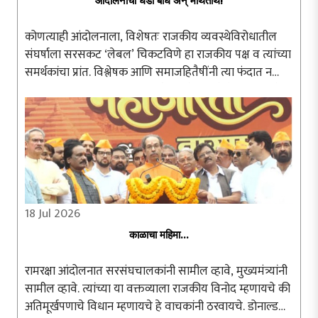
आंदोलनाचा धडा बोध अन् मथितार्थ!
कोणत्याही आंदोलनाला, विशेषतः राजकीय व्यवस्थेविरोधातील
संघर्षाला सरसकट ‘लेबल’ चिकटविणे हा राजकीय पक्ष व त्यांच्या
समर्थकांचा प्रांत. विश्लेषक आणि समाजहितैषींनी त्या फंदात न
पडता आंदोलनाचा अन्वयार्थ प्रामाणिकपणे शोधणे श्रेयस्कर ठरते.
दिल्लीतील जंतरमंतरवर ..
18 Jul 2026
काळाचा महिमा...
रामरक्षा आंदोलनात सरसंघचालकांनी सामील व्हावे, मुख्यमंत्र्यांनी
सामील व्हावे. त्यांच्या या वक्तव्याला राजकीय विनोद म्हणायचे की
अतिमूर्खपणाचे विधान म्हणायचे हे वाचकांनी ठरवायचे. डोनाल्ड