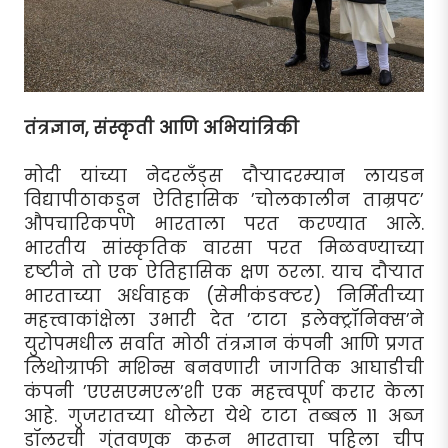
तंत्रज्ञान, संस्कृती आणि अभियांत्रिकी
मोदी यांच्या नेदरलँड्स दौर्‍यादरम्यान लायडन
विद्यापीठाकडून ऐतिहासिक ’चोलकालीन ताम्रपट’
औपचारिकपणे भारताला परत करण्यात आले.
भारतीय सांस्कृतिक वारसा परत मिळवण्याच्या
दृष्टीने तो एक ऐतिहासिक क्षण ठरला. याच दौर्‍यात
भारताच्या अर्धवाहक (सेमीकंडक्टर) निर्मितीच्या
महत्त्वाकांक्षेला उभारी देत ’टाटा इलेक्ट्रॉनिक्स’ने
युरोपमधील सर्वात मोठी तंत्रज्ञान कंपनी आणि प्रगत
लिथोग्राफी मशिन्स बनवणारी जागतिक आघाडीची
कंपनी ’एएसएमएल’शी एक महत्त्वपूर्ण करार केला
आहे. गुजरातच्या धोलेरा येथे टाटा तब्बल 11 अब्ज
डॉलरची गुंतवणूक करून भारताचा पहिला चीप