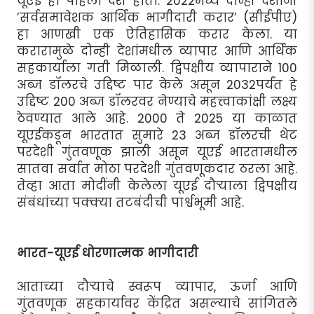
यूएई हा पहिला देश होता. 2022मध्ये दोन्ही देशांनी
’सर्वसमावेशक आर्थिक भागीदारी करार’ (सीईपीए)
हा आणखी एक ऐतिहासिक करार केला. या
करारामुळे दोन्ही देशांमधील व्यापार आणि आर्थिक
सहकार्याला गती मिळाली. द्विपक्षीय व्यापाराने 100
अब्ज डॉलरचे उद्दिष्ट पार केले असून 2032पर्यंत हे
उद्दिष्ट 200 अब्ज डॉलरवर नेण्याचे महत्त्वाकांक्षी लक्ष्य
ठेवण्यात आले आहे. 2000 ते 2025 या काळात
यूएईकडून भारतात सुमारे 23 अब्ज डॉलरची थेट
परदेशी गुंतवणूक झाली असून यूएई भारतामधील
सातवा सर्वात मोठा परदेशी गुंतवणूकदार ठरला आहे.
तेव्हा आता मोदींनी केलेला यूएई दौर्‍याला द्विपक्षीय
संबंधांच्या पक्क्या तटबंदीची पार्श्वभूमी आहे.
भारत-यूएई धोरणात्मक भागीदारी
आताच्या दौर्‍याचे स्वरूप व्यापार, ऊर्जा आणि
गुंतवणूक सहकार्यावर केंद्रित असल्याचे सांगितले