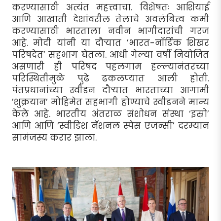
करण्यासाठी अत्यंत महत्त्वाचा. विशेषतः आशियाई
आणि आखाती देशांवरील तेलाचे अवलंबित्व कमी
करण्यासाठी भारताला नवीन भागीदारांची गरज
आहे. मोदी यांनी या दौर्‍यात ’भारत-नॉर्डिक शिखर
परिषदेत’ सहभाग घेतला. आधी गेल्या वर्षी नियोजित
असणारी ही परिषद पहलगाम हल्ल्यानंतरच्या
परिस्थितीमुळे पुढे ढकलण्यात आली होती.
पंतप्रधानांच्या स्वीडन दौर्‍यात भारताच्या आगामी
’शुक्रयान’ मोहिमेत सहभागी होण्याचे स्वीडनने मान्य
केले आहे. भारतीय अंतराळ संशोधन संस्था ‘इस्रो’
आणि आणि ‘स्वीडिश नॅशनल स्पेस एजन्सी’ दरम्यान
सामंजस्य करार झाला.