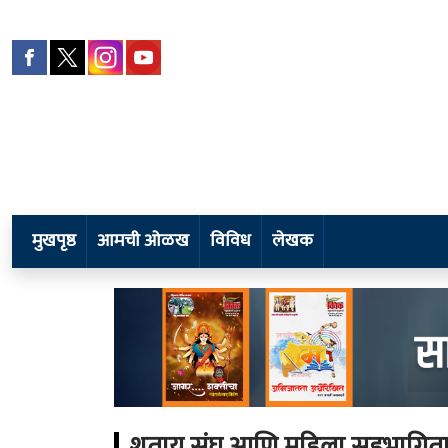
मुखपृष्ठ
आमची ओळख
विविध
लेखक
शतायू संघ आणि महिला सहभागितामातृ