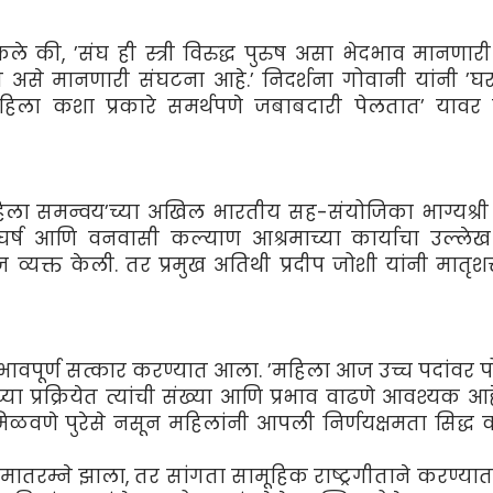
े की, ’संघ ही स्त्री विरुद्ध पुरुष असा भेदभाव मानणारी 
त असे मानणारी संघटना आहे.’ निदर्शना गोवानी यांनी ’
 महिला कशा प्रकारे समर्थपणे जबाबदारी पेलतात’ यावर 
महिला समन्वय’च्या अखिल भारतीय सह-संयोजिका भाग्यश्री 
घर्ष आणि वनवासी कल्याण आश्रमाच्या कार्याचा उल्ल
रज व्यक्त केली. तर प्रमुख अतिथी प्रदीप जोशी यांनी मातृशक
यांचा भावपूर्ण सत्कार करण्यात आला. ’महिला आज उच्च पदांवर
 प्रक्रियेत त्यांची संख्या आणि प्रभाव वाढणे आवश्यक आहे
मिळवणे पुरेसे नसून महिलांनी आपली निर्णयक्षमता सिद्ध क
े मातरम्ने झाला, तर सांगता सामूहिक राष्ट्रगीताने करण्या