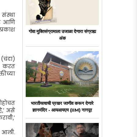
संस्था
घर आणि
प्रकाश
गोवा मुक्तिसंग्रामाला उजाळा देणारा संग्राह्य
अंक
(चंदा)
ेख करत
्तीच्या
 पोहोचत
भारतीयत्वाची प्रखर जाणीव करून देणारे
,’ असे
ज्ञानमंदिर - आयआयएम (IIM) नागपूर
रावी,’
त आली.