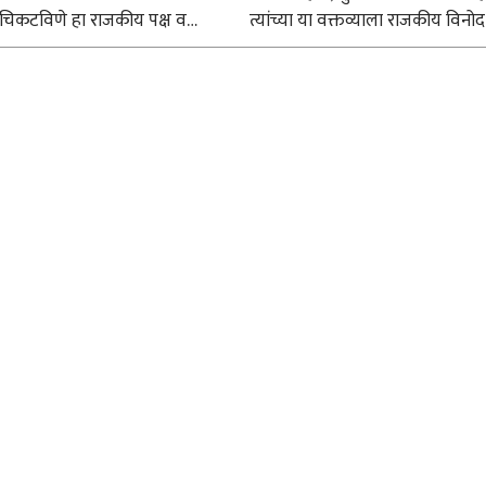
 चिकटविणे हा राजकीय पक्ष व
त्यांच्या या वक्तव्याला राजकीय विनोद
ा समर्थकांचा प्रांत. विश्लेषक आणि
म्हणायचे की अतिमूर्खपणाचे विधान म्
ैषींनी त्या फंदात न पडता
हे वाचकांनी ठरवायचे. डोनाल्ड ट्रम्प, ब्
चा अन्वयार्थ प्रामाणिकपणे शोधणे
पंतप्रधान, रशियाचे पुतीन यांना आंदो
कर ठरते. दिल्लीतील जंतरमंतरवर ..
सहभागी ..