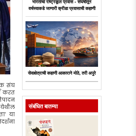
भारताचा राष्ट्रकूल प्रवास - संघर्षातून
वर्चस्वाकडे जाणारी क्रीडा प्रवासाची कहाणी
सेवाक्षेत्राची कहाणी आकाराने मोठे, तरी अपुरे
ेवक संघ
र्य करत
तिपादन
संबंधित बातम्या
 येथील
ता’ या
िदर्शना