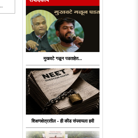
हणायचे
रिटनचे
लनात
मुखवटे गळून पडताहेत...
शिक्षणक्षेत्रातील - ही कीड संपवायला हवी