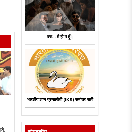
बस... मै ही मै हूँ।
भारतीय ज्ञान प्रणालीची (IKS) समांतर पाती
ावे.
संपादकीय