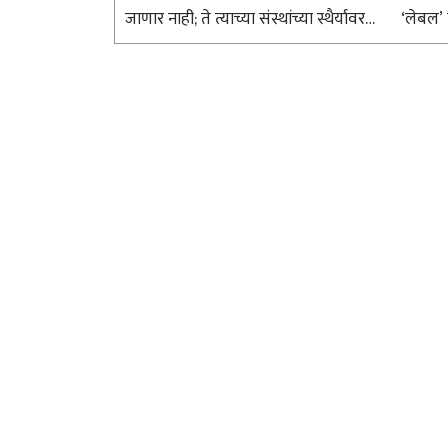
जाणार नाही; ते त्याच्या संस्थांच्या स्थैर्यावर
‘लेबल’
आणि प्रत्येक नागरिकाच्या-विशेषतः
त्यांच्य
विधिज्ञांच्या-घटनात्मक प्रक्रियेवरील अढळ
समाजहित
विश्वासावर अवलंबून असेल. संविधान हे
आंदोलना
संतापाच्या क्षणी ..
श्रेयस्