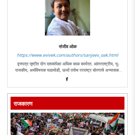
संजीव ओक
https://www.evivek.com/authors/sanjeev_oak.html
वृत्तपत्र सृष्टीत दोन दशकांपेक्षा अधिक काळ कार्यरत. आंतरराष्ट्रीय, भू-
राजकीय, अर्थविषयक घडामोडी, ऊर्जा तसेच परराष्ट्र धोरणाचे अभ्यासक.
स्तंभ लेखनासह ललित लेखनाची आवड.
राजकारण