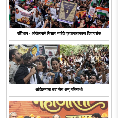
संविधान - आंदोलनाचे निशाण नव्हेते प्रजासत्ताकाचा दिशादर्शक
आंदोलनाचा धडा बोध अन् मथितार्थ!