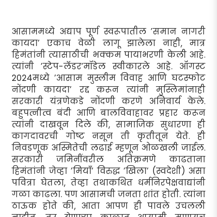
आसाममध्ये अद्याप पूर्ण स्वरूपातील ’समान नागरी
कायदा’ एकाच वेळी लागू झालेला नाही, मात्र
हिमंतांनी त्यासाठीची भक्कम पायाभरणी केली आहे.
त्यांनी ’स्टेप-लॅडर’मॉडेल स्वीकारले आहे. ऑगस्ट
2024मध्ये ’आसाम मुस्लीम विवाह आणि घटस्फोट
नोंदणी कायदा’ रद्द करून त्यांनी मुस्लिमांनाही
सरकारी यंत्रणेकडे नोंदणी करणे अनिवार्य केले.
बहुपत्नीत्व बंदी आणि बालविवाहावर प्रहार करून
त्यांनी दाखवून दिले की, सामाजिक सुधारणा ही
कागदावरची गोष्ट नसून ती कृतीतून येते. ही
निवडणूक अस्मितेची लढाई म्हणून ओळखली जाईल.
सरकारी जमिनींवरील अतिक्रमणे काढताना
हिमंतांनी जेव्हा ’मियाँ’ विरुद्ध ’खिला’ (स्वदेशी) असा
पवित्रा घेतला, तेव्हा तथाकथित धर्मनिरपेक्षवाद्यांनी
गळा काढला. पण आसामची जनता शांत होती. त्यांना
ठाऊक होते की, आता आपण ही पावले उचलली