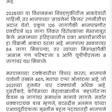
आहे.
2026च्या या विधानसभा निवडणुकीतील आकडेवारी
पाहिली, तर भाजपाच्या ’सायलेन्ट किलर’ रणनीतीचा
अंदाज येतो. एकूण 126 जागांपैकी भाजपाप्रणीत
एनडीएने 103 जागा जिंकत विरोधकांना नेस्तनाबूत
केले. आसामच्या इतिहासातील एका आघाडीसाठीचा
हा विक्रमी आकडा ठरला आहे. भाजपाला स्वबळावर
84 जागा मिळाल्या, तर त्यांच्या मित्रपक्षांपैकी
’आसाम गण परिषद’ला 11 आणि यूपीपीएलला 8
जागांवर यश मिळाले.
मतदानाच्या टक्केवारीचा विचार करता, भाजपाने
यावेळी तब्बल 46% मतांचा टप्पा ओलांडला आहे, जो
2021च्या तुलनेत चार टक्क्यांनी अधिक आहे.
दुसरीकडे, काँग्रेसच्या नेतृत्वाखालील ’महाजोत’ला
केवळ 19 जागांवर समाधान मानावे लागले. सर्वात
धक्कादायक बाब म्हणजे, बदरुद्दीन अजमल यांच्या
एआययूडीएफला मुस्लीम बहुल पट्ट्यातही भाजपाने