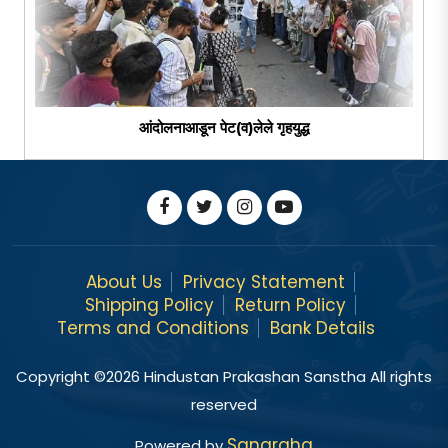
आंदोलनाआडून पेट(व)लेले गृहयुद्ध
About Us
Privacy Statement
Shipping Policy
Return Policy
Terms and Conditions
Bank Details
Copyright ©
2026
Hindustan Prakashan Sanstha All rights
reserved
Sangraha
Powered by