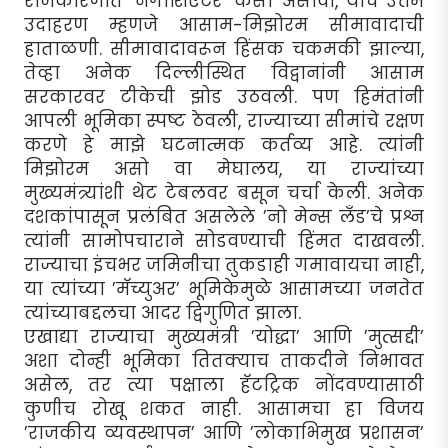
राजकारणात ’नेगोशिएटर’ कसा असावा, याचे उत्तम
उदाहरण म्हणजे आसाम-मिझोरम सीमावादाची
हाताळणी. सीमावादावरून हिंसक चकमकी झाल्या,
तेव्हा अनेक दिल्लीस्थित विद्वानांनी आसाम
सरकारवर टीकेची झोड उठवली. पण हिमंतांनी
आपली भूमिका स्पष्ट ठेवली, राज्याच्या सीमांचे रक्षण
करणे हे माझे घटनात्मक कर्तव्य आहे. त्यांनी
मिझोरम असो वा मेघालय, या राज्यांच्या
मुख्यमंत्र्यांशी थेट टेबलवर बसून चर्चा केली. अनेक
दशकांपासून प्रलंबित असलेले ’नो मेन्स लँड’चे प्रश्न
त्यांनी सामोपचाराने सोडवण्याची हिंमत दाखवली.
राज्याचा इंचभर जमिनीचा तुकडाही गमावायचा नाही,
या त्यांच्या ’मॅच्युअर’ भूमिकेमुळे आसामच्या जनतेत
त्यांच्याबद्दलचा आदर द्विगुणित झाला.
एखाद्या राज्याचा मुख्यमंत्री ’योद्धा’ आणि ’मुत्सद्दी’
अशा दोन्ही भूमिका तितक्याच ताकदीने निभावत
असेल, तर त्या पक्षाला हॅटट्रिक नोंदवण्यासाठी
कुणीच रोखू शकत नाही. आसामचा हा विजय
’राजकीय व्यवस्थापन’ आणि ’लोकाभिमुख प्रशासन’