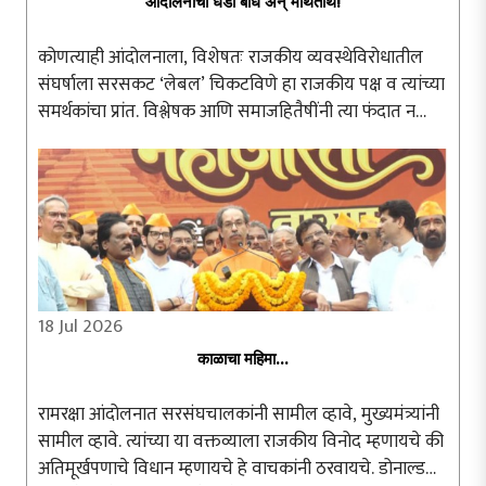
आंदोलनाचा धडा बोध अन् मथितार्थ!
कोणत्याही आंदोलनाला, विशेषतः राजकीय व्यवस्थेविरोधातील
संघर्षाला सरसकट ‘लेबल’ चिकटविणे हा राजकीय पक्ष व त्यांच्या
समर्थकांचा प्रांत. विश्लेषक आणि समाजहितैषींनी त्या फंदात न
पडता आंदोलनाचा अन्वयार्थ प्रामाणिकपणे शोधणे श्रेयस्कर ठरते.
दिल्लीतील जंतरमंतरवर ..
18 Jul 2026
काळाचा महिमा...
रामरक्षा आंदोलनात सरसंघचालकांनी सामील व्हावे, मुख्यमंत्र्यांनी
सामील व्हावे. त्यांच्या या वक्तव्याला राजकीय विनोद म्हणायचे की
अतिमूर्खपणाचे विधान म्हणायचे हे वाचकांनी ठरवायचे. डोनाल्ड