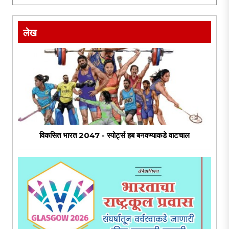
ट्रम्प, ब्रिटनचे पंतप्रधान, रशियाचे पुतीन यांना आंदोलनात सहभागी
..
लेख
विकसित भारत 2047 - स्पोर्ट्स हब बनवण्याकडे वाटचाल