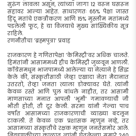
सुरुंग लावला असून, त्यांच्या जागा 12 वरून घसरून
सहावर आल्या आहेत. साधारणतः 65% पेक्षा जास्त
हिंदू मतांचे एकत्रीकरण आणि 15% मुस्लीम मतांमध्ये
पडलेली फूट, हे या विजयाचे मुख्य सांख्यिकीय सूत्र
राहिले.
रणनीतीचा ’ब्रह्मपुत्रा’ प्रवाह
राजकारण हे गणितापेक्षा ’केमिस्ट्री’वर अधिक चालते.
हिमंतांनी आसाममध्ये हीच केमिस्ट्री जुळवून आणली.
काँग्रेसमधून भाजपामध्ये आलेल्या या नेत्याने हे सिद्ध
केले की, संस्कृतीसाठी जेव्हा एखादा नेता मैदानात
उतरतो, तेव्हा जनता त्याला डोक्यावर घेते. त्यांनी
केवळ रस्ते आणि पूल बांधले नाहीत, तर आसामी
माणसाच्या मनात आपली ’भूमी’ गमावण्याची जी
भीती होती, ती दूर केली. सरमा यांनी गेल्या पाच
वर्षांत आसामच्या राजकारणाची व्याख्या बदलून
टाकली. ते केवळ एक प्रशासक म्हणून नव्हे, तर
आसामच्या संस्कृतीचे रक्षक म्हणून जनतेसमोर आले.
निवडणुकीच्या काळात त्यांनी घेतलेल्या सुमारे 240