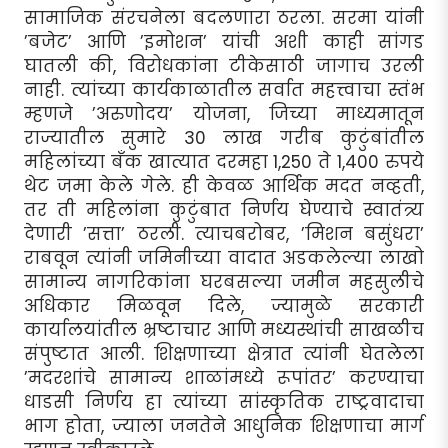
सामाजिक संरचनेला बदलणारा ठरला. सरमा यांनी
’बजेट’ आणि ’इमोशन’ यांची अशी काही सांगड
घातली की, विरोधकांना टीकेसाठी जागाच उरली
नाही. त्यांच्या कार्यकाळातील सर्वात महत्त्वाचा स्तंभ
म्हणजे ’अरुणोदय’ योजना, जिच्या माध्यमातून
राज्यातील सुमारे 30 लाख गरीब कुटुंबांतील
महिलांच्या बँक खात्यात दरमहा 1,250 ते 1,400 रुपये
थेट जमा केले गेले. ही केवळ आर्थिक मदत नव्हती,
तर ती महिलांना कुटुंबात निर्णय घेण्याचे स्वातंत्र्य
देणारी ’सत्ता’ ठरली. त्याचबरोबर, ’मिशन बसुंधरा’
राबवून त्यांनी जमिनीच्या वादात अडकलेल्या लाखो
सामान्य नागरिकांना घरबसल्या जमीन महसुलीचे
अधिकार मिळवून दिले, ज्यामुळे सरकारी
कार्यालयांतील भ्रष्टाचार आणि मध्यस्थांची साखळीच
संपुष्टात आली. शिक्षणाच्या क्षेत्रात त्यांनी घेतलेला
’मदरशांचे सामान्य शाळांमध्ये रूपांतर’ करण्याचा
धाडसी निर्णय हा त्यांच्या सांस्कृतिक राष्ट्रवादाचा
भाग होता, ज्याला जनतेने आधुनिक शिक्षणाचा मार्ग