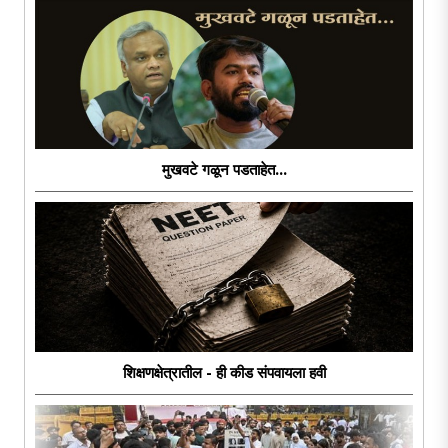
मुखवटे गळून पडताहेत...
शिक्षणक्षेत्रातील - ही कीड संपवायला हवी