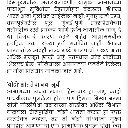
दिसपूरमधील अंमलबजावणी यांमुळे आसामच्या
पायाभूत सुविधांचा चेहरामोहरा बदलला. ईशान्य
भारत आता दुर्लक्षित राहिलेला नाही. गुवाहाटीचे एम्स,
ब्रह्मपुत्रेवरील पूल, मुंबई-पुणे एक्सप्रेसवेच्या
धर्तीवरील रस्ते प्रकल्प आणि दुर्गम भागातील वीज, हे
या विजयाचे कारण ठरले आहेत. आसाममधील
हॅटट्रिक एका राज्यापुरती मर्यादित नाही. ईशान्य
भारतातील आठही राज्यांमध्ये भाजपाची पकड आता
अधिक मजबूत झाली आहे. पंतप्रधान नरेंद्र मोदींच्या
’अ‍ॅलक्ट ईस्ट’ पॉलिसीला आसामच्या जनतेने दिलेला
हा मोठा प्रतिसाद मानला जात आहे.
'बोडो’ शांततेचा नवा सूर्य
आसामच्या राजकारणात हिंसाचार हा जणू काही
पाचवीलाच पूजलेला होता. पण हिमंता बिस्वा सरमा
यांनी गोळीपेक्षा संवादाच्या बोलीवर अधिक विश्वास
दाखवला. ऐतिहासिक ’बोडो शांतता करार’ हा फक्त
दस्तऐवज नव्हता, तर तो बोडो बांधवांना मुख्य
प्रवाहात आणण्याचा एक प्रामाणिक प्रयत्न होता. ज्या