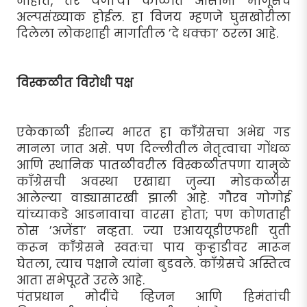
नाहीत, तर येणार्‍या काळात आसामी माणूसच
अल्पसंख्याक होईल. हा विजय म्हणजे घुसखोरीला
दिलेला लोकशाही मार्गातील ’दे धक्का’ ठरला आहे.
विस्कळीत विरोधी पक्ष
एकेकाळी ईशान्य भारत हा काँग्रेसचा अभेद्य गड
मानला जात असे. पण दिल्लीतील नेतृत्वाचा गोंधळ
आणि स्थानिक पातळीवरील विस्कळीतपणा यामुळे
काँग्रेसची अवस्था एखाद्या जुन्या मोडकळीस
आलेल्या वाड्यासारखी झाली आहे. गौरव गोगोई
यांच्याकडे आडनावाचा वारसा होता; पण कोणताही
ठोस ’अजेंडा’ नव्हता. ज्या एआययूडीएफशी युती
करून काँग्रेसने स्वतःचा पाय कुर्‍हाडीवर मारून
घेतला, त्याच पक्षाने त्यांना बुडवले. काँग्रेसचे अस्तित्व
आता सभेपूरते उरले आहे.
पंतप्रधान मोदींचे व्हिजन आणि हिमंतांची