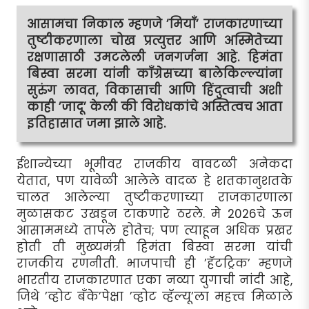
आसामचा निकाल म्हणजे ’मियाँ’ राजकारणाच्या
तुष्टीकरणाला चोख प्रत्युत्तर आणि अस्मितेच्या
रक्षणासाठी उमटलेली जनगर्जना आहे. हिमंता
बिस्वा सरमा यांनी काँग्रेसच्या बालेकिल्ल्यांना
सुरुंग लावत, विकासाची आणि हिंदुत्वाची अशी
काही ’जादू’ केली की विरोधकांचे अस्तित्वच आता
इतिहासात जमा झाले आहे.
ईशान्येच्या भूमीवर राजकीय वावटळी अनेकदा
येतात, पण यावेळी आलेले वादळ हे शतकानुशतके
चालत आलेल्या तुष्टीकरणाच्या राजकारणाला
मुळासकट उखडून टाकणारे ठरले. मे 2026चे ऊन
आसाममध्ये तापले होतेच; पण त्याहून अधिक प्रखर
होती ती मुख्यमंत्री हिमंता बिस्वा सरमा यांची
राजकीय रणनीती. भाजपाची ही ’हॅटट्रिक’ म्हणजे
भारतीय राजकारणात एका नव्या युगाची नांदी आहे,
जिथे ’व्होट बँके’पेक्षा ’व्होट व्हॅल्यू’ला महत्त्व मिळाले