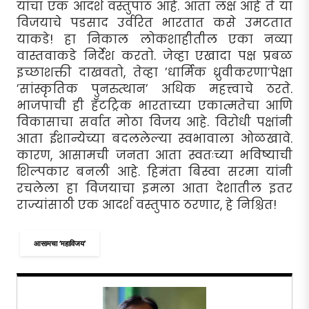
यांचा एक आदर्श वस्तुपाठ आहे. आता लक्ष आहे ते या
विजयाचे पडसाद उर्वरित भारतात कसे उमटतात
याकडे! हा निकाल लोकशाहीतील एका नव्या
वास्तवाकडे निर्देश करतो. जेव्हा एखादा पक्ष प्रबळ
इच्छाशक्ती दाखवतो, तेव्हा ’धार्मिक ध्रुवीकरणा’पेक्षा
’सांस्कृतिक पुनरुत्थान’ अधिक महत्त्वाचे ठरते.
भाजपाची ही हॅटट्रिक भारताच्या एकात्मतेचा आणि
विकासाचा सर्वात मोठा विजय आहे. विरोधी पक्षांनी
आता ईशान्येच्या बदललेल्या स्वभावाला ओळखावे.
कारण, आसामची जनता आता स्वतःच्या भविष्याची
शिल्पकार बनली आहे. हिमंता बिस्वा सरमा यांनी
रचलेला हा विजयाचा इमला आता देशातील इतर
राज्यांसाठी एक आदर्श वस्तुपाठ ठरणार, हे निश्चित!
आसामचा ‘महाविजय’