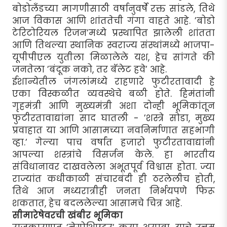
बोडोलँडच्या मागणीसाठी वर्षानुवर्षे रक्त सांडले, तिथे
आज विकास आणि शांततेची गंगा वाहते आहे. ’बोडो
टेरिटोरियल रिजन’मध्ये प्रस्थापित झालेली शांतता
आणि तिथल्या स्थानिक स्वराज्य संस्थांमध्ये भाजपा-
यूपीपीएल युतीला मिळालेले यश, हेच सांगते की
जनतेला ’बंदूक नको, तर बॅलेट हवे’ आहे.
ईशान्येतील जंगलांमध्ये राहणारे फुटीरतावादी हे
एका विस्कळीत व्यवस्थेचे बळी होते. हिमंतांनी
गृहमंत्री आणि मुख्यमंत्री अशा दोन्ही भूमिकांतून
फुटीरतावाद्यांना साद घातली - ’शस्त्रे सोडा, मुख्य
प्रवाहात या आणि आसामच्या नवनिर्माणात सहभागी
व्हा.’ गेल्या पाच वर्षांत हजारो फुटीरतावाद्यांनी
आपल्या शस्त्रांचे विसर्जन केले. हा भारतीय
संविधानावर दाखवलेला अभूतपूर्व विश्वास होता. ज्या
राज्यांत कधीकाळी संचारबंदी ही ठरलेलीच होती,
तिथे आज मध्यरात्रीही जनता निर्भयपणे फिरू
शकतात, हेच बदललेल्या आसामचे चित्र आहे.
सीमारेषेवरची खंबीर भूमिका