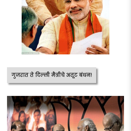
गुजरात ते दिल्ली मैत्रीचे अतूट बंधन!