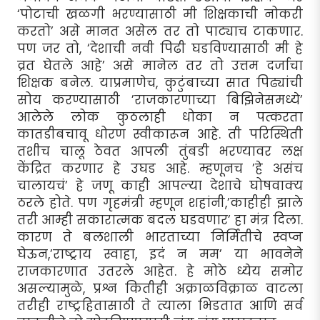
‘पोटाची खळगी भरण्यासाठी मी शिक्षकाची नोकरी
करतो’ असे मानत असेल तर तो पाट्याच टाकणार.
पण जर तो, ‘देशाची नवी पिढी घडविण्यासाठी मी हे
व्रत घेतले आहे’ असे मानेल तर तो उत्तम दर्जाचा
शिक्षक बनेल. याप्रमाणेच, कुटुंबाच्या सात पिढ्यांची
सोय करण्यासाठी ’राजकारणाच्या बिझिनेसमध्ये’
आलेले लोक कुठलाही धोका न पत्करता
कातडीबचावू धोरण स्वीकारून आहे. ती परिस्थिती
तशीच चालू ठेवत आपली तुंबडी भरण्यावर लक्ष
केंद्रित करणार हे उघड आहे. म्हणूनच ’हे असंच
चालायचं’ हे जणू काही आपल्या देशाचे घोषवाक्य
ठरले होते. पण गृहमंत्री म्हणून शहांनी,’काहीही झाले
तरी आम्ही सकारात्मक बदल घडवणार’ हा मंत्र दिला.
कारण ते बलशाली भारताच्या निर्मितीचे स्वप्न
घेऊन,’राष्ट्राय स्वाहा, इदं न मम’ या भावनेने
राजकारणात उतरले आहेत. हे मोठे ध्येय समोर
असल्यामुळे, प्रश्न कितीही अक्राळविक्राळ वाटला
तरीही राष्ट्रहितासाठी ते त्याला भिडतात आणि सर्व