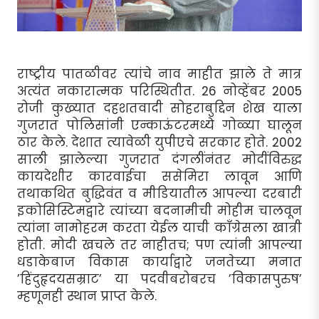
राष्ट्रीय पातळीवर त्यांचे नाव माहीत झाले ते मात्र
अत्यंत नकारात्मक परिस्थितीत. 26 नोव्हेंबर 2005
रोजी कुख्यात दहशतवादी सोहराबुद्दिन शेख याला
गुजरात पोलिसांनी एन्काऊंटरमध्ये गोळ्या घालून
ठार केले. देशात त्यावेळी युपीएचे सरकार होते. 2002
साली झालेल्या गुजरात दंगलींनंतर मोदींविरुद्ध
कायदेशीर कारवाईचा ससेमिरा लावून आणि
तथाकथित बुद्धिवंत व मीडियातील आपल्या दरबारी
इकोसिस्टिमद्वारे त्यांच्या बदनामीची मोहीम चालवून
त्यांना नामोहरम करता येईल याची काँग्रेसला खात्री
होती. मोदी खचले तर नाहीतच; पण त्यांनी आपल्या
धडाकेबाज विकास कार्याद्वारे जनतेच्या मनात
’हिंदुहृदयसम्राट’ या पदवीबरोबरच ’विकासपुरुष’
म्हणूनही स्थान प्राप्त केले.