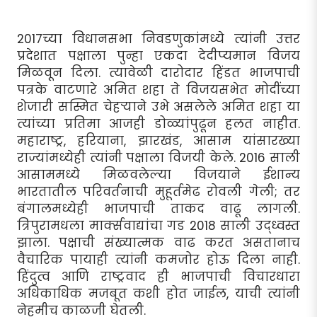
2017च्या विधानसभा निवडणुकांमध्ये त्यांनी उत्तर
प्रदेशात पक्षाला पुन्हा एकदा देदीप्यमान विजय
मिळवून दिला. त्यावेळी दारोदार हिंडत भाजपाची
पत्रके वाटणारे अमित शहा ते विजयसभेत मोदींच्या
शेजारी सस्मित चेहर्‍याने उभे असलेले अमित शहा या
त्यांच्या प्रतिमा आजही डोळ्यांपुढून हलत नाहीत.
महाराष्ट्र, हरियाना, झारखंड, आसाम यांसारख्या
राज्यांमध्येही त्यांनी पक्षाला विजयी केले. 2016 साली
आसाममध्ये मिळवलेल्या विजयाने ईशान्य
भारतातील परिवर्तनाची मुहूर्तमेढ रोवली गेली; तर
बंगालमध्येही भाजपाची ताकद वाढू लागली.
त्रिपुरामधला मार्क्सवाद्यांचा गड 2018 साली उद्ध्वस्त
झाला. पक्षाची संख्यात्मक वाढ करत असतानाच
वैचारिक पायाही त्यांनी कमजोर होऊ दिला नाही.
हिंदुत्व आणि राष्ट्रवाद ही भाजपाची विचारधारा
अधिकाधिक मजबूत कशी होत जाईल, याची त्यांनी
नेहमीच काळजी घेतली.