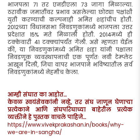
भाजपला 71 तर एनडीएला 73 जागा मिळाल्या.
ठरावीक जमातींवर प्रभाव असलेल्या छोट्या पक्षांशी
युती करण्याची कल्पनाही अमित शहांचीच होती.
2012च्या विधानसभा निवडणुकांमध्ये भाजपला उत्तर
प्रदेशात 15% मते मिळाली होती. 2014मध्ये ही
टक्केवारी 41 टक्क्यांपर्यंत गेली. असे म्हणता येईल
की, या निवडणुकांमध्ये अमित शहा यांनी पक्षाला
निवडणूक व्यवस्थापनाची एक पूर्णतः नवी टेम्प्लेट
आखून दिली, जिचा वापर भाजपाने भविष्यातील सर्व
निवडणुकांमध्ये नेहमीच केला.
आम्ही संघात का आहोत…
केवळ स्वयंसेवकांनी नव्हे, तर संघ जाणून घेणाऱ्या
प्रत्येकाने आणि संघपरिघाच्या बाहेरील प्रत्येक
व्यक्तीने हे पुस्तक वाचले पाहिजे…
https://www.vivekprakashan.in/books/why-
we-are-in-sangha/