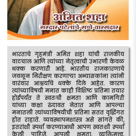
भारताचे गृहमंत्री अमित शहा यांची राजकीय
वाटचाल आणि त्यांच्या नेतृत्वाची उभारणी केवळ
थक्क करणारी आहे. भारतीय राजकारणाचे
जवळून निरीक्षण करणार्‍या अभ्यासकांना त्यांनी
वारंवार आश्चर्याचे धक्के दिले आहेत. कारण
त्यांच्याविषयी मनात काही विशिष्ट प्रतिमा तयार
होईपर्यंत ते स्वतःची क्षमता आणि कामगिरी
यांच्या कक्षा रुंदावत नेतात आणि आपल्या
मनातली त्यांच्याविषयीची प्रतिमा सतत वृद्धिंगत
होत राहाते. व्यवस्थापनशास्त्र असे सांगते की,
इतरांशी स्पर्धा करण्याआधी आपण स्वतःशी स्पर्धा
केली पाहिजे. आपली क्षमता, व्यक्तिमत्त्व,