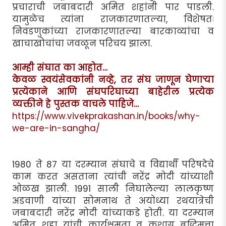
प्रचाराची जबाबदारी अमित शहांनी पार पाडली.
यामुळेच त्यांना राजकारणातल्या, विशेषतः
निवडणुकांच्या राजकारणातल्या बारकाव्यांचा व
खाचाखोचांचा जवळून परिचय झाला.
आम्ही संघात का आहोत…
केवळ स्वयंसेवकांनी नव्हे, तर संघ जाणून घेणाऱ्या
प्रत्येकाने आणि संघपरिघाच्या बाहेरील प्रत्येक
व्यक्तीने हे पुस्तक वाचले पाहिजे…
https://www.vivekprakashan.in/books/why-
we-are-in-sangha/
1980 ते 87 या दरम्यान संघाचे व विद्यार्थी परिषदेचे
काम करत असताना त्यांची नरेंद्र मोदी यांच्याशी
ओळख झाली. 1991 साली निघालेल्या लालकृष्ण
अडवाणी यांच्या सोमनाथ ते अयोध्या रथयात्रेची
जबाबदारी नरेंद्र मोदी यांच्याकडे होती. या दरम्यान
अमित शहा यांची कार्यक्षमता व कुशाग्र बुद्धिमत्ता