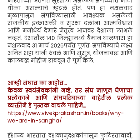
भारताच्या अंतर्गत सुरक्षेला असलेला सगळ्यात मोठा
धोका असल्याचे म्हटले होते. पण हा नक्षलवाद
मुळापासून संपविण्यासाठी आवश्यक असलेली
राजकीय इच्छाशक्ती व सुरक्षा दलांना आत्मविश्वास
आणि मनोधैर्य देणारे नेतृत्व आजवर देशाला लाभले
नव्हते. देशातील 140 जिल्ह्यांमध्ये थैमान घालणारा हा
नक्षलवाद 31 मार्च 2026पर्यंत पूर्णतः संपविण्याचे लक्ष्य
अमित शहा यांनी ठेवले आणि सुसूत्र, योजनाबद्ध आणि
कालबद्ध मोहीम राबवून ते पूर्ण केले.
आम्ही संघात का आहोत…
केवळ स्वयंसेवकांनी नव्हे, तर संघ जाणून घेणाऱ्या
प्रत्येकाने आणि संघपरिघाच्या बाहेरील प्रत्येक
व्यक्तीने हे पुस्तक वाचले पाहिजे…
https://www.vivekprakashan.in/books/why-
we-are-in-sangha/
ईशान्य भारतात दशकानुदशकांपासून फुटिरतावादी,