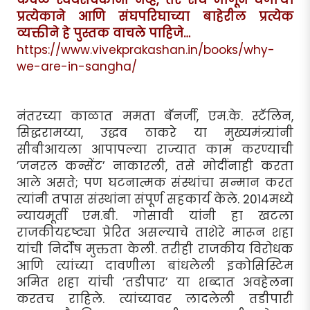
प्रत्येकाने आणि संघपरिघाच्या बाहेरील प्रत्येक
व्यक्तीने हे पुस्तक वाचले पाहिजे…
https://www.vivekprakashan.in/books/why-
we-are-in-sangha/
नंतरच्या काळात ममता बॅनर्जी, एम.के. स्टॅलिन,
सिद्धरामय्या, उद्धव ठाकरे या मुख्यमंत्र्यांनी
सीबीआयला आपापल्या राज्यात काम करण्याची
’जनरल कन्सेंट’ नाकारली, तसे मोदींनाही करता
आले असते; पण घटनात्मक संस्थांचा सन्मान करत
त्यांनी तपास संस्थांना संपूर्ण सहकार्य केले. 2014मध्ये
न्यायमूर्ती एम.बी. गोसावी यांनी हा खटला
राजकीयदृष्ट्या प्रेरित असल्याचे ताशेरे मारून शहा
यांची निर्दोष मुक्तता केली. तरीही राजकीय विरोधक
आणि त्यांच्या दावणीला बांधलेली इकोसिस्टिम
अमित शहा यांची ’तडीपार’ या शब्दात अवहेलना
करतच राहिले. त्यांच्यावर लादलेली तडीपारी