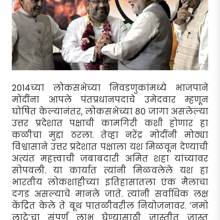
2014च्या लोकसभेच्या निवडणुकांमध्ये भाजपाने
मोदींना आपले पंतप्रधानपदाचे उमेदवार म्हणून
घोषित केल्यानंतर, लोकसभेच्या 80 जागा असलेल्या
उत्तर प्रदेशात पक्षाची कामगिरी कशी होणार हा
कळीचा मुद्दा ठरला. तेव्हा नरेंद्र मोदींनी मोठ्या
विश्वासाने उत्तर प्रदेशात पक्षाला यश मिळवून देण्याची
अत्यंत महत्त्वाची जबाबदारी अमित शहा यांच्यावर
सोपवली. या कार्यात त्यांनी मिळवलेले यश हा
भारतीय लोकशाहीच्या इतिहासातला एक मैलाचा
दगड असल्याचे मानले जाते. त्यांनी सर्वाधिक लक्ष
केंद्रित केले ते बूथ पातळीवरील नियोजनावर. ’नमो
लाटे’चा संपूर्ण लाभ घेण्यासाठी जास्तीत जास्त