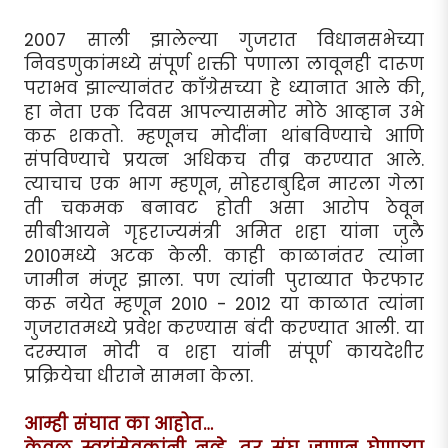
2007 साली झालेल्या गुजरात विधानसभेच्या
निवडणुकांमध्ये संपूर्ण शक्ती पणाला लावूनही दारूण
पराभव झाल्यानंतर काँग्रेसच्या हे ध्यानात आले की,
हा नेता एक दिवस आपल्यासमोर मोठे आव्हान उभे
करू शकतो. म्हणूनच मोदींना थांबविण्याचे आणि
संपविण्याचे प्रयत्न अधिकच तीव्र करण्यात आले.
त्याचाच एक भाग म्हणून, सोहराबुद्दिन मारला गेला
ती चकमक बनावट होती असा आरोप ठेवून
सीबीआयने गृहराज्यमंत्री अमित शहा यांना जुलै
2010मध्ये अटक केली. काही काळानंतर त्यांना
जामीन मंजूर झाला. पण त्यांनी पुराव्यात फेरफार
करू नयेत म्हणून 2010 - 2012 या काळात त्यांना
गुजरातमध्ये प्रवेश करण्यास बंदी करण्यात आली. या
दरम्यान मोदी व शहा यांनी संपूर्ण कायदेशीर
प्रक्रियेचा धीराने सामना केला.
आम्ही संघात का आहोत…
केवळ स्वयंसेवकांनी नव्हे, तर संघ जाणून घेणाऱ्या