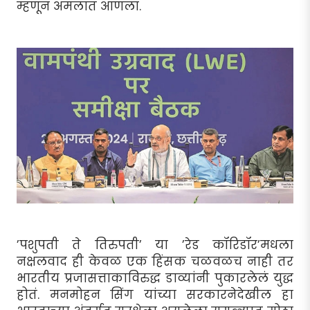
म्हणून अमलात आणला.
’पशुपती ते तिरुपती’ या ’रेड कॉरिडॉर’मधला
नक्षलवाद ही केवळ एक हिंसक चळवळच नाही तर
भारतीय प्रजासत्ताकाविरुद्ध डाव्यांनी पुकारलेलं युद्ध
होतं. मनमोहन सिंग यांच्या सरकारनेदेखील हा