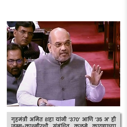
गृहमंत्री अमित शहा यांनी ‘370’ आणि ‘35 अ’ ही
जम्मू-काश्मीरशी संबंधित कलमे कायद्याच्या