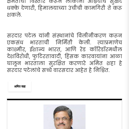
क्षमतांचा विस्तार करून लोकांना आश्चर्याचे सुखद
धक्के देणारी, हिमालयाच्या उंचीची कामगिरी ते करू
शकले.
सरदार पटेल यांनी संस्थानांचे विलीनीकरण करून
एकसंध भारताची निर्मिती केली. त्याप्रमाणेच
काश्मीर, ईशान्य भारत, आणि रेड कॉरिडॉरमधील
देशविरोधी, फुटिरतावादी, हिंसक कारवायांना आळा
घालून भारताला सुरक्षित करणारे अमित शहा हे
सरदार पटेलांचे सच्चे वारसदार आहेत हे निश्चित.
अमित शहा