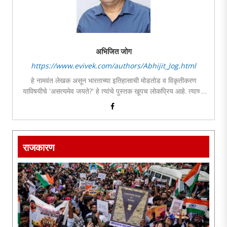
अभिजित जोग
https://www.evivek.com/authors/Abhijit_Jog.html
हे नामवंत लेखक असून भारताच्या इतिहासाची मोडतोड व विकृतीकरण
याविषयीचे 'असत्यमेव जयते?' हे त्यांचे पुस्तक खूपच लोकप्रिय आहे. त्याच्या
इंग्रजी, हिंदी व गुजराती आवृत्त्याही उपलब्ध आहेत. डाव्या विचारसरणीविषयी
त्यांनी लिहिलेल्या 'जगाला पोखरणारी डावी वाळवी' या विषयाला अल्पावधीतच
प्रचंड प्रतिसाद मिळाला असून त्याची इंग्रजी आवृत्ती नुकतीच उपलब्ध झाली
आहे. भारताच्या सांस्कृतिक वारशाविषयी 'हेरिटेज फर्स्ट' या समाजमाध्यमांवरील
राजकारण
पेजचे ते लेखन करतात. ते विख्यात ब्रँड कन्सल्टंट, जाहिराततज्ज्ञ व
काॅपीरायटर असून त्यांचे 'ब्रँडनामा' हे ब्रँडिंगवरील मराठीतले पहिले पुस्तकही
खूप वाचकप्रिय आहे. इतिहास, संस्कृती, राजकारण, ब्रँडिंग व भूराजकीय
डावपेच हे त्यांचे आवडते विषय आहेत. या विषयांवर ते विविध वृत्तपत्रे, मासिके
तसेच समाजमाध्यमांवर नियमित लेखन करतात, तसेच विविध व्यासपीठांवर
व्याख्याने देतात.