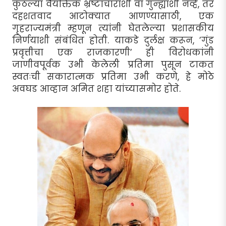
कुठल्या वैयक्तिक भ्रष्टाचाराशी वा गुन्ह्याशी नव्हे, तर
दहशतवाद आटोक्यात आणण्यासाठी, एक
गृहराज्यमंत्री म्हणून त्यांनी घेतलेल्या प्रशासकीय
निर्णयाशी संबंधित होती. याकडे दुर्लक्ष करून, ’गुंड
प्रवृत्तीचा एक राजकारणी’ ही विरोधकांनी
जाणीवपूर्वक उभी केलेली प्रतिमा पुसून टाकत
स्वतःची सकारात्मक प्रतिमा उभी करणे, हे मोठे
अवघड आव्हान अमित शहा यांच्यासमोर होते.