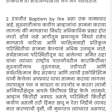
ताकदीने तो सोडविण्यासाठी जंग जंग पछाडतात.
2. इंग्रजीत Baptism by fire असा एक वाक्प्रचार
आहे. सुरुवातीलाच कठीण आव्हानांचा सामना करावा
लागला की माणसाचा निर्धार अधिकाधिक प्रखर होत
जातो. सोेने जसे आगीतून झळाळून निघते तसेच
माणसाचे चारित्र्य आणि व्यक्तिमत्त्वही प्रतिकूल
परिस्थितीचा सामना केल्याने अधिक उजळून जाते.
सर्वसामान्य परिस्थितीतून वर आलेल्या अमित शहा
यांना त्यांच्या राष्ट्रीय पातळीवरील कारकिर्दीच्या
सुरुवातीलाच तुरुंगवास, तडीपारी आणि
सर्वशक्तिमान केंद्र सरकार आणि त्यांची इकोसिस्टिम
यांनी केलेला अपप्रचार यांचा सामना करावा लागला.
त्यापासून पळ न काढता वा तडजोड न करता त्यांनी
अग्निपरीक्षेतून आपले निर्दोषत्व सिद्ध केले. त्यामुळे,
आव्हान कितीही अवघड असले, परिस्थिती कितीही
कठीण असली तरी हिंमत खचू न देता जिद्दीने त्यावर
मात करण्याची वृत्ती, जी मुळातच त्यांच्यात असणार,