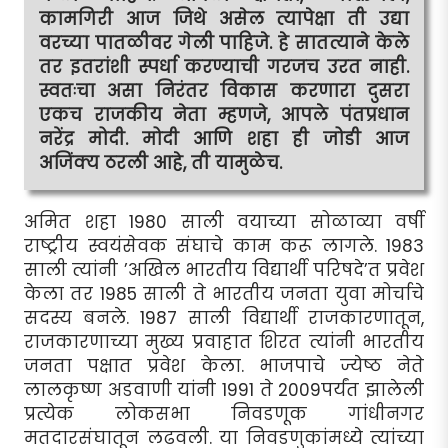
कामगिरी आज जिथे असेल त्यापेक्षा ती उद्या
वरच्या पातळीवर गेली पाहिजे. हे सातत्याने केले
तर इतरांशी स्पर्धा करण्याची गरजच उरत नाही.
स्वतःचा असा निरंतर विकास करणारा दुसरा
एकच राजकीय नेता म्हणजे, आपले पंतप्रधान
नरेंद्र मोदी. मोदी आणि शहा ही जोडी आज
अजिंक्य ठरली आहे, ती यामुळेच.
अमित शहा 1980 साली वयाच्या सोळाव्या वर्षी
राष्ट्रीय स्वयंसेवक संघाचे काम करू लागले. 1983
साली त्यांनी ’अखिल भारतीय विद्यार्थी परिषदे’त प्रवेश
केला तर 1985 साली ते भारतीय जनता युवा मोर्चाचे
सदस्य बनले. 1987 साली विद्यार्थी राजकारणातून,
राजकारणाच्या मुख्य प्रवाहात शिरत त्यांनी भारतीय
जनता पक्षात प्रवेश केला. भाजपाचे ज्येष्ठ नेते
लालकृष्ण अडवाणी यांनी 1991 ते 2009पर्यंत झालेली
प्रत्येक लोकसभा निवडणूक गांधीनगर
मतदारसंघातून लढवली. या निवडणुकांमध्ये त्यांच्या