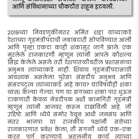
आणि संविधानाच्या चौकटीत राहून हटवली.
2019च्या निवडणुकीनंतर अमित शहा यांच्याकडे
देशाच्या गृहमंत्रीपदाची जबाबदारी सोपविण्यात आली
आणि पुन्हा एकदा काही शंकासुर जागे झाले. एक
मुरलेले राजकारणी म्हणून त्यांनी आपले कौशल्य
सिद्ध केलेले असले तरी देशपातळीवरील प्रशासनाचा
अनुभव त्यांच्याकडे नाही. शिवाय गृहमंत्रीपदासाठी
आवश्यक असलेला पुरेसा संसदीय अनुभव आणि
संसदपटुत्व त्यांच्याकडे आहे काय? याविषयीही शंका
व्यक्त केल्या गेल्या. पण या सगळ्या शंका पार धुऊन
टाकणारी केवळ नेत्रदीपक अशी कामगिरी गृहमंत्री
म्हणून त्यांनी आजवर करून दाखविली आहे. जी
उद्दिष्टे आणि ध्येये समोर ठेवून आधी जनसंघ आणि
नंतर भाजपा या राजकीय पक्षांनी सत्तेच्या
राजकारणात प्रवेश केला, ती सगळी ध्येये एक-एक
करत पूर्ण करण्याचे अतुलनीय कार्य त्यांच्या