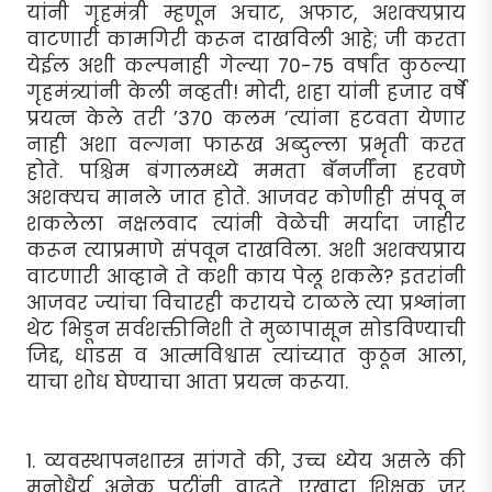
यांनी गृहमंत्री म्हणून अचाट, अफाट, अशक्यप्राय
वाटणारी कामगिरी करून दाखविली आहे; जी करता
येईल अशी कल्पनाही गेल्या 70-75 वर्षांत कुठल्या
गृहमंत्र्यांनी केली नव्हती! मोदी, शहा यांनी हजार वर्षे
प्रयत्न केले तरी ’370 कलम ’त्यांना हटवता येणार
नाही अशा वल्गना फारूख अब्दुल्ला प्रभृती करत
होते. पश्चिम बंगालमध्ये ममता बॅनर्जींना हरवणे
अशक्यच मानले जात होते. आजवर कोणीही संपवू न
शकलेला नक्षलवाद त्यांनी वेळेची मर्यादा जाहीर
करून त्याप्रमाणे संपवून दाखविला. अशी अशक्यप्राय
वाटणारी आव्हाने ते कशी काय पेलू शकले? इतरांनी
आजवर ज्यांचा विचारही करायचे टाळले त्या प्रश्नांना
थेट भिडून सर्वशक्तीनिशी ते मुळापासून सोडविण्याची
जिद्द, धाडस व आत्मविश्वास त्यांच्यात कुठून आला,
याचा शोध घेण्याचा आता प्रयत्न करूया.
1. व्यवस्थापनशास्त्र सांगते की, उच्च ध्येय असले की
मनोधैर्य अनेक पटींनी वाढते. एखादा शिक्षक जर