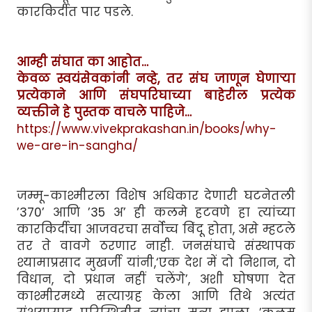
कारकिर्दीत पार पडले.
आम्ही संघात का आहोत…
केवळ स्वयंसेवकांनी नव्हे, तर संघ जाणून घेणाऱ्या
प्रत्येकाने आणि संघपरिघाच्या बाहेरील प्रत्येक
व्यक्तीने हे पुस्तक वाचले पाहिजे…
https://www.vivekprakashan.in/books/why-
we-are-in-sangha/
जम्मू-काश्मीरला विशेष अधिकार देणारी घटनेतली
’370’ आणि ’35 अ’ ही कलमे हटवणे हा त्यांच्या
कारकिर्दीचा आजवरचा सर्वोच्च बिंदू होता, असे म्हटले
तर ते वावगे ठरणार नाही. जनसंघाचे संस्थापक
श्यामाप्रसाद मुखर्जी यांनी,‘एक देश में दो निशान, दो
विधान, दो प्रधान नहीं चलेंगे’, अशी घोषणा देत
काश्मीरमध्ये सत्याग्रह केला आणि तिथे अत्यंत