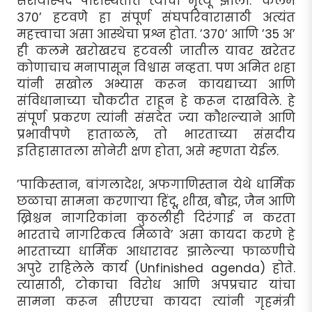
संशयास्पद परिस्थितीत त्यांचा मृत्यू झाला. ’कलम
370’ हटवणेे हा संपूर्ण संघपरिवारासाठी अत्यंत
महत्त्वाचा असा आस्थेचा प्रश्न होता. ’370’ आणि ’35 अ’
ही कलमे खरोखरच हटवली जातील यावर खरेतर
कोणाचाच मनापासून विश्वास नव्हता. पण अमित शहा
यांनी सखोल अभ्यास करून कायद्याच्या आणि
संविधानाच्या चौकटीत राहून हे करून दाखविले. हे
संपूर्ण प्रकरण त्यांनी संसदेत ज्या कौशल्याने आणि
प्रभावीपणे हाताळले, तो भारताच्या संसदीय
इतिहासातला सोनेरी क्षण होता, असे म्हणता येईल.
’पाकिस्तान, बांगलादेश, अफगाणिस्तान येथे धार्मिक
छळाचा सामना करणार्‍या हिंदू, शीख, बौद्ध, जैन आणि
ख्रिश्चन नागरिकांना कुठलीही दिरंगाई न करता
भारताचे नागरिकत्व मिळावे’ असा कायदा करणे हे
भारताच्या धार्मिक आधारावर झालेल्या फाळणीचे
अपुरे राहिलेले कार्य (Unfinished agenda) होते.
त्यासाठी, टोकाचा विरोध आणि अपप्रचार यांचा
सामना करून सीएएचा कायदा त्यांनी गृहमंत्री