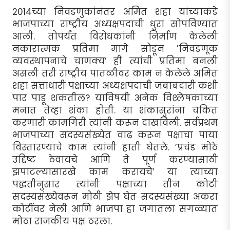
2014च्या निवडणुकांनंतर अमित शहा यांच्याकडे
भाजपाच्या राष्ट्रीय अध्यक्षपदाची धुरा सोपविण्यात
आली. तोपर्यंत विरोधकांनी निर्माण केलेली
नकारात्मक प्रतिमा मागे सोडून ’निवडणूक
व्यवस्थापनाचे चाणक्य’ ही त्यांची प्रतिमा बनली
असली तरी राष्ट्रीय पातळीवर काम न केलेले अमित
शहा सत्ताधारी पक्षाच्या अध्यक्षपदाची जबाबदारी कशी
पार पाडू शकतील? याविषयी अनेक विश्लेषकांच्या
मनात तेव्हा शंका होती. या शंकासुरांना चकित
करणारी कामगिरी त्यांनी करून दाखविली. सर्वप्रथम
भाजपाच्या सदस्यसंख्येत वाढ करून पक्षाचा पाया
विस्तारण्याचे काम त्यांनी हाती घेतले. ’प्रचंड मोठे
उद्दिष्ट ठेवायचे आणि ते पूर्ण करण्यासाठी
झपाटल्यासारखे काम करायचे’ या त्यांच्या
पद्धतीनुसार त्यांनी पक्षाच्या तीन कोटी
सदस्यसंख्येवरून मोठी झेप घेत सदस्यसंख्या अकरा
कोटींवर नेली आणि भाजपा हा जगातला सगळ्यात
मोठा राजकीय पक्ष ठरला.