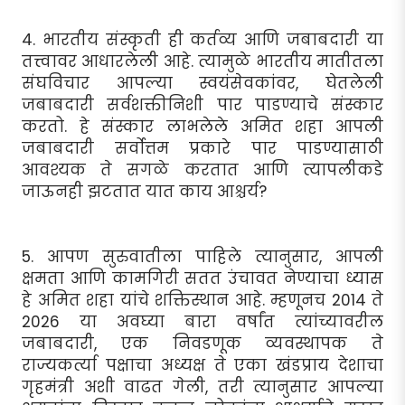
4. भारतीय संस्कृती ही कर्तव्य आणि जबाबदारी या
तत्त्वावर आधारलेली आहे. त्यामुळे भारतीय मातीतला
संघविचार आपल्या स्वयंसेवकांवर, घेतलेली
जबाबदारी सर्वशक्तीनिशी पार पाडण्याचे संस्कार
करतो. हे संस्कार लाभलेले अमित शहा आपली
जबाबदारी सर्वोत्तम प्रकारे पार पाडण्यासाठी
आवश्यक ते सगळे करतात आणि त्यापलीकडे
जाऊनही झटतात यात काय आश्चर्य?
5. आपण सुरुवातीला पाहिले त्यानुसार, आपली
क्षमता आणि कामगिरी सतत उंचावत नेण्याचा ध्यास
हे अमित शहा यांचे शक्तिस्थान आहे. म्हणूनच 2014 ते
2026 या अवघ्या बारा वर्षांत त्यांच्यावरील
जबाबदारी, एक निवडणूक व्यवस्थापक ते
राज्यकर्त्या पक्षाचा अध्यक्ष ते एका खंडप्राय देशाचा
गृहमंत्री अशी वाढत गेली, तरी त्यानुसार आपल्या