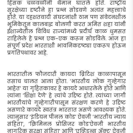
हिंसक चळवळींनी थैमान घातले होते. राष्ट्रीय
सुरक्षेच्या दृष्टीने हा प्रश्न सोडवणे अत्यंत महत्त्वाचे
होते. या दहशतवादी संघटनांशी ठाम पण संवेदनशील
भूमिकेतून कालबद्ध बोलणी करत अमित शहा यांनी
ईशान्येतील विविध राज्यांमध्ये प्रदीर्घ काळ धुमसत
राहिलेले हे प्रश्न एक-एक करून सोडविले. आज हा
संपूर्ण प्रदेश भारताशी भावनिकदृष्ट्या एकरूप होऊन
प्रगतिपथावर आहे.
भारतातील फौजदारी कायदा ब्रिटिश काळापासून
तसाच चालत आला होता. ’भारतीय लोक गुन्हेगार
आहेत’ या गृहितकावर हे कायदे आधारलेले होते आणि
त्यांना ’शिक्षा देणे’ हे त्यांचे उद्दिष्ट होते. त्यांच्या जागी
भारतीयांचे गुन्हेगारीपासून संरक्षण करणे हे उद्दिष्ट
असणारे कायदे स्वतंत्र भारतात असणे आवश्यक होते.
त्यानुसार ‘इंडियन पीनल कोड’ ऐवजी ’भारतीय न्याय
संहिता’, ’क्रिमिनल प्रोसिजर कोड’ऐवजी भारतीय
नागरिक सुरक्षा संहिता’ आणि ’एव्हिडन्स अ‍ॅक्ट’ ऐवजी