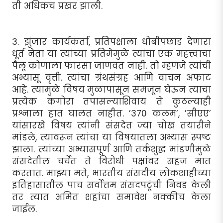
ती अधिकच प्रखर झाली.
3. झुंजार कार्यकर्ता, प्रतिपक्षाला धोबीपछाड देणारा
धूर्त नेता या त्यांच्या प्रतिमेमुळे त्यांचा एक महत्त्वाचा
पैलू कोणाला फारसा जाणवत नाही. तो म्हणजे त्यांची
अभ्यासू वृत्ती. त्यांचा ग्रंथसंग्रह आणि वाचन अफाट
आहे. त्यामुळे विषय मुळापासून समजून घेऊन त्याचा
प्रत्येक कंगोरा तपासल्याशिवाय ते कुठल्याही
प्रश्नाला हात घालत नाहीत. ’370 कलम’, ’सीएए’
यांसारखे विषय त्यांनी संसदेत ज्या चोख तयारीने
मांडले, त्यावरून त्यांचा या विषयातला अभ्यास स्पष्ट
झाला. त्यांच्या अभ्यासपूर्ण आणि तर्कशुद्ध मांडणीमुळे
संसदेतील चर्चेत ते विरोधी पक्षांवर सहज मात
करतात. माझ्या मते, भारतीय संसदीय लोकशाहीच्या
इतिहासातील पाच सर्वोत्तम संसदपटूंची निवड केली
तर त्यात अमित शहांचा समावेश नक्कीच केला
जाईल.