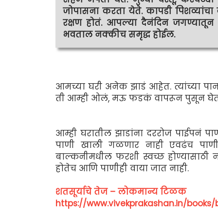
जोपासना करता येते. कापडी पिशव्यांचा व
रक्षण होतं. आपल्या दैनंदिन जगण्यातू
भवताल नक्कीच समृद्ध होईल.
आमच्या घरी अनेक झाडं आहेत. त्यांच्या पान
ती आम्ही ओलं, मऊ फडकं वापरून पुसून घेतो
आम्ही घरातील झाडांना दररोज पाईपनं पा
पाणी खाली गळणार नाही एवढंच पाणी घ
बाल्कनीमधील फरशी स्वच्छ होण्यासाठी न 
होतेच आणि पाणीही वाया जात नाही.
शतसूर्याचे तेज – लोकमान्य टिळक
https://www.vivekprakashan.in/books