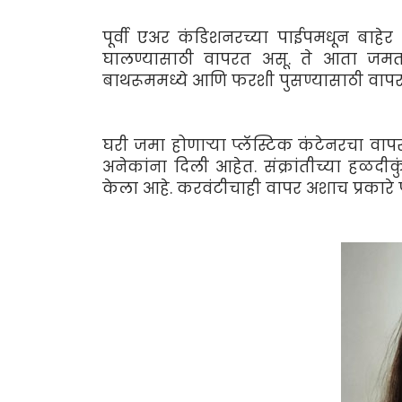
पूर्वी एअर कंडिशनरच्या पाईपमधून बाहे
घालण्यासाठी वापरत असू. ते आता जमत
बाथरूममध्ये आणि फरशी पुसण्यासाठी वापरल
घरी जमा होणार्‍या प्लॅस्टिक कंटेनरचा व
अनेकांना दिली आहेत. संक्रांतीच्या हळदीक
केला आहे. करवंटीचाही वापर अशाच प्रकारे 