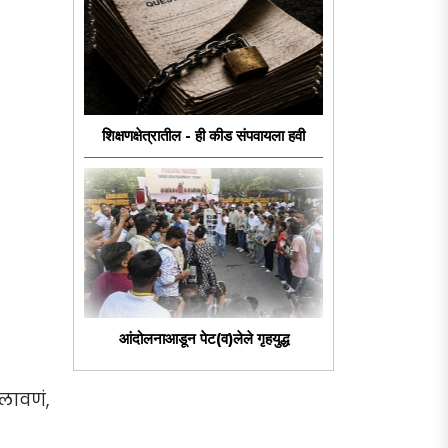
शिक्षणक्षेत्रातील - ही कीड संपवायला हवी
आंदोलनाआडून पेट(व)लेले गृहयुद्ध
लावणं,