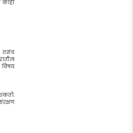
ी काही
. तसंच
घरातील
ा विषय
 शकतो.
ंरक्षण