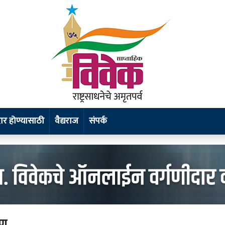
र होण्यासाठी
वैद्यराज
संपर्क
षण