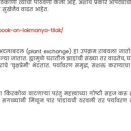
ठिकाणी त्यांची पाठवणी केली आहे. अशाच प्रकारे आपट्याच
री सुखेनैव वाढत आहेत.
/book-on-lokmanya-tilak/
ांची अदलाबदल (plant exchange) हा उपक्रम राबवला जातो
िल्या जातात. ह्यामुळे घरातील झाडांची संख्या तर वाढतेच, 
चे ’वृक्षप्रेमी’ भेटतात. पर्यावरण समृद्ध, सशक्त करण्याच
ा किरकोळ वाटणार्‍या परंतु महत्त्वाच्या गोष्टी सहज करू
गळ्यांनी मिळून पार पाडायची ठरवली तर पर्यावरण स