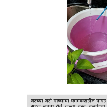
घरच्या घरी पाण्याचा काटकसरीनं वापर आण
सहज जपता येतं. जुन्या वस्तू, करवंट्