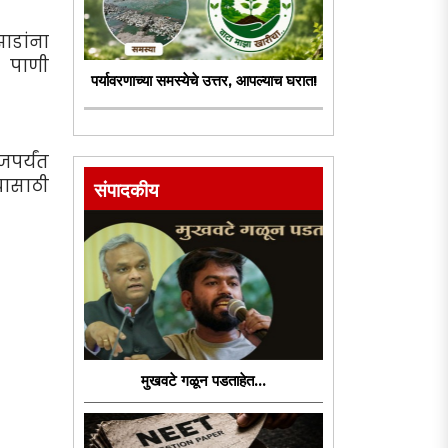
ाडांना
 पाणी
पर्यावरणाच्या समस्येचे उत्तर, आपल्याच घरात!
पर्यंत
यासाठी
संपादकीय
मुखवटे गळून पडताहेत...