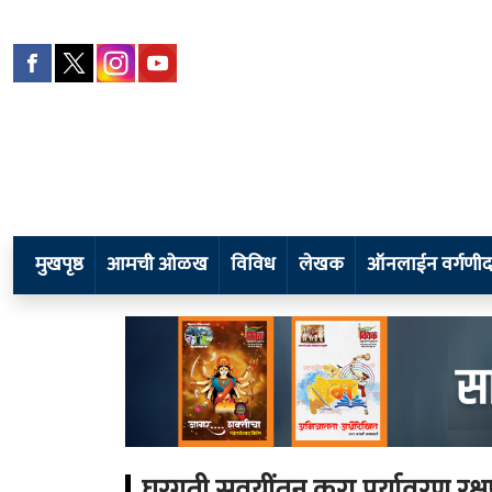
मुखपृष्ठ
आमची ओळख
विविध
लेखक
ऑनलाईन वर्गणीदा
घरगुती सवयींतून करा पर्यावरण रक्