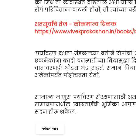
की जिथे ती व्यवस्थित वाढतील अशा योग्य 
रोपं परिचितांना वाटली होती, ती त्यांच्या घ
शतसूर्याचे तेज – लोकमान्य टिळक
https://www.vivekprakashan.in/books
’पर्यावरण दक्षता मंडळा’च्या वतीने रोप
एकमेकांना काही वनस्पतींच्या बियासुद्धा द
वातावरणही थोडंसं थंड राहतं. समान विचारां
अनेकांपर्यंत पोहोचवता येतो.
सामान्य माणूस पर्यावरण संरक्षणासाठी अश
रामायणामधील खारुताईची भूमिका आपण स
सहज होऊ शकेल.
पर्यावरण रक्षण