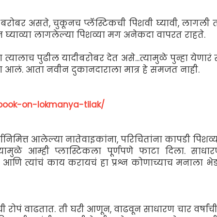
रोबर असते, चुकूनच प्लॅस्टिकची पिशवी घ्यावी, लागली 
 घ्याव्या लागलेल्या पिशव्या मग अनेकदा वापरत राहते.
 त्यालाच पुढील यादीबरोबर देत असे...त्यामुळे पुन्हा येणार
 करता आलं. आता नवीन दुकानदाराला मात्र हे समजत नाही.
/book-on-lokmanya-tilak/
्यानिमित्त आलेल्या नातेवाइकांना, परिचितांना कापडी पिशव्
णयामुळे आम्ही प्लास्टिकला पूर्णपणे फाटा दिला. साधा
त आणि त्यांचं काय करायचं हा प्रश्न कोणाच्याच मनाला भ
ची रोपं वाढतात. ती घरी आणून, वाढवून साधारण चार वर्षांच