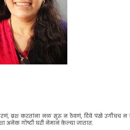
, ब्रश करतांना नळ सुरू न ठेवणं, दिवे पंखे उगीचच न 
शा अनेक गोष्टी घरी नेमानं केल्या जातात.