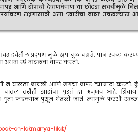
ापर आणि रोपांची देवाणघेवाण या छोट्या सवयींमुळे निसर्
न पर्यावरण रक्षणासाठी असा ‘खारीचा वाटा’ उचलल्यास 
ांवर हवेतील प्रदूषणामुळे खूप धूळ बसते. पानं स्वच्छ करण्
 अथवा स्प्रे बॉटलचा वापर करतो.
णी न घालता बादली आणि मगचा वापर त्यासाठी करतो. कु
ातलं तरीही झाडांना पुरतं हा अनुभव आहे. शिवाय ग
धुता फडक्यानं पुसून घेतली जाते. त्यामुळे फरशी स्वच्
/book-on-lokmanya-tilak/