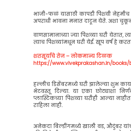
भाजी-फळं यासाठी कापडी पिशवी नेहमीच ब
अपराधी भावना मनात दाटून येते. अशा चुकून
वाणसामानाच्या ज्या पिशव्या घरी येतात, त्या
त्याच पिशव्यांमधून घरी येई. खूप वर्षं हे
शतसूर्याचे तेज – लोकमान्य टिळक
https://www.vivekprakashan.in/books
हल्लीच डिसेंबरमध्ये घरी झालेल्या शुभ कार
भेटवस्तू दिल्या. या एका छोट्याशा निर्
प्लास्टिकच्या पिशव्या घरीही आल्या नाही
राहिला नाही.
अनेकदा बिल्डींगमध्ये खाली वड, औदुंबर यां