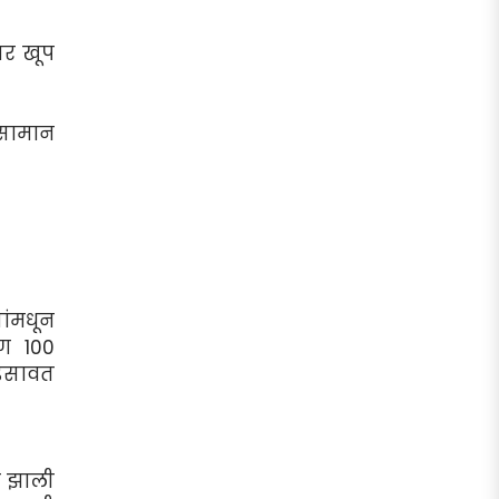
तर खूप
ं सामान
यांमधून
रण 100
ेडसावत
ी झाली