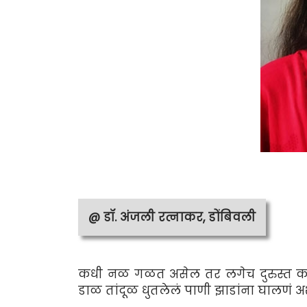
@ डॉ. अंजली रत्नाकर, डोंबिवली
कधी नळ गळत असेल तर लगेच दुरुस्त करणं
डाळ तांदूळ धुतलेलं पाणी झाडांना घालणं अ