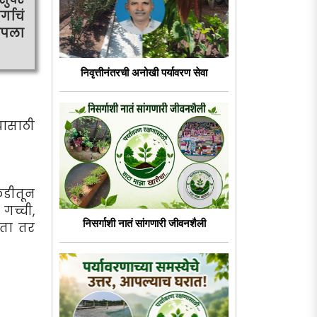
गाचं
आपला
निवृत्तीनंतरची अनोखी पर्यावरण सेवा
यासाठी
ंडीतून
च्ची,
निसर्गाशी नातं सांगणारी जीवनशैली
छता तर