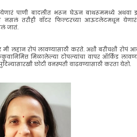
र येणारं पाणी बादलीत भरून घेऊन बाथरूममध्ये अथवा झ
 नसलं तरीही वॉटर फिल्टरच्या आऊटलेटमधून येणारं
ं जातं.
ापर मी लहान रोपं लावण्यासाठी करते. अशी बरीचशी रोपं आज
ुंकुवानिमित्त मिळालेल्या टोपल्यांचा वापर ऑर्किड लावण्
पुदिन्यासारखी छोटी वनस्पती वाढवण्यासाठी करता येतो.