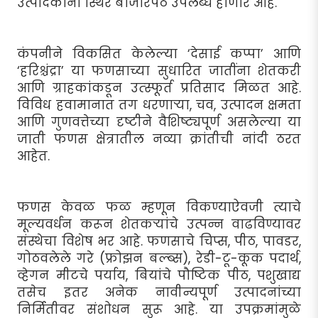
उत्पादकांना स्थिर बाजारपेठ उपलब्ध होणार आहे.
कंपनीने विकसित केलेल्या ‘देसाई कप्पा’ आणि
‘हरिश्चंद्रा’ या फणसाच्या सुधारित जातींना शेतकरी
आणि ग्राहकांकडून उत्स्फूर्त प्रतिसाद मिळत आहे.
विविध हवामानात तग धरणार्‍या, चव, उत्पादन क्षमता
आणि गुणवत्तेच्या दृष्टीने वैशिष्ट्यपूर्ण असलेल्या या
जाती फणस क्षेत्रातील नव्या क्रांतीची नांदी ठरत
आहेत.
फणस केवळ फळ म्हणून विकण्याऐवजी त्याचे
मूल्यवर्धन करून शेतकर्‍यांचे उत्पन्न वाढविण्यावर
संस्थेचा विशेष भर आहे. फणसाचे चिप्स, पीठ, पावडर,
गोठवलेले गरे (फ्रोझन बल्ब्स), रेडी-टू-कूक पदार्थ,
व्हेगन मीटचे पर्याय, बियांचे पौष्टिक पीठ, पशुखाद्य
तसेच इतर अनेक नावीन्यपूर्ण उत्पादनांच्या
निर्मितीवर संशोधन सुरू आहे. या उपक्रमांमुळे