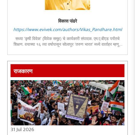
विकास पांढरे
https://www.evivek.com/authors/Vikas_Pandhare.html
सध्या 'कृषी विवेक' (विवेक समूह) चे कार्यकारी संपादक. एम.ए.बीएड पर्यंतचे
शिक्षण. वयाच्या १६ व्या वर्षापासून सोलापूर 'तरुण भारत' मध्ये वार्ताहर म्हणून
कामास प्रारंभ. पुढे दैनिक तरूण भारत, सुराज्य,पुढारी याठिकाणी वार्ताहर व
उपसंपादक म्हणून अनुभव. कृषी, समाज, साहित्य व वंचित समाजाविषयी
लिखाण.
राजकारण
31 Jul 2026