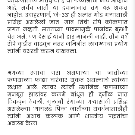
कोकणातील अतिवृष्टी हे या फळासाठी मोठे आव्हान
आहे. सर्वच जाती या हवामानात तग धरू शकत
नाहीत. उदाहरणार्थ, ‘जे-33’ ही अत्यंत गोड गर्‍यासाठी
प्रसिद्ध असलेली जात. मात्र तिची रोपे कोकणात
जगत नव्हती. सततच्या पावसामुळे पानांवर बुरशी
येत असे. पण देसाई यांनी हार मानली नाही. तीन वर्षे
रोपे कुंडीत वाढवून नंतर जमिनीत लावण्याचा प्रयोग
त्यांनी यशस्वी करून दाखवला.
भगव्या रंगाचा गरा असणार्‍या या जातीच्या
फणसाच्या फांद्या वारंवार सुकत असल्याचे त्यांच्या
लक्षात आले. त्यावर त्यांनी स्थानिक फणसाच्या
मजबूत झाडांवर कलमे बांधून ही दुर्मीळ जात
टिकवून ठेवली. गुलाबी रंगाच्या गर्‍यासाठी प्रसिद्ध
असलेल्या ‘थायलंड पिंक’ जातीच्या संवर्धनासाठीही
त्यांनी अशाच कल्पक आणि शास्त्रीय पद्धतींचा
अवलंब केला.