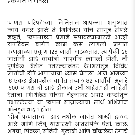
प्रकर्षाने जाणवली.
’फणस परिषदे’च्या निमित्ताने आपल्या आयुष्यात
काय बदल झाले ते मिथिलेश यांचे सांगून संपले
नव्हते, “फणसाच्या प्रेमाने झपाटल्यासारखे आम्ही
रात्रंदिवस बागेत काम करू लागलो. जगात
फणसाच्या एकूण 128 जाती आढळतात. त्यापैकी 25
जातींची झाडे बाबांनी यापूर्वीच लावली होती. मी
पूर्णवेळ शेतीत उतरल्यानंतर देशभरातून विविध
जातींची रोपे आणण्याचा ध्यास घेतला. आज आमच्या
18 एकर क्षेत्रावरील बागेत तब्बल 82 जातींची सुमारे
1500 फणसाची झाडे डौलाने उभी आहेत.“ ही माहिती
देताना मिथिलेश यांच्या चेहर्‍यावर अपार कष्टांतून
उभारलेल्या या फणस साम्राज्याचा सार्थ अभिमान
ओसंडून वाहत होता.
“दोन फणसाच्या झाडांमधील जागेत आम्ही हळद,
आले आणि लिंबू यांसारखी आंतरपिके घेतो. लाल,
भगवा, पिवळा, सोनेरी, गुलाबी आणि चॉकलेटी रंगाचे