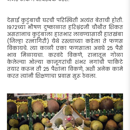
देसाई कुटुंबाची घरची परिस्थिती अत्यंत बेताची होती.
1972च्या भीषण दुष्काळात हरिश्चंद्रजी चौथीत शिकत
असतानाच कुटुंबाला हातभार लावण्यासाठी हातखंबा
(जिल्हा रत्नागिरी) येथे रस्त्याच्या कडेला ते फणस
विकायचे. त्या काळी एका फणसाला अवघे 25 पैसे
भाव मिळायचा. करवंदे विकणे, रानातून गोळा
केलेल्या ओल्या काजूगरांची शंभर नगांची पाकिटे
तयार करून ती 25 पैशांना विकणे, अशी अनेक कामे
करत त्यांनी शिक्षणाचा प्रवास सुरू ठेवला.