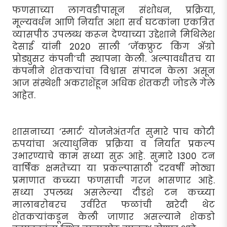
फणसाच्या लागवडीपासून संशोधन, प्रक्रिया,
मूल्यवर्धन आणि निर्यात अशा सर्व घटकांना एकत्रित
व्यासपीठ उपलब्ध करून देण्याच्या उद्देशाने मिथिलेश
देसाई यांनी 2020 साली ‘जॅकफ्रुट किंग अ‍ॅग्रो
प्रोड्युसर कंपनी’ची स्थापना केली. अल्पावधीतच या
कंपनीने शेतकर्‍यांचा विश्वास संपादन केला असून
आज संस्थेशी अकराशेंहून अधिक शेतकरी जोडले गेले
आहेत.
शासनाच्या ‘स्मार्ट’ योजनेअंतर्गत सुमारे पाच कोटी
रुपयांचा अत्याधुनिक प्रक्रिया व निर्यात प्रकल्प
उभारण्याचे काम सध्या सुरू आहे. सुमारे 1300 टन
वार्षिक क्षमतेच्या या प्रकल्पासाठी दरवर्षी मोठ्या
प्रमाणात कच्च्या फणसाची गरज भासणार आहे.
सध्या उपलब्ध असलेल्या दीडशे टन कच्च्या
मालाबरोबरच उर्वरित फळांची खरेदी थेट
शेतकर्‍यांकडून केली जाणार असल्याने शेकडो