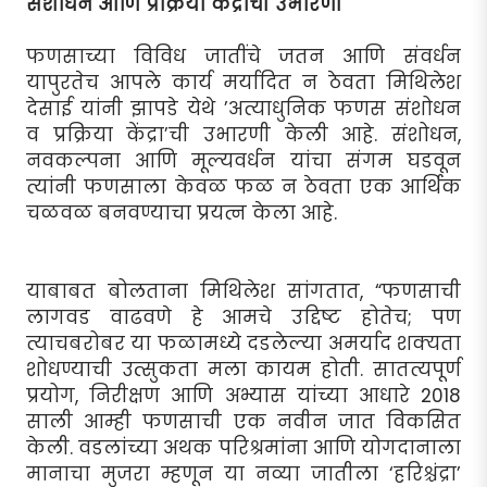
संशोधन आणि प्रक्रिया केंद्राची उभारणी
फणसाच्या विविध जातींचे जतन आणि संवर्धन
यापुरतेच आपले कार्य मर्यादित न ठेवता मिथिलेश
देसाई यांनी झापडे येथे ’अत्याधुनिक फणस संशोधन
व प्रक्रिया केंद्रा’ची उभारणी केली आहे. संशोधन,
नवकल्पना आणि मूल्यवर्धन यांचा संगम घडवून
त्यांनी फणसाला केवळ फळ न ठेवता एक आर्थिक
चळवळ बनवण्याचा प्रयत्न केला आहे.
याबाबत बोलताना मिथिलेश सांगतात, “फणसाची
लागवड वाढवणे हे आमचे उद्दिष्ट होतेच; पण
त्याचबरोबर या फळामध्ये दडलेल्या अमर्याद शक्यता
शोधण्याची उत्सुकता मला कायम होती. सातत्यपूर्ण
प्रयोग, निरीक्षण आणि अभ्यास यांच्या आधारे 2018
साली आम्ही फणसाची एक नवीन जात विकसित
केली. वडलांच्या अथक परिश्रमांना आणि योगदानाला
मानाचा मुजरा म्हणून या नव्या जातीला ‘हरिश्चंद्रा’