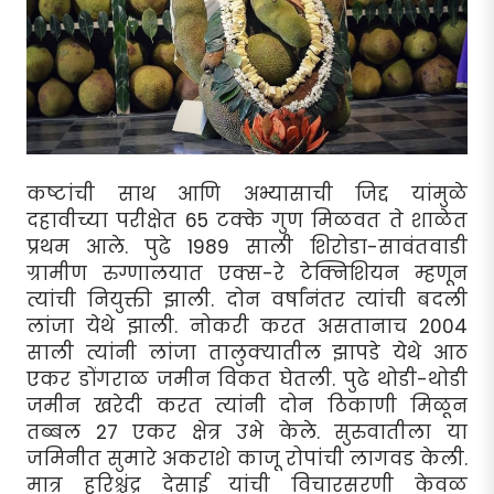
कष्टांची साथ आणि अभ्यासाची जिद्द यांमुळे
दहावीच्या परीक्षेत 65 टक्के गुण मिळवत ते शाळेत
प्रथम आले. पुढे 1989 साली शिरोडा-सावंतवाडी
ग्रामीण रुग्णालयात एक्स-रे टेक्निशियन म्हणून
त्यांची नियुक्ती झाली. दोन वर्षांनंतर त्यांची बदली
लांजा येथे झाली. नोकरी करत असतानाच 2004
साली त्यांनी लांजा तालुक्यातील झापडे येथे आठ
एकर डोंगराळ जमीन विकत घेतली. पुढे थोडी-थोडी
जमीन खरेदी करत त्यांनी दोन ठिकाणी मिळून
तब्बल 27 एकर क्षेत्र उभे केले. सुरुवातीला या
जमिनीत सुमारे अकराशे काजू रोपांची लागवड केली.
मात्र हरिश्चंद्र देसाई यांची विचारसरणी केवळ