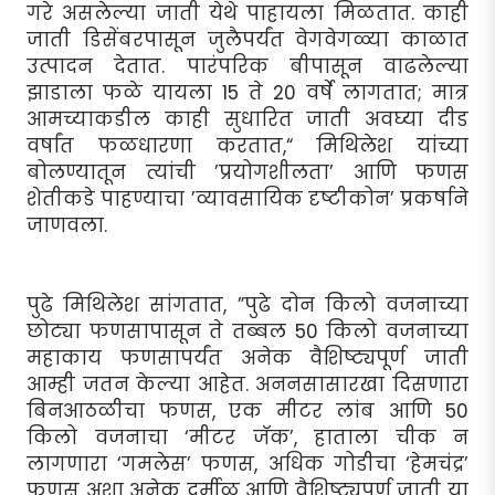
गरे असलेल्या जाती येथे पाहायला मिळतात. काही
जाती डिसेंबरपासून जुलैपर्यंत वेगवेगळ्या काळात
उत्पादन देतात. पारंपरिक बीपासून वाढलेल्या
झाडाला फळे यायला 15 ते 20 वर्षे लागतात; मात्र
आमच्याकडील काही सुधारित जाती अवघ्या दीड
वर्षांत फळधारणा करतात,“ मिथिलेश यांच्या
बोलण्यातून त्यांची ’प्रयोगशीलता’ आणि फणस
शेतीकडे पाहण्याचा ’व्यावसायिक दृष्टीकोन’ प्रकर्षाने
जाणवला.
पुढे मिथिलेश सांगतात, ”पुढे दोन किलो वजनाच्या
छोट्या फणसापासून ते तब्बल 50 किलो वजनाच्या
महाकाय फणसापर्यंत अनेक वैशिष्ट्यपूर्ण जाती
आम्ही जतन केल्या आहेत. अननसासारखा दिसणारा
बिनआठळीचा फणस, एक मीटर लांब आणि 50
किलो वजनाचा ‘मीटर जॅक’, हाताला चीक न
लागणारा ‘गमलेस’ फणस, अधिक गोडीचा ‘हेमचंद्र’
फणस अशा अनेक दुर्मीळ आणि वैशिष्ट्यपूर्ण जाती या