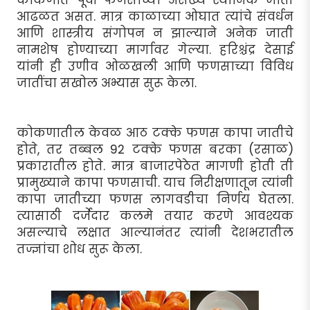
कोकणात पूर्वी फणसाच्या असंख्य स्थानिक जाती
आढळत असत. मात्र काळाच्या ओघात त्यांचे संवर्धन
आणि शास्त्रीय संगोपन न झाल्याने अनेक जाती
नामशेष होण्याच्या मार्गावर गेल्या. हरिश्चंद्र देसाई
यांनी ही उणीव ओळखली आणि फणसाच्या विविध
जातींचा सखोल अभ्यास सुरू केला.
कोकणातील केवळ आठ टक्के फणस कापा जातीचे
होते, तर तब्बल 92 टक्के फणस बरका (रसाळ)
प्रकारातील होते. मात्र बाजारपेठेत मागणी होती ती
प्रामुख्याने कापा फणसाची. याच निरीक्षणातून त्यांनी
कापा जातीच्या फणस लागवडीचा निर्णय घेतला.
त्यासाठी दर्जेदार कलमे तयार करणे आवश्यक
असल्याचे लक्षात आल्यानंतर त्यांनी देशभरातील
तज्ज्ञांचा शोध सुरू केला.