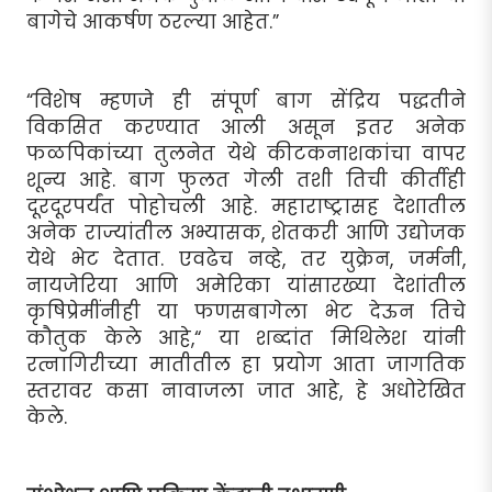
बागेचे आकर्षण ठरल्या आहेत.”
“विशेष म्हणजे ही संपूर्ण बाग सेंद्रिय पद्धतीने
विकसित करण्यात आली असून इतर अनेक
फळपिकांच्या तुलनेत येथे कीटकनाशकांचा वापर
शून्य आहे. बाग फुलत गेली तशी तिची कीर्तीही
दूरदूरपर्यंत पोहोचली आहे. महाराष्ट्रासह देशातील
अनेक राज्यांतील अभ्यासक, शेतकरी आणि उद्योजक
येथे भेट देतात. एवढेच नव्हे, तर युक्रेन, जर्मनी,
नायजेरिया आणि अमेरिका यांसारख्या देशांतील
कृषिप्रेमींनीही या फणसबागेला भेट देऊन तिचे
कौतुक केले आहे,“ या शब्दांत मिथिलेश यांनी
रत्नागिरीच्या मातीतील हा प्रयोग आता जागतिक
स्तरावर कसा नावाजला जात आहे, हे अधोरेखित
केले.