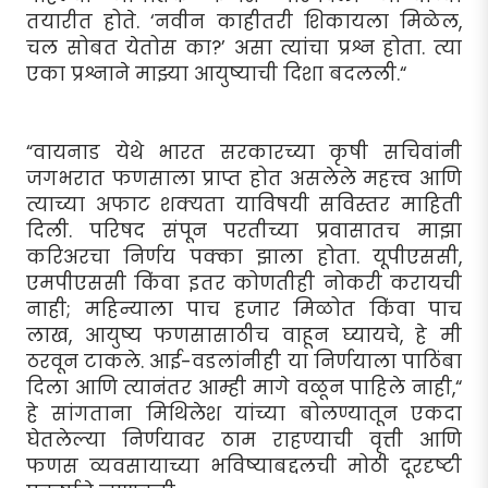
तयारीत होते. ‘नवीन काहीतरी शिकायला मिळेल,
चल सोबत येतोस का?’ असा त्यांचा प्रश्न होता. त्या
एका प्रश्नाने माझ्या आयुष्याची दिशा बदलली.“
“वायनाड येथे भारत सरकारच्या कृषी सचिवांनी
जगभरात फणसाला प्राप्त होत असलेले महत्त्व आणि
त्याच्या अफाट शक्यता याविषयी सविस्तर माहिती
दिली. परिषद संपून परतीच्या प्रवासातच माझा
करिअरचा निर्णय पक्का झाला होता. यूपीएससी,
एमपीएससी किंवा इतर कोणतीही नोकरी करायची
नाही; महिन्याला पाच हजार मिळोत किंवा पाच
लाख, आयुष्य फणसासाठीच वाहून घ्यायचे, हे मी
ठरवून टाकले. आई-वडलांनीही या निर्णयाला पाठिंबा
दिला आणि त्यानंतर आम्ही मागे वळून पाहिले नाही,“
हे सांगताना मिथिलेश यांच्या बोलण्यातून एकदा
घेतलेल्या निर्णयावर ठाम राहण्याची वृत्ती आणि
फणस व्यवसायाच्या भविष्याबद्दलची मोठी दूरदृष्टी