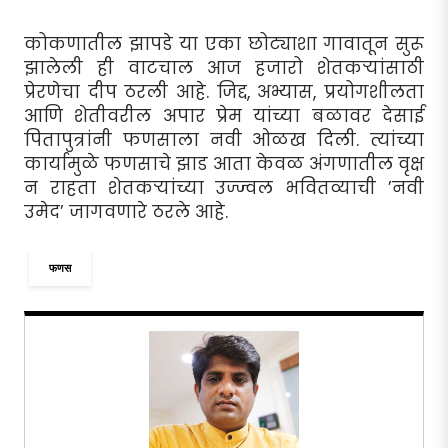
कोकणातील झापडे या एका छोट्याशा गावातून सुरू
झालेली ही वाटचाल आज हजारो शेतकर्‍यांसाठी
प्रेरणेचा दीप ठरली आहे. जिद्द, अभ्यास, प्रयोगशीलता
आणि शेतीवरील अपार प्रेम यांच्या बळावर देसाई
पितापुत्रांनी फणसाला नवी ओळख दिली. त्यांच्या
कार्यामुळे फणसाचे झाड आता केवळ अंगणातील वृक्ष
न राहता शेतकर्‍यांच्या उज्ज्वल भवितव्याची ’नवी
उमेद’ जागवणारे ठरले आहे.
फणस