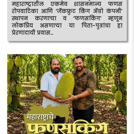
महाराष्ट्रातील एकमेव शासनमान्य फणस
रोपवाटिका आणि ‘जॅकफ्रुट किंग अ‍ॅग्रो कंपनी’
स्थापन करणार्‍या व ‘फणसकिंग’ म्हणून
लोकप्रिय असणार्‍या या पिता-पुत्रांचा हा
प्रेरणादायी प्रवास...