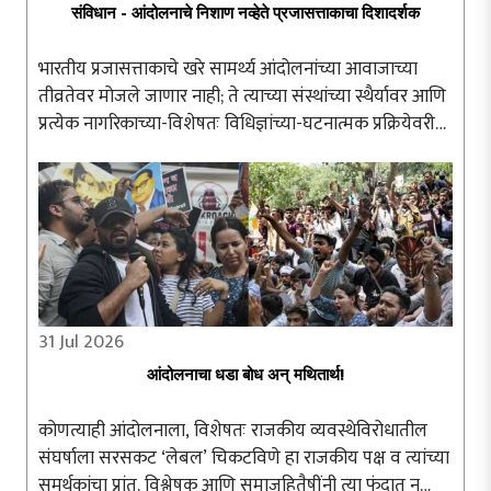
संविधान - आंदोलनाचे निशाण नव्हेते प्रजासत्ताकाचा दिशादर्शक
भारतीय प्रजासत्ताकाचे खरे सामर्थ्य आंदोलनांच्या आवाजाच्या
तीव्रतेवर मोजले जाणार नाही; ते त्याच्या संस्थांच्या स्थैर्यावर आणि
प्रत्येक नागरिकाच्या-विशेषतः विधिज्ञांच्या-घटनात्मक प्रक्रियेवरील
अढळ विश्वासावर अवलंबून असेल. संविधान हे संतापाच्या क्षणी ..
31 Jul 2026
आंदोलनाचा धडा बोध अन् मथितार्थ!
कोणत्याही आंदोलनाला, विशेषतः राजकीय व्यवस्थेविरोधातील
संघर्षाला सरसकट ‘लेबल’ चिकटविणे हा राजकीय पक्ष व त्यांच्या
समर्थकांचा प्रांत. विश्लेषक आणि समाजहितैषींनी त्या फंदात न