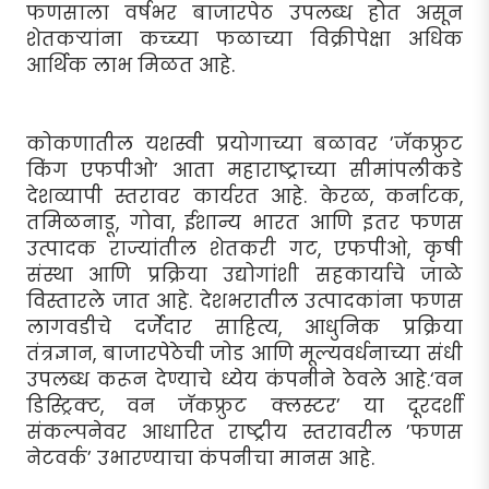
फणसाला वर्षभर बाजारपेठ उपलब्ध होत असून
शेतकर्‍यांना कच्च्या फळाच्या विक्रीपेक्षा अधिक
आर्थिक लाभ मिळत आहे.
कोकणातील यशस्वी प्रयोगाच्या बळावर ’जॅकफ्रुट
किंग एफपीओ’ आता महाराष्ट्राच्या सीमांपलीकडे
देशव्यापी स्तरावर कार्यरत आहे. केरळ, कर्नाटक,
तमिळनाडू, गोवा, ईशान्य भारत आणि इतर फणस
उत्पादक राज्यांतील शेतकरी गट, एफपीओ, कृषी
संस्था आणि प्रक्रिया उद्योगांशी सहकार्याचे जाळे
विस्तारले जात आहे. देशभरातील उत्पादकांना फणस
लागवडीचे दर्जेदार साहित्य, आधुनिक प्रक्रिया
तंत्रज्ञान, बाजारपेठेची जोड आणि मूल्यवर्धनाच्या संधी
उपलब्ध करून देण्याचे ध्येय कंपनीने ठेवले आहे.‘वन
डिस्ट्रिक्ट, वन जॅकफ्रुट क्लस्टर’ या दूरदर्शी
संकल्पनेवर आधारित राष्ट्रीय स्तरावरील ’फणस
नेटवर्क’ उभारण्याचा कंपनीचा मानस आहे.