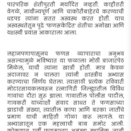
पारंपरिक शेतीपुरती मर्यादित नव्हती. काहीतरी
वेगळे, नावीन्यपूर्ण आणि चाकोरीबाहेरचे करण्याची
धडपड त्यांना सतत अस्वस्थ करत होती. याच
अस्वस्थतेतून पुढे ’फणसकेंद्रित’ शेतीचा अनोखा आणि
यशस्वी प्रवास आकाराला आला.
लहानपणापासूनच फणस व्यापाराचा अनुभव
असल्यामुळे भविष्यात या फळाला मोठी बाजारपेठ
मिळेल, याची त्यांना खात्री होती. मात्र केवळ
अंदाजावर न चालता त्यांनी शास्त्रीय अभ्यास
करण्याचा निर्णय घेतला. त्यासाठी प्रत्येक रविवारी
मोटारसायकलवरून रत्नागिरी जिल्ह्यातील विविध
गावांचा दौरा सुरू झाला. गावातील पोलीस पाटील,
गावकरी यांच्याशी संवाद साधत ते फणसाच्या
झाडांची संख्या, त्यातील कापा आणि बरका जातींचे
प्रमाण याची माहिती गोळा करू लागले. या
अभ्यासातून एक महत्त्वाची बाब समोर आली.