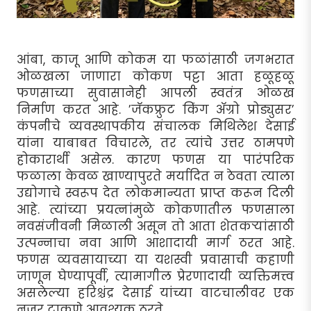
आंबा, काजू आणि कोकम या फळांसाठी जगभरात
ओळखला जाणारा कोकण पट्टा आता हळूहळू
फणसाच्या सुवासानेही आपली स्वतंत्र ओळख
निर्माण करत आहे. ’जॅकफ्रुट किंग अ‍ॅग्रो प्रोड्युसर’
कंपनीचे व्यवस्थापकीय संचालक मिथिलेश देसाई
यांना याबाबत विचारले, तर त्यांचे उत्तर ठामपणे
होकारार्थी असेल. कारण फणस या पारंपरिक
फळाला केवळ खाण्यापुरते मर्यादित न ठेवता त्याला
उद्योगाचे स्वरूप देत लोकमान्यता प्राप्त करून दिली
आहे. त्यांच्या प्रयत्नांमुळे कोकणातील फणसाला
नवसंजीवनी मिळाली असून तो आता शेतकर्‍यांसाठी
उत्पन्नाचा नवा आणि आशादायी मार्ग ठरत आहे.
फणस व्यवसायाच्या या यशस्वी प्रवासाची कहाणी
जाणून घेण्यापूर्वी, त्यामागील प्रेरणादायी व्यक्तिमत्त्व
असलेल्या हरिश्चंद्र देसाई यांच्या वाटचालीवर एक
नजर टाकणे आवश्यक ठरते.