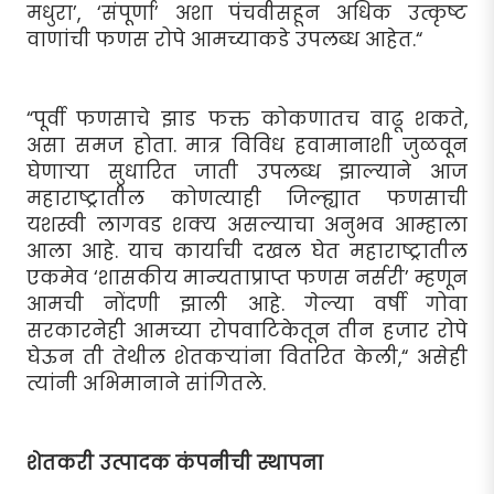
मधुरा’, ‘संपूर्णा’ अशा पंचवीसहून अधिक उत्कृष्ट
वाणांची फणस रोपे आमच्याकडे उपलब्ध आहेत.“
“पूर्वी फणसाचे झाड फक्त कोकणातच वाढू शकते,
असा समज होता. मात्र विविध हवामानाशी जुळवून
घेणार्‍या सुधारित जाती उपलब्ध झाल्याने आज
महाराष्ट्रातील कोणत्याही जिल्ह्यात फणसाची
यशस्वी लागवड शक्य असल्याचा अनुभव आम्हाला
आला आहे. याच कार्याची दखल घेत महाराष्ट्रातील
एकमेव ‘शासकीय मान्यताप्राप्त फणस नर्सरी’ म्हणून
आमची नोंदणी झाली आहे. गेल्या वर्षी गोवा
सरकारनेही आमच्या रोपवाटिकेतून तीन हजार रोपे
घेऊन ती तेथील शेतकर्‍यांना वितरित केली,“ असेही
त्यांनी अभिमानाने सांगितले.
शेतकरी उत्पादक कंपनीची स्थापना