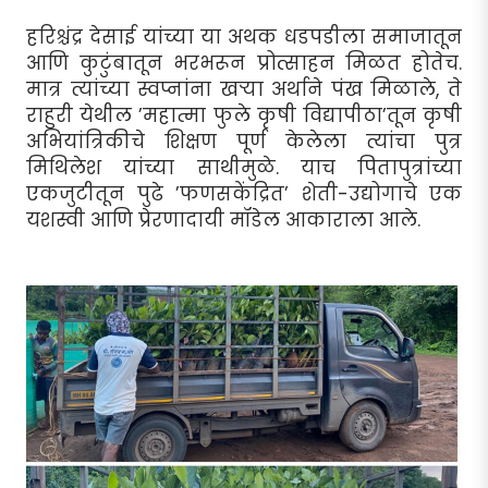
हरिश्चंद्र देसाई यांच्या या अथक धडपडीला समाजातून
आणि कुटुंबातून भरभरून प्रोत्साहन मिळत होतेच.
मात्र त्यांच्या स्वप्नांना खर्‍या अर्थाने पंख मिळाले, ते
राहुरी येथील ’महात्मा फुले कृषी विद्यापीठा’तून कृषी
अभियांत्रिकीचे शिक्षण पूर्ण केलेला त्यांचा पुत्र
मिथिलेश यांच्या साथीमुळे. याच पितापुत्रांच्या
एकजुटीतून पुढे ’फणसकेंद्रित’ शेती-उद्योगाचे एक
यशस्वी आणि प्रेरणादायी मॉडेल आकाराला आले.