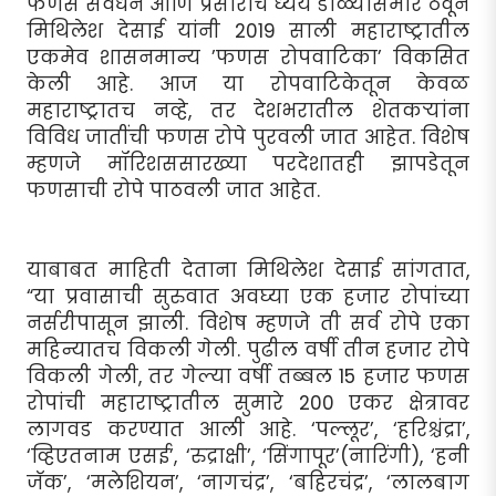
फणस संवर्धन आणि प्रसाराचे ध्येय डोळ्यांसमोर ठेवून
मिथिलेश देसाई यांनी 2019 साली महाराष्ट्रातील
एकमेव शासनमान्य ’फणस रोपवाटिका’ विकसित
केली आहे. आज या रोपवाटिकेतून केवळ
महाराष्ट्रातच नव्हे, तर देशभरातील शेतकर्‍यांना
विविध जातींची फणस रोपे पुरवली जात आहेत. विशेष
म्हणजे मॉरिशससारख्या परदेशातही झापडेतून
फणसाची रोपे पाठवली जात आहेत.
याबाबत माहिती देताना मिथिलेश देसाई सांगतात,
“या प्रवासाची सुरुवात अवघ्या एक हजार रोपांच्या
नर्सरीपासून झाली. विशेष म्हणजे ती सर्व रोपे एका
महिन्यातच विकली गेली. पुढील वर्षी तीन हजार रोपे
विकली गेली, तर गेल्या वर्षी तब्बल 15 हजार फणस
रोपांची महाराष्ट्रातील सुमारे 200 एकर क्षेत्रावर
लागवड करण्यात आली आहे. ‘पल्लूर’, ‘हरिश्चंद्रा’,
‘व्हिएतनाम एसई’, ‘रुद्राक्षी’, ‘सिंगापूर’(नारिंगी), ‘हनी
जॅक’, ‘मलेशियन’, ‘नागचंद्र’, ‘बहिरचंद्र’, ‘लालबाग