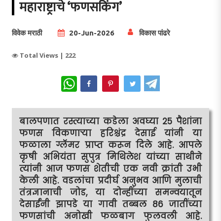
महाराष्ट्राचे ‘फणसकिंग’
विवेक मराठी
20-Jun-2026
विकास पांढरे
Total Views |
222
WhatsApp
बालपणात रस्त्याच्या कडेला अवघ्या 25 पैशांना
फणस विकणार्‍या हरिश्चंद्र देसाई यांनी या
फळाला ग्लॅमर प्राप्त करून दिले आहे. आपले
कृषी अभियंता सुपुत्र मिथिलेश यांच्या साथीने
त्यांनी आज फणस शेतीची एक नवी क्रांती उभी
केली आहे. वडलांचा प्रदीर्घ अनुभव आणि मुलाची
तंत्रज्ञानाची जोड, या दोन्हींच्या समन्वयातून
देसाईंनी झापडे या गावी तब्बल 86 जातींच्या
फणसांची अनोखी फळबाग फुलवली आहे.