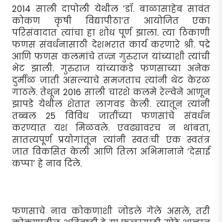
2014 साली दापोली येथील ’डॉ. बाळासाहेब सावंत
कोकण कृषी विद्यापीठा’त आयोजित एका
परिसंवादात त्यांचा हा शोध पूर्ण झाला. त्या ठिकाणी
फणस संवर्धनासाठी देशभरात कार्य करणारे श्री. पद्रे
आणि फणस कलमांचे तज्ज्ञ गुरुराज यांच्याशी त्यांची
भेट झाली. गुरुराज यांच्याकडे फणसाच्या अनेक
दुर्मीळ जाती असल्याचे समजताच त्यांनी थेट केरळ
गाठले. तेथून 2016 साली चारशे कलमे रेल्वेने आणून
झापडे येथील शेतात लागवड केली. त्यातून त्यांनी
तब्बल 25 विविध जातींच्या फणसांचे संवर्धन
करण्यात यश मिळवले. एवढ्यावरच न थांबता,
सातत्यपूर्ण प्रयोगांतून त्यांनी स्वतःची एक स्वतंत्र
जात विकसित केली आणि तिला अभिमानाने ‘देसाई
कप्पा’ हे नाव दिले.
फणसाचे नाव कोकणाशी जोडले गेले असले, तरी