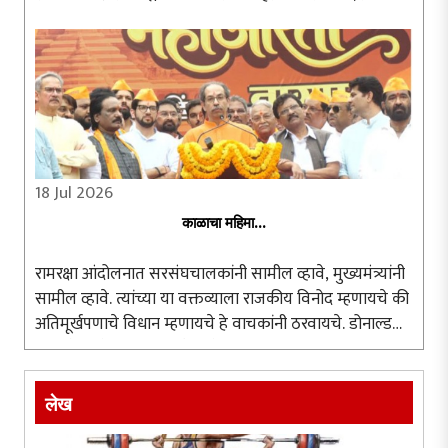
पडता आंदोलनाचा अन्वयार्थ प्रामाणिकपणे शोधणे श्रेयस्कर ठरते.
दिल्लीतील जंतरमंतरवर ..
18 Jul 2026
काळाचा महिमा...
रामरक्षा आंदोलनात सरसंघचालकांनी सामील व्हावे, मुख्यमंत्र्यांनी
सामील व्हावे. त्यांच्या या वक्तव्याला राजकीय विनोद म्हणायचे की
अतिमूर्खपणाचे विधान म्हणायचे हे वाचकांनी ठरवायचे. डोनाल्ड
ट्रम्प, ब्रिटनचे पंतप्रधान, रशियाचे पुतीन यांना आंदोलनात सहभागी
..
लेख