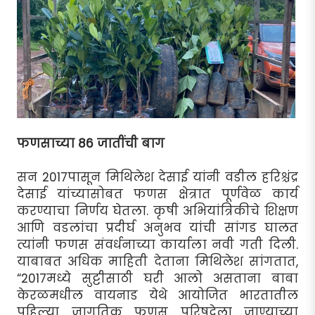
फणसाच्या 86 जातींची बाग
सन 2017पासून मिथिलेश देसाई यांनी वडील हरिश्चंद्र
देसाई यांच्यासोबत फणस क्षेत्रात पूर्णवेळ कार्य
करण्याचा निर्णय घेतला. कृषी अभियांत्रिकीचे शिक्षण
आणि वडलांचा प्रदीर्घ अनुभव यांची सांगड घालत
त्यांनी फणस संवर्धनाच्या कार्याला नवी गती दिली.
याबाबत अधिक माहिती देताना मिथिलेश सांगतात,
“2017मध्ये सुट्टीसाठी घरी आलो असताना बाबा
केरळमधील वायनाड येथे आयोजित भारतातील
पहिल्या जागतिक फणस परिषदेला जाण्याच्या