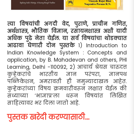
त्या विषयांची अगदी वेद, पुराणे, प्राचीन गणित,
अर्थशास्त्र, भौतिक विज्ञान, रसायनशास्त्र अशी यादी
अधिक पुढे नेता येईल. या सर्व विषयांचा थोडक्यात
आढावा घेणारी दोन पुस्तके
1) Introduction to
Indian Knowledge System : Concepts and
application, by B. Mahadevan and others, PHI
Learning, Delhi -110092, 2) आचार्य श्रेयस चारुदत्त
कुर्‍हेकरांचे भारतीय ज्ञान परंपरा, ज्ञानपथ
पब्लिकेशन, अमरावती ही नमुन्यादाखल आहेत.
कुर्‍हेकरांच्या विषय क्रमवारीवरून लक्षात येईल की
सध्याच्या ‘भाज्ञाप्र’ला धरून विषयांत लिखित
साहित्यावर भर दिला जातो आहे.
पुस्तक खरेदी करण्यासाठी...