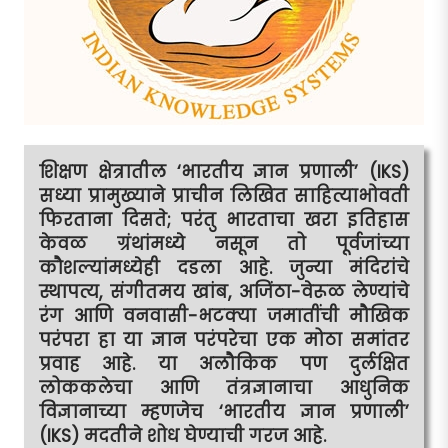
शिक्षण क्षेत्रातील ‘भारतीय ज्ञान प्रणाली’ (IKS)
सध्या प्रामुख्याने प्राचीन लिखित साहित्याभोवती
फिरताना दिसते; परंतु भारताचा खरा इतिहास
केवळ ग्रंथांमध्ये नसून तो पूर्वजांच्या
कौशल्यांमध्येही दडला आहे. जुन्या मंदिरांचे
स्थापत्य, संगीतमय खांब, अजिंठा-वेरूळ लेण्यांचे
रंग आणि वनवासी-भटक्या जमातींची मौखिक
परंपरा हा या ज्ञान परंपरेचा एक मोठा समांतर
प्रवाह आहे. या अलौकिक पण दुर्लक्षित
लोककलेचा आणि तंत्रज्ञानाचा आधुनिक
विज्ञानाच्या म्हणजेच ‘भारतीय ज्ञान प्रणाली’
(IKS) मदतीने शोध घेण्याची गरज आहे.