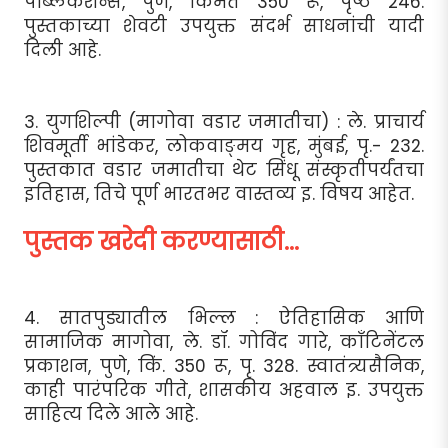
पब्लिकेशन्स, पुणे, किंमत 350 रू, पृष्ठे 246.
पुस्तकाच्या शेवटी उपयुक्त संदर्भ साधनांची यादी
दिली आहे.
3. युगशिल्पी (मागोवा वडार जमातीचा) : ले. प्राचार्य
शिवमूर्ती भांडेकर, लोकवाङ्मय गृह, मुंबई, पृ.- 232.
पुस्तकात वडार जमातीचा थेट सिंधू संस्कृतीपर्यंतचा
इतिहास, तिचे पूर्ण भारतभर वास्तव्य इ. विषय आहेत.
पुस्तक खरेदी करण्यासाठी...
4. सातपुड्यातील भिल्ल : ऐतिहासिक आणि
सामाजिक मागोवा, ले. डॉ. गोविंद गारे, काँटिनेंटल
प्रकाशन, पुणे, किं. 350 रू, पृ. 328. स्वातंत्र्यसैनिक,
काही पारंपरिक गीते, शासकीय अहवाल इ. उपयुक्त
साहित्य दिले आले आहे.