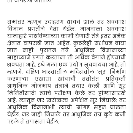
ती वापरली जातील.
समांतर म्हणून उदाहरण द्यायचे झाले तर अवकाश
विज्ञान प्रगतीचे देता येईल. मानवाला अवकाश
यानाद्वारे पाठविण्याच्या कामी येणारी तंत्रे इतर अनेक
क्षेत्रात वापरली जात आहेत. कुठलेही संशोधन वाया
जात नाही. पुरातन तंत्रे आधुनिक विज्ञानाच्या
साहाय्याने प्रगत करताना ती अधिक वेगाने होण्याची
शक्यता आहे. इथे मला एक प्रयोग सुचवायचा आहे. तो
म्हणजे, दक्षिण भारतातील मंदिरातील ’सूर’ निर्माण
करणार्‍या एखाद्या खांबाची तंतोतंत प्रतिकृती
आधुनिक मोजमाप तंत्राने तयार केली आणि सूर
निर्मितीसाठी त्याचे परीक्षण केले तर होण्यासारखे
आहे. त्यातून जर खरोखरच अपेक्षित सूर निघाले; तर
आधुनिक विज्ञानाशी त्याची सांगड सहज घालता
येईल, जर नाही निघाले तर आधुनिक तंत्र कुठे कमी
पडले ते तपासता येईल.