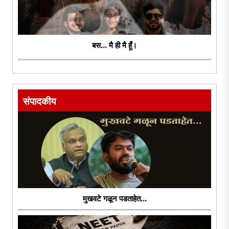
बस... मै ही मै हूँ।
संपादकीय
मुखवटे गळून पडताहेत...