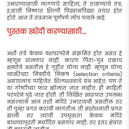
उभारण्यासाठी लागणारे साहित्य, ते तासण्याचे तंत्र,
इ.साठी निष्णात शिल्पी पिढ्यानपिढ्या तयार होत
होते. आज ते तंत्रज्ञान पूर्णपणे लोप पावले आहे.
पुस्तक खरेदी करण्यासाठी...
अशी तंत्रे केवळ वंशपरंपरेने संक्रमित होत असत हे
म्हणून चालणार नाही. कारण पिता-पुत्र एकाच
क्षमतेचे असतील हे गृहीत योग्य नाही. म्हणून योग्य
व्यक्तीच्या निवडीचे निकष (selection criteria)
असायलाच पाहिजेत. शिल्पशस्त्राचे ग्रंथ आहेत; पण ते
या गोष्टींच्या फार खोलात जात नाहीत. ही माहिती
परंपरेने पुढे जात होती. ती लिखित स्वरूपात उपलब्ध
नसल्याने आज तशी मंदिरे उभारायची असतील तर
ती पुन्हा प्रगत करावी लागतील. ती संशोधनांती प्रगत
झाली तर त्यांची उपयुक्तता केवळ मंदिरे
बांधण्यापुरती मर्यादित असणार नाही; तर इतर क्षेत्रांत