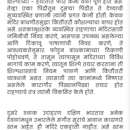
शिल्पीच्या - हयातीत फार कमी वेळा पूर्ण होत असे.
तेव्हा एका पिढीतून दुसर्‍या पिढीत ते देण्याची
सुव्यवस्थित प्रणाली त्यांनी प्रगत केली होती. केवळ
मंदिर बांधणीतसुद्धा कितीतरी कौशल्यांचा वापर होत
असे. शतकानुशतके व्यवस्थित राहणार्‍या मंदिरांसाठी
जमिनीची निवड करणे, आसपास उपलब्ध असलेल्या
आणि टिकावू पाषाणांची निवड करणे, ते
आवश्यकतेनुसार फोडून बांधकामाच्या ठिकाणी
पोहोचवणे, ते तासून त्यांपासून मंदिरांच्या विविध
भागांचे काम करणे, त्यातून शिल्पे तयार करताना ती
शिल्पशास्त्राचे नियम पाळणे आणि कितीतरी
व्यवधाने असत. त्यासाठी त्या कामांमध्ये निष्णात
असलेले कारागीर पिढ्यानपिढ्या तयार होत
राहण्याचे तंत्र त्यांनी विकसित केले होते.
दुसरे ठळक उदाहरण दक्षिण भारतात अनेक
देवळांमधून उभारलेले संगीत सुरांचे आवाज काढणारे
स्तंभ आहेत. ही मंदिरे एकहाती नाहीत. असे स्तंभ