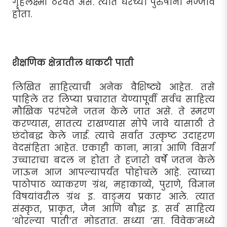
गृहलक्ष्मी ठरवत असे. त्यात घरच्या पुरुषांना मज्जाव
होता.
शैक्षणिक क्षेत्रातील धाकटी पाती
लिखित साहित्याची अनेक वैशिष्ट्ये आहेत. तसे
पाहिले तर लिप्या प्रचारात येण्यापूर्वी सर्वच साहित्य
मौखिक परंपरेने जतन केले जात असे. ते स्मरण
करण्यास, सातत्य राखण्यास सोपे जावे यासाठी ते
छंदोबद्ध केले जाई. त्याचे सर्वात उत्कृष्ट उदाहरण
वेदसंहिता आहेत. एकाही काना, मात्रा आणि विसर्ग
उच्चाराचा बदल न होता ते हजारो वर्षे जतन केले
जाऊन आज आपल्यापर्यंत पोहोचले आहे. त्याच्या
पाठोपाठ व्याकरण ग्रंथ, महाकाव्ये, पुराणे, विज्ञान
विषयांवरील ग्रंथ इ. वाङ्मय प्रकार आले. त्यात
संस्कृत, प्राकृत, जैन आणि बौद्ध इ. सर्व साहित्य
’थोरल्या पाती’त मोडतात. सध्या ’सा. विवेक’मध्ये