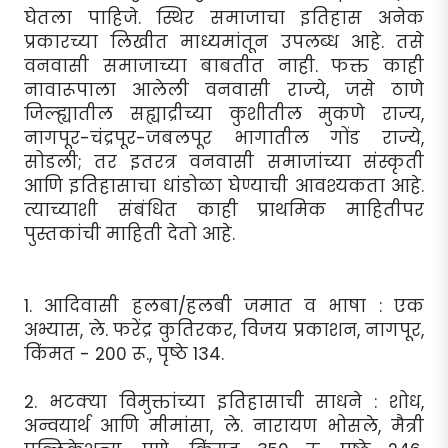
घेतला पाहिजे. स्थिर समाजाचा इतिहास अनेक
प्रकारच्या लिखीत माध्यमांतून उपलब्ध आहे. तसे
वनवासी समाजाच्या बाबतीत नाही. फक्त काही
नावारूपाला आलेली वनवासी राज्ये, जसे ठाणे
जिल्ह्यातील सह्याद्रीच्या कुशीतील मुकणे राज्य,
नागपूर-चंद्रपूर-जबलपूर भागातील गोंड राज्ये,
सोडली; तर इतरत्र वनवासी समाजांच्या संस्कृती
आणि इतिहासाचा धांडोळा घेण्याची आवश्यकता आहे.
त्याच्याशी संबंधित काही प्राथमिक माहितीपर
पुस्तकांची माहिती देतो आहे.
1. आदिवासी हलबा/हलबी जमात व भाषा : एक
अभ्यास, ले. फरेंद्र कुतिरकर, विजय प्रकाशन, नागपूर,
किंमत - 200 रू., पृष्ठे 134.
2. भटक्या विमुक्तांच्या इतिहासाची साधने : शोध,
अन्वयार्थ आणि मीमांसा, ले. नारायण भोसले, मैत्री