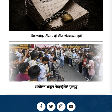
शिक्षणक्षेत्रातील - ही कीड संपवायला हवी
आंदोलनाआडून पेट(व)लेले गृहयुद्ध