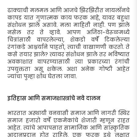
ढाक्याची मलमल आणि आजचे झिरझिरीत नायलॉनचे
कापड यात गुणात्मक काय फरक आहे, यावर बहुधा
संशोधन झाले असावे. मला माहिती नाही. पण झाले
नसेल तर ते व्हावे. आपण अजिंठा-वेरूळमध्ये
चित्रांसाठी वापरलेल्या, शेकडो वर्षे टिकलेल्या
रंगांकडे आश्चर्याने पाहतो, त्याची वाखाणणी करतो. ते
कसे तयार झाले? त्यावर संशोधन झाले तर भविष्यात
अवकाशात वापरण्यासाठी त्या प्रकारच्या रंगांची
उपयुक्तता असू शकेल. अशा अनेक गोष्टी आहेत
ज्यांचा पुन्हा शोध घेतला जावा.
इतिहास आणि समाजशास्त्रांचे नवे दालन
भारतात अस्थायी वनवासी समाज आणि नागरी स्थिर
समाज हजारो वर्षे एकमेकांचे शेजारी म्हणून राहत
आहेत. त्यांचे आपापसात सामाजिक आणि सांस्कृतिक
आदानप्रदान होत राहिले. एक फरक इथे लक्षात