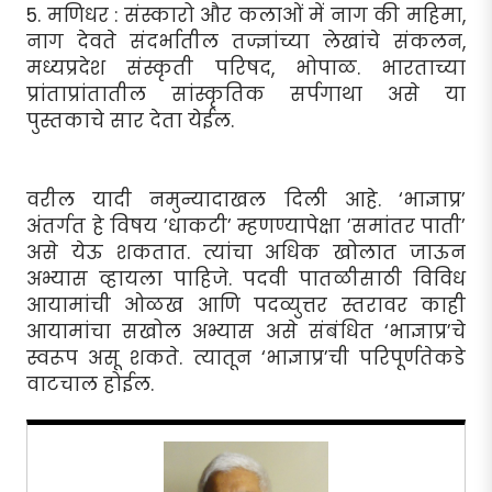
5. मणिधर : संस्कारो और कलाओं में नाग की महिमा,
नाग देवते संदर्भातील तज्ज्ञांच्या लेखांचे संकलन,
मध्यप्रदेश संस्कृती परिषद, भोपाळ. भारताच्या
प्रांताप्रांतातील सांस्कृतिक सर्पगाथा असे या
पुस्तकाचे सार देता येईल.
वरील यादी नमुन्यादाखल दिली आहे. ‘भाज्ञाप्र’
अंतर्गत हे विषय ’धाकटी’ म्हणण्यापेक्षा ’समांतर पाती’
असे येऊ शकतात. त्यांचा अधिक खोलात जाऊन
अभ्यास व्हायला पाहिजे. पदवी पातळीसाठी विविध
आयामांची ओळख आणि पदव्युत्तर स्तरावर काही
आयामांचा सखोल अभ्यास असे संबंधित ‘भाज्ञाप्र’चे
स्वरूप असू शकते. त्यातून ‘भाज्ञाप्र’ची परिपूर्णतेकडे
वाटचाल होईल.