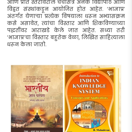
आणि प्रांत स्तरांवरील चर्चासत्रे अनेक विद्यापीठे आणि
विद्वत संस्थांकडून आयोजित होत आहेत. ‘भाज्ञाप्र’
अंतर्गत येणार्‍या प्रत्येक विषयाला धरून अभ्यासक्रम
कसे असावेत, त्यांचा विस्तार आणि शिकविण्याच्या
पद्धतींवर आराखडे केले जात आहेत. सध्या तरी
‘भाज्ञाप्र’चा विस्तार बहुतेक वेळा, लिखित साहित्याला
धरून केला जातो.