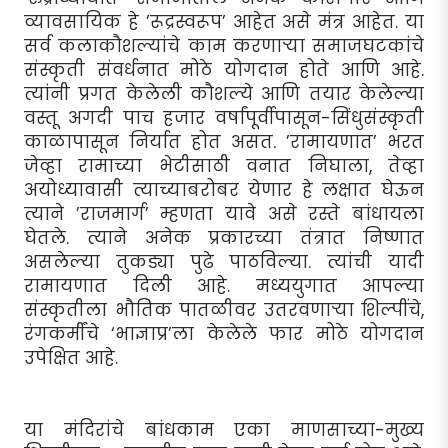
व्यावसायिक हे ’रूद्रस्वरूप’ आहेत असे मंत्र आहेत. या
सर्व कलाकौशल्यांचे काम करणार्‍या समाजघटकांचे
संस्कृती संवर्धनात मोठे योगदान होते आणि आहे.
त्यांनी प्रगत केलेली कौशल्ये आणि तयार केलेल्या
वस्तू अगदी पाच हजार वर्षांपूर्वीपासून-सिंधुसंस्कृती
काळापासून निर्यात होत असत. ’रामायणात’ भरत
जेव्हा रामाच्या भेटीसाठी वनात निघाला, तेव्हा
अयोध्यावासी त्याच्याबरोबर येणार हे लक्षात घेऊन
त्याने ’राजमार्ग’ म्हणता यावे असे रस्ते बांधायला
घेतले. त्याने अनेक प्रकारच्या तंत्रात निष्णात
असलेल्या तुकड्या पुढे पाठविल्या. त्यांची यादी
रामायणात दिली आहे. मध्ययुगात आपल्या
संस्कृतीला भौतिक पातळीवर उतरवणार्‍या शिल्पींचे,
रंगकर्मींचे ‘भाज्ञाप्र’ला केलेले फार मोठे योगदान
उपेक्षित आहे.
या मंदिरांचे बांधकाम एका माणसाच्या-मुख्य