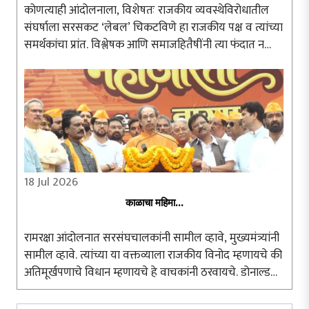
कोणत्याही आंदोलनाला, विशेषतः राजकीय व्यवस्थेविरोधातील
संघर्षाला सरसकट ‘लेबल’ चिकटविणे हा राजकीय पक्ष व त्यांच्या
समर्थकांचा प्रांत. विश्लेषक आणि समाजहितैषींनी त्या फंदात न
पडता आंदोलनाचा अन्वयार्थ प्रामाणिकपणे शोधणे श्रेयस्कर ठरते.
दिल्लीतील जंतरमंतरवर ..
18 Jul 2026
काळाचा महिमा...
रामरक्षा आंदोलनात सरसंघचालकांनी सामील व्हावे, मुख्यमंत्र्यांनी
सामील व्हावे. त्यांच्या या वक्तव्याला राजकीय विनोद म्हणायचे की
अतिमूर्खपणाचे विधान म्हणायचे हे वाचकांनी ठरवायचे. डोनाल्ड
ट्रम्प, ब्रिटनचे पंतप्रधान, रशियाचे पुतीन यांना आंदोलनात सहभागी
..