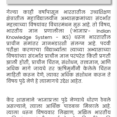
गेल्या काही वर्षांपासून भारतातील उच्चशिक्षण
क्षेत्रातील महाविद्यालयीन अभ्यासक्रमांच्या संदर्भात
महत्त्वाच्या विषयांवर विचारमंथन सुरू आहे. तो विषय,
भारतीय ज्ञान प्रणालीला (‘भाज्ञाप्र’- Indian
Knowledge System - IKS) धरून भारतातील
प्राचीन समांतर ज्ञानभंडारशी संलग्न आहे. पदवी
परीक्षा करणार्‍या विद्यार्थ्याला त्याच्या अभ्यासाच्या
विषयांच्या संदर्भात प्राचीन ज्ञान परंपरेत किती प्रगती
झाली होती, प्राचीन चिंतन, संशोधन, तत्त्वज्ञान, आणि
अधिक मागे जायचे तर ऋषिमुनींनी केलेले चिंतन
माहिती करून देणे, त्यावर अधिक संशोधन करून ते
विषय पुढे नेणे हे त्यामागचे उद्देश आहेत.
केंद्र शासनाने ‘भाज्ञाप्र’ला पुढे नेण्याचे धोरण ठेवले
असल्याने, त्याला आर्थिक पाठबळ मिळाले आहे.
त्याला धरून विषयवार लिखाण, अखिल भारतीय