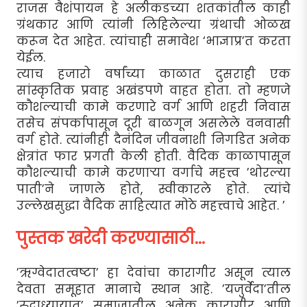
राजस वैशंपायन हे अलीकडच्या शतकांतील काही
ग्रंथकार आणि त्यांनी लिहिलेल्या ग्रंथाची ओळख
करून देत आहेत. त्यांचाही समावेश ‘भाज्ञाप्र’त करता
येईल.
त्याच हजारो वर्षांच्या काळात दुसराही एक
सांस्कृतिक प्रवाह अखंडपणे वाहत होता. तो म्हणजे
कौशल्याची कामे करणारे वर्ग आणि शहरी निवास
तसेच संपर्कापासून दूरी बाळगून असलेले वनवासी
वर्ग होते. त्यांनीही दैनंदिन जीवनाशी निगडित अनेक
क्षेत्रांत फार प्रगती केली होती. वैदिक काळापासून
कौशल्याची कामे करणार्‍या वर्गाचे महत्त्व ’थोरल्या
पाती’ने जाणले होते, स्वीकारले होते. त्यांचे
उल्लेखसुद्धा वैदिक साहित्यात मोठे महत्त्वाचे आहेत. ’
पुस्तक खरेदी करण्यासाठी...
’ऋग्वेदातत्वष्टा’ हा देवांचा कारागीर असून त्याल
देवता समूहात मानाचे स्थान आहे. ’यजुर्वेदा’तील
’रुद्राध्यायात’ समाजातील अनेक कारागीर आणि