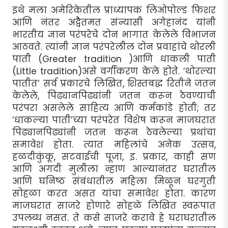
इथे मला अमेरिकेतील प्राध्यापक लिओपोल्ड फिशर
आणि नंतर अद्वैैतमत संन्यासी अगेहानंद यांनी
भारतीय ज्ञान परंपरेचे दोन भागात केलेले विभाजन
आठवते. त्यांनी ज्ञान परंपरेलील दोन प्रवाहांचे थोरली
पाती (Greater tradition )आणि धाकली पाती
(Little tradition)असे वर्गीकरण केले होते. ’थोरल्या
पातीत’ सर्व प्रकारचे लिखित, शिस्तबद्ध रितीने जतन
केलेले, पिढ्यानपिढ्यांनी जतन करून ठेवण्याची
परंपरा असलेले साहित्य आणि कर्मकांडे होती; तर
’धाकल्या पाती’च्या परंपरेत विशेष करून माजघरात
पिढ्यानपिढ्यांनी जतन करून ठेवलेल्या प्रथांचा
समावेश होता. त्यात महिलांचे अनेक उत्सव,
हळदीकुंकू, सटवाईची पूजा, इ. प्रकार, काही सण
आणि अगदी मुलीला न्हाण आल्यानंतर घरातील
आणि घनिष्ठ संबंधातील महिला मिळून घरगुती
सोहळा करत असत यांचा समावेश होता. कारण
माजघरात साजरे होणारे सोहळे लिखित स्वरूपात
उपलब्ध नसत. ते कसे साजरे करावे हे घराघरातील