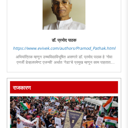
डॉ. प्रमोद पाठक
https://www.evivek.com/authors/Pramod_Pathak.html
अभियांत्रिक म्हणून उच्चविद्याविभूषित असणारे डॉ. प्रमोद पाठक हे 'गोवा
एनर्जी डेव्हलपमेण्ट एजन्सी' अर्थात 'गेडा'चे प्रमुख म्हणून काम पाहतात.
कामानिमित्त अनेक वर्षे परदेशी राहण्याचा त्यांना वारंवार योग आला. मुस्लीम
प्रश् आणि आंतरराष्ट्रीय राजकारण हा त्यांचा खास अभ्यासविषय आहे. या
विषयावरील लेखन साप्ताहिक विवेक तसेच अन्य नियतकालिकांतून सातत्याने
प्रकाशित होत असते.
राजकारण