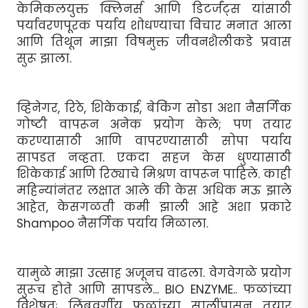
केमिकलयुक्त क्लिनर्स आणि डिटर्जंट्स यांसाठी
पर्यावरणपूरक पर्याय शोधण्याचा विचार मनात आला
आणि तिथून माझा विषमुक्त जीवनशैलीकडे प्रवास
सुरू झाला.
व्हिनेगर, रिठे, शिकेकाई, बेकिंग सोडा अशा नैसर्गिक
गोष्टी वापरून अनेक प्रयोग केले; पण तयार
करण्यासाठी आणि वापरण्यासाठी सोपा पर्याय
सापडत नव्हता. एकदा सहज केस धुण्यासाठी
शिकेकाई आणि रिठ्याचे मिश्रण वापरून पाहिले. काही
महिन्यांनंतर लक्षात आले की केस अधिक मऊ झाले
आहेत, केसगळती कमी झाली आहे अशा प्रकारे
Shampoo नैसर्गिक पर्याय मिळाला.
यामुळे माझा उत्साह अजूनच वाढला. वेगवेगळे प्रयोग
सुरूच होते आणि सापडले... BIO ENZYME.. फळांच्या
विशेषतः लिंबूवर्गीय फळांच्या सालींपासून तयार