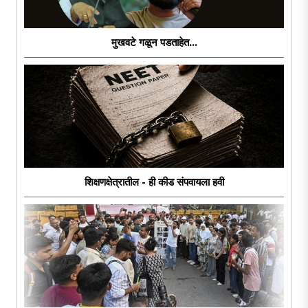
मुखवटे गळून पडताहेत...
शिक्षणक्षेत्रातील - ही कीड संपवायला हवी