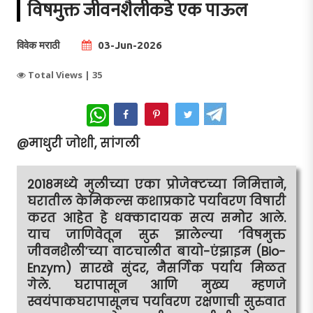
विषमुक्त जीवनशैलीकडे एक पाऊल
विवेक मराठी
03-Jun-2026
Total Views |
35
WhatsApp
@माधुरी जोशी, सांगली
2018मध्ये मुलीच्या एका प्रोजेक्टच्या निमित्ताने,
घरातील केमिकल्स कशाप्रकारे पर्यावरण विषारी
करत आहेत हे धक्कादायक सत्य समोर आले.
याच जाणिवेतून सुरू झालेल्या ‘विषमुक्त
जीवनशैली’च्या वाटचालीत बायो-एंझाइम (Bio-
Enzym) सारखे सुंदर, नैसर्गिक पर्याय मिळत
गेले. घरापासून आणि मुख्य म्हणजे
स्वयंपाकघरापासूनच पर्यावरण रक्षणाची सुरुवात