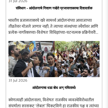
31 Jul 2026
संविधान - आंदोलनाचे निशाण नव्हेते प्रजासत्ताकाचा दिशादर्शक
भारतीय प्रजासत्ताकाचे खरे सामर्थ्य आंदोलनांच्या आवाजाच्या
तीव्रतेवर मोजले जाणार नाही; ते त्याच्या संस्थांच्या स्थैर्यावर आणि
प्रत्येक नागरिकाच्या-विशेषतः विधिज्ञांच्या-घटनात्मक प्रक्रियेवरील
अढळ विश्वासावर अवलंबून असेल. संविधान हे संतापाच्या क्षणी ..
31 Jul 2026
आंदोलनाचा धडा बोध अन् मथितार्थ!
कोणत्याही आंदोलनाला, विशेषतः राजकीय व्यवस्थेविरोधातील
संघर्षाला सरसकट ‘लेबल’ चिकटविणे हा राजकीय पक्ष व त्यांच्या