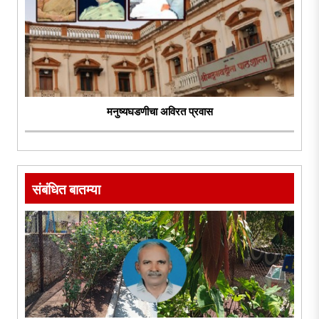
मनुष्यघडणीचा अविरत प्रवास
संबंधित बातम्या