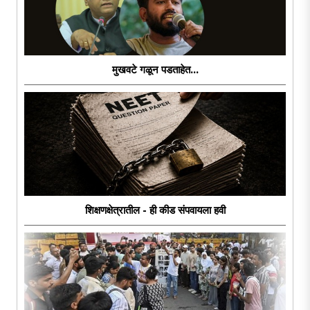
मुखवटे गळून पडताहेत...
शिक्षणक्षेत्रातील - ही कीड संपवायला हवी