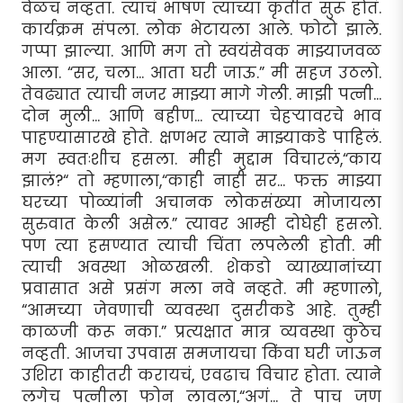
वेळच नव्हता. त्याचं भाषण त्याच्या कृतीत सुरू होतं.
कार्यक्रम संपला. लोक भेटायला आले. फोटो झाले.
गप्पा झाल्या. आणि मग तो स्वयंसेवक माझ्याजवळ
आला. “सर, चला... आता घरी जाऊ.” मी सहज उठलो.
तेवढ्यात त्याची नजर माझ्या मागे गेली. माझी पत्नी...
दोन मुली... आणि बहीण... त्याच्या चेहर्‍यावरचे भाव
पाहण्यासारखे होते. क्षणभर त्याने माझ्याकडे पाहिलं.
मग स्वतःशीच हसला. मीही मुद्दाम विचारलं,“काय
झालं?“ तो म्हणाला,“काही नाही सर... फक्त माझ्या
घरच्या पोळ्यांनी अचानक लोकसंख्या मोजायला
सुरुवात केली असेल.” त्यावर आम्ही दोघेही हसलो.
पण त्या हसण्यात त्याची चिंता लपलेली होती. मी
त्याची अवस्था ओळखली. शेकडो व्याख्यानांच्या
प्रवासात असे प्रसंग मला नवे नव्हते. मी म्हणालो,
“आमच्या जेवणाची व्यवस्था दुसरीकडे आहे. तुम्ही
काळजी करू नका.” प्रत्यक्षात मात्र व्यवस्था कुठेच
नव्हती. आजचा उपवास समजायचा किंवा घरी जाऊन
उशिरा काहीतरी करायचं, एवढाच विचार होता. त्याने
लगेच पत्नीला फोन लावला,“अगं... ते पाच जण