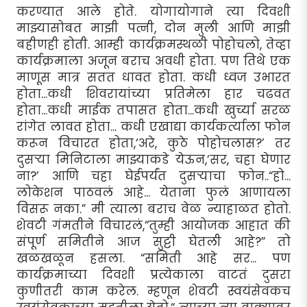
करण्यात आले होते. योगायोगाने त्या दिवशी
माझ्यासोबत माझी पत्नी, दोन मुली आणि माझी
बहीणही होती. आम्ही कार्यक्रमस्थळी पोहोचलो, तेव्हा
कार्यक्रमाला अजून बराच अवधी होता. पण तिथे एक
माणूस मात्र सतत धावत होता. कधी ध्वज उभारत
होता...कधी शिवरायांच्या प्रतिमेला हार चढवत
होता...कधी माईक तपासत होता...कधी खुर्च्या सरळ
रांगेत लावत होता... कधी एखाद्या कार्यकर्त्याला फोन
करून विचारत होता,‘अरे, कुठे पोहोचलास?’ तर
दुसर्‍या मिनिटाला माझ्याकडे येऊन,‘सर, चहा घेणार
ना?’ आणि चहा घेईपर्यंत दुसर्‍याचा फोन..“हो...
लोकेशन पाठवलं आहे... येताना फुलं आणायला
विसरू नका.” मी त्याला बराच वेळ न्याहाळत होतो.
शेवटी गंमतीने विचारलं,“तुम्ही आयोजक आहात की
संपूर्ण समितीने आज सुट्टी घेतली आहे?” तो
खळखळून हसला. “समिती आहे सर... पण
कार्यक्रमाच्या दिवशी प्रत्येकाला वाटतं दुसरा
कुणीतरी काम करेल. म्हणून शेवटी स्वयंसेवकच