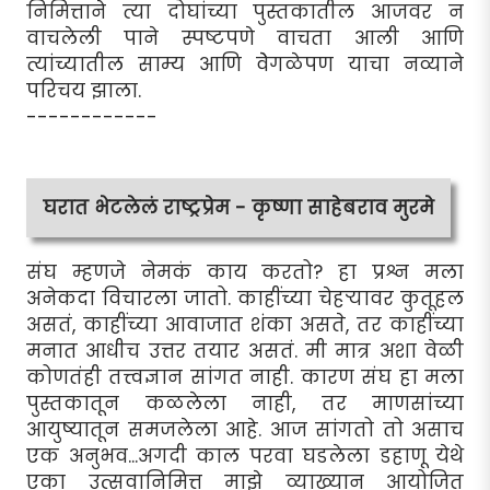
निमित्ताने त्या दोघांच्या पुस्तकातील आजवर न
वाचलेली पाने स्पष्टपणे वाचता आली आणि
त्यांच्यातील साम्य आणि वेेगळेपण याचा नव्याने
परिचय झाला.
------------
घरात भेटलेलं राष्ट्रप्रेम - कृष्णा साहेबराव मुरमे
संघ म्हणजे नेमकं काय करतो? हा प्रश्न मला
अनेकदा विचारला जातो. काहींच्या चेहर्‍यावर कुतूहल
असतं, काहींच्या आवाजात शंका असते, तर काहींच्या
मनात आधीच उत्तर तयार असतं. मी मात्र अशा वेळी
कोणतंही तत्त्वज्ञान सांगत नाही. कारण संघ हा मला
पुस्तकातून कळलेला नाही, तर माणसांच्या
आयुष्यातून समजलेला आहे. आज सांगतो तो असाच
एक अनुभव...अगदी काल परवा घडलेला डहाणू येथे
एका उत्सवानिमित्त माझे व्याख्यान आयोजित