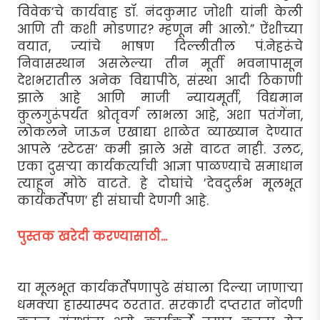
विवेक’चे कार्यवाह डॉ. नंदकुमार जोशी यांनी केली
आणि ती कशी मोडणार? म्हणून मी आलो.” ऐंशीच्या
वयात, ज्यांचे भाषण दिल्लीतील पं.नेहरूंचे
निवासस्थान असलेल्या तीन मूर्ती भवनापासून
देशभरातील अनेक विद्यापीठे, संस्था आदी ठिकाणी
झाले आहे आणि माजी न्यायमूर्ती, विद्यमान
कुलगुरूंपर्यंत श्रोतृवर्ग लाभला आहे, अशा पतंगेंना,
लोकलने जाऊन एखाद्या शाळेत व्याख्यान देण्यात
आपले ‘स्टेटस‘ कमी झाले असे वाटत नाही. उलट,
एका दुसर्‍या कार्यकर्त्याची आज्ञा पाळण्याचे समाधान
त्याहून मोठे वाटते. हे दोघांचे ’देवदुर्लभ मूलभूत
कार्यकर्तेपण’ ही संघाची देणगी आहे.
पुस्तक खरेदी करण्यासाठी...
या मूलभूत कार्यकर्तेपणापुढे संघाला दिल्या जाणार्‍या
धमक्या हास्यास्पद ठरतात. सरकारी दप्तरात नोंदणी