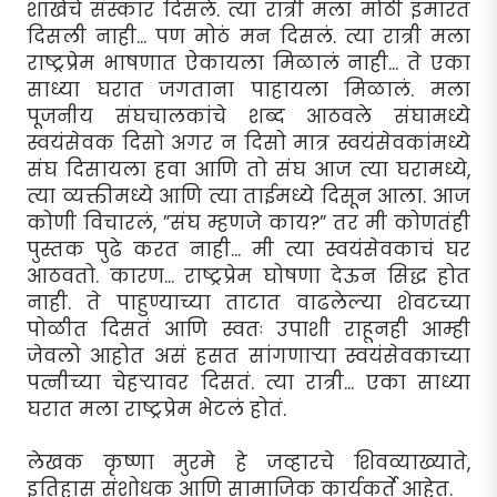
शाखेचे संस्कार दिसले. त्या रात्री मला मोठी इमारत
दिसली नाही... पण मोठं मन दिसलं. त्या रात्री मला
राष्ट्रप्रेम भाषणात ऐकायला मिळालं नाही... ते एका
साध्या घरात जगताना पाहायला मिळालं. मला
पूजनीय संघचालकांचे शब्द आठवले संघामध्ये
स्वयंसेवक दिसो अगर न दिसो मात्र स्वयंसेवकांमध्ये
संघ दिसायला हवा आणि तो संघ आज त्या घरामध्ये,
त्या व्यक्तीमध्ये आणि त्या ताईमध्ये दिसून आला. आज
कोणी विचारलं, ”संघ म्हणजे काय?” तर मी कोणतंही
पुस्तक पुढे करत नाही... मी त्या स्वयंसेवकाचं घर
आठवतो. कारण... राष्ट्रप्रेम घोषणा देऊन सिद्ध होत
नाही. ते पाहुण्याच्या ताटात वाढलेल्या शेवटच्या
पोळीत दिसतं आणि स्वतः उपाशी राहूनही आम्ही
जेवलो आहोत असं हसत सांगणार्‍या स्वयंसेवकाच्या
पत्नीच्या चेहर्‍यावर दिसतं. त्या रात्री... एका साध्या
घरात मला राष्ट्रप्रेम भेटलं होतं.
लेखक कृष्णा मुरमे हे जव्हारचे शिवव्याख्याते,
इतिहास संशोधक आणि सामाजिक कार्यकर्ते आहेत.