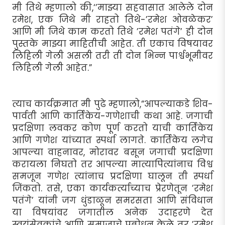
मी तिथे म्हणालो की,‘’माझ्या सहवासात आलेले दोन
रमेश, एक जिथे मी राहतो तिथे-’रमेश ओवळेकर’
आणि मी जिथे काम करतो तिथे ’रमेश पतंगे’ ही दोन
पुस्तके माझ्या माहितीची आहेत. ती एकाच विषयावर
लिहिली गेली असली तरी ती दोन भिन्न पार्श्वभूमीवर
लिहिली गेली आहेत.”
त्याच कार्यक्रमात मी पुढे म्हणालो,“आपल्याकडे शिव-
पार्वती आणि कार्तिकेय-गणेशाची कथा आहे. जगाची
प्रदक्षिणा लवकर कोण पूर्ण करतो याची कार्तिकेय
आणि गणेश यांच्यात स्पर्धा लागते. कार्तिकेय लगेच
आपल्या वाहनावर, मोरावर बसून जगाची प्रदक्षिणा
करायला निघतो तर आपल्या मात्यापित्यांनाच विश्व
समजून गणेश त्यांनाच प्रदक्षिणा घालून ती स्पर्धा
जिंकतो. तसे, एका कार्यकर्त्याच्याच प्रेरणेतून ’रमेश
पतंगे’ यांनी जग धुंडाळून समरसता आणि संविधान
या विषयांवर जगातील अनेक उदाहरणे देत
स्वयंसेवकांचे आणि समाजाचे प्रबोधन केले तर ’रमेश