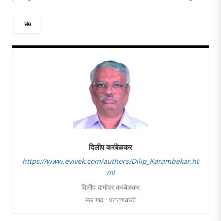
संघ
दिलीप करंबेळकर
https://www.evivek.com/authors/Dilip_Karambekar.ht
ml
दिलीप दामोदर करंबेळकर
मूळ गाव : पट्टणकुडी
शिक्षण : बीएस्सी, एम.बी.ए.