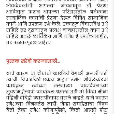
ओवळेकरांनी’ आपल्या जीवनातून ती प्रेरणा
आविष्कृत करून आपल्या परिसरातील अनेकांना
सामाजिक कार्याची प्रेरणा देऊन विविध सामाजिक
कामे आणि उपक्रम उभे केले. एकातून विचारविश्व उभे
राहिले तर दुसर्‍यातून प्रत्यक्ष व्यवहारातील काम उभे
राहिले. इथले कार्तिकेय आणि गणेश हे स्पर्धक नाहीत,
तर परस्परपूरक आहेत.”
पुस्तक खरेदी करण्यासाठी...
याचे कारण या दोघांची कार्यक्षेत्रे वेगळी असली तरी
त्यांची विचारविश्वे एकच आहेत. रमेश ओवळेकरचा
कार्यक्रम त्यांच्या लग्नाच्या वाढदिवसाच्या
सुवर्णमहोत्सवी कार्यक्रम असला तरी तो किंवा मीना
वहिनी दोघेही व्यासपीठावर बसले नव्हते. याचे कारण
रमेशच्या विनम्रतेत नाही. जेव्हा संघहिताचा विषय
येतो तेव्हा रमेश कोणापुढेही, किती आग्रही होऊ