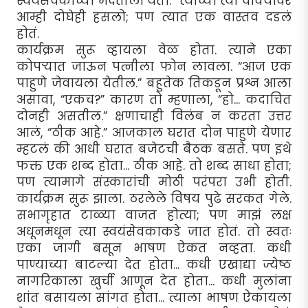
स्वयंसेवकाच्या मदतीला येतो.“ त्याच्या त्या वाक्यावर
आम्ही दोघेही हसलो; पण त्यात एक वास्तव दडलं
होतं.
कार्यक्रम सुरू व्हायला वेळ होता. त्याने एका
कोपर्‍यात जाऊन पत्नीला फोन लावला. “आज एक
पाहुणे जेवायला येतील.” बहुतेक तिकडून प्रश्न आला
असावा, “एकच?” कारण तो म्हणाला, “हो... कदाचित
दोनही असतील.” क्षणाचाही विलंब न करता उत्तर
आलं, “ठीक आहे.” आजकाल घरात दोन पाहुणे येणार
म्हटलं की आधी घरात बजेटची बैठक बसते. पण इथे
फक्त एक शब्द होता... ठीक आहे. तो शब्द साधा होता;
पण त्यामागे संस्कारांची मोठी परंपरा उभी होती.
कार्यक्रम सुरू झाला. ठरलेले विषय पुढे सरकत गेले.
सभागृहात टाळ्या वाजत होत्या; पण माझं लक्ष
अधूनमधून त्या स्वयंसेवकाकडे जात होतं. तो स्वतः
एका जागी बसून भाषण ऐकत नव्हता. कधी
पाण्याच्या बाटल्या देत होता... कधी एखाद्या ज्येष्ठ
नागरिकाला खुर्ची आणून देत होता... कधी मुलांना
शांत बसायला सांगत होता... त्याला भाषण ऐकायला