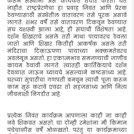
करून संस्थांना असे कार्यकर्ते तयार करता येत
नाहीत. राष्ट्रप्रेरणेचा हा प्रवाह जिवंत आणि प्रेरक
ठेवण्यासाठी संस्थेतील वातावरण तसे पूरक असावे
लागते. शंभर वर्षे तसे वातावरण टिकवून ठेवण्यात
संघ यशस्वी झाला आहे, ही संघाची विशेषता आहे.
दर्शन शिखराचे असले तरी माथा पायावरच ठेवला
जातो आणि शिखर कितीही आकर्षक असले तरी
मंदिराचा टिकाऊपणा पायाच्या भक्कमतेवरच
अवलंबून असतो. हा एकात्मभाव समजण्याची जाणीव
कायम ठेवावी लागते. त्यातही कार्तिकेयाचे दर्शन
देवळात जाऊन घ्यायचे असल्याने कष्टसाध्य आहे.
घरच्या सुपारीचा गणपती बनवून त्याची पूजा करून
काम सुरू करावे एवढा तो सहजसाध्य आणि नित्य
जीवनाशी निगडीत आहे.
प्रत्येक जिवंत कार्यक्रम आपणाला काही ना काही
नवे शिकवत असतो. या दोन्ही रमेशांना मी किमान
पंचेचाळीस वर्षे ओळखतो. परंतु या कार्यक्रमाच्या