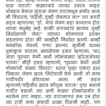
कधी दहा. आम्ही माणसं मोजत नाही; देवाने दिलेला
घास वाटतो.” माझ्याकडे त्यावर उत्तरच नव्हतं.
थोड्याच वेळात सुग्रास जेवण ताटांमधून समोर आलं.
मी विचारलं, “वहिनी, तुम्ही जेवलात ना?“ त्या अगदी
सहज म्हणाल्या, “हो... यांचं जेवण सहा वाजताच होतं.
त्यांना मधुमेह आहे. बाकी सगळ्यांचं झालंय. तुम्ही
निर्धास्तपणे जेवा.” त्यांच्या बोलण्यात इतका
सहजपणा होता की आम्हीही निर्धास्त झालो. आम्ही
मनसोक्त जेवलो. गप्पा झाल्या. मुलींनी घरभर
धुमाकूळ घातला. स्वयंसेवक हसत म्हणाला, “सर,
आता पुढच्या वेळी आधी लोकसंख्या व्हॉट्सअ‍ॅपवर
पाठवा.“ मीही हसत म्हणालो, “पुढच्या वेळी आधी
पोळ्यांची संख्या विचारा.“ घरात पुन्हा एकदा हशा
पिकला. जेवण झालं. निरोपाची वेळ आली. तो मला
गाडीपर्यंत सोडायला आला. मी सहज
म्हणालो,“वहिनींचं खरंच कौतुक वाटलं.” तृप्त मनाने
गाडीत बसलो. त्या क्षणी माझ्या डोळ्यांसमोर ते
भरलेलं ताट नव्हतं... त्या ताटामागचं मन उभं होतं.
त्या रात्री मला संघाची शाखा दिसली नाही... पण