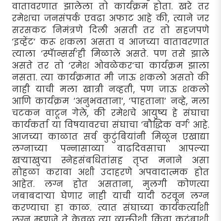
वातावरणात झालेला तो कार्यक्रम होता. खरे तर
रमेशचा जनसंपर्क एवढा अफाट आहे की, त्याने जर
सरसकट निमंत्रणे दिली असती तर तो सहजपणे
‘इव्हेंट‘ करू शकला असता व आजच्या वातावरणात
त्याला ‘स्पॅान्सर्स‘ही मिळाले असते. पण तसे झाले
असते तर तो ‘रमेश ओवळेकर‘चा कार्यक्रम झाला
नसता. त्या कार्यक्रमात मी जाऊ शकलो असतो की
नाही याची मला खात्री नव्हती, पण जाऊ शकलो
आणि कार्यक्रम ‘अनुभवताना‘, ‘पाहताना‘ नव्हे, मला
चटकन वाटून गेले, की रमेशचे आयुष्य हे संघाचा
कार्यकर्ता या विषयावरचा संघाचा ‘बौद्धिक वर्ग‘ आहे.
आजच्या काळात सर्व कुटुंबियांनी मिळून एखाद्या
लग्नाच्या पन्नासाव्या वाढदिवसाचा आपल्या
खर्‍याखुर्‍या स्नेहसंबधितांसह तृप्त मनाने असा
सोहळा करावा अशी उदाहरणे अपवादात्मक होत
आहेत. लग्न होत असताना, मुलगी कोणत्या
जबाबदार्‍या घेणार नाही याची यादी ठरवून लग्न
करण्याचा हा काळ. त्यात संघाच्या कार्यकर्त्याशी
लग्न म्हणजे ते केवळ त्या व्यक्तीशी किंवा कुटुंबाशी