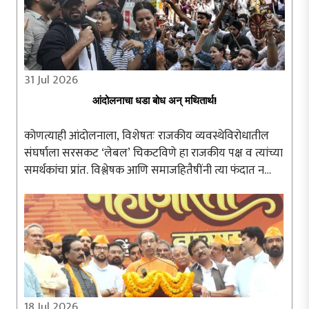
31 Jul 2026
आंदोलनाचा धडा बोध अन् मथितार्थ!
कोणत्याही आंदोलनाला, विशेषतः राजकीय व्यवस्थेविरोधातील
संघर्षाला सरसकट ‘लेबल’ चिकटविणे हा राजकीय पक्ष व त्यांच्या
समर्थकांचा प्रांत. विश्लेषक आणि समाजहितैषींनी त्या फंदात न
पडता आंदोलनाचा अन्वयार्थ प्रामाणिकपणे शोधणे श्रेयस्कर ठरते.
दिल्लीतील जंतरमंतरवर ..
18 Jul 2026