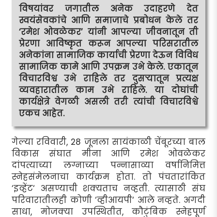
विषयांवर जगातील अनेक उदाहरणे देत
स्वयंसेवकांचे आणि समाजाचे प्रबोधन केले तर
‘रमेश ओवळेकर’ यांनी आपल्या जीवनातून ती
प्रेरणा आविष्कृत करून आपल्या परिसरातील
अनेकांना सामाजिक कार्याची प्रेरणा देऊन विविध
सामाजिक कामे आणि उपक्रम उभे केले. एकातून
विचारविश्व उभे राहिले तर दुसर्‍यातून प्रत्यक्ष
व्यवहारातील काम उभे राहिले. या दोघांची
कार्यक्षेत्रे वेगळी असली तरी त्यांची विचारविश्वे
एकच आहेत.
गेल्या रविवारी, 28 जूनला सायंकाळी चेंबूरच्या बाल
विकास संघात मीना आणि रमेश ओवळेकर
दांपत्याच्या लग्नाच्या पन्नासाव्या वर्षानिमित्त
स्नेहसंमेलनाचा कार्यक्रम होता. तो पंचतारांकित
‘इव्हेंट‘ असण्याची शक्यताच नव्हती. त्यासाठी संघ
परिवारातीलही कोणी ‘व्हीआयपी‘ आले नव्हते. अगदी
साधा, मोजक्या उपस्थितीत, कौटुंबिक स्नेहपूर्ण