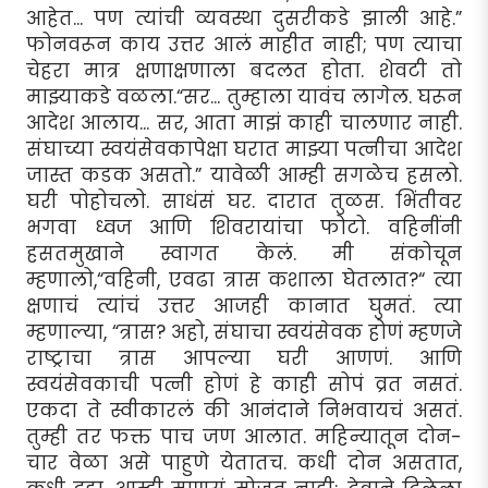
आहेत... पण त्यांची व्यवस्था दुसरीकडे झाली आहे.”
फोनवरून काय उत्तर आलं माहीत नाही; पण त्याचा
चेहरा मात्र क्षणाक्षणाला बदलत होता. शेवटी तो
माझ्याकडे वळला.“सर... तुम्हाला यावंच लागेल. घरून
आदेश आलाय... सर, आता माझं काही चालणार नाही.
संघाच्या स्वयंसेवकापेक्षा घरात माझ्या पत्नीचा आदेश
जास्त कडक असतो.” यावेळी आम्ही सगळेच हसलो.
घरी पोहोचलो. साधंसं घर. दारात तुळस. भिंतीवर
भगवा ध्वज आणि शिवरायांचा फोटो. वहिनींनी
हसतमुखाने स्वागत केलं. मी संकोचून
म्हणालो,“वहिनी, एवढा त्रास कशाला घेतलात?“ त्या
क्षणाचं त्यांचं उत्तर आजही कानात घुमतं. त्या
म्हणाल्या, “त्रास? अहो, संघाचा स्वयंसेवक होणं म्हणजे
राष्ट्राचा त्रास आपल्या घरी आणणं. आणि
स्वयंसेवकाची पत्नी होणं हे काही सोपं व्रत नसतं.
एकदा ते स्वीकारलं की आनंदाने निभवायचं असतं.
तुम्ही तर फक्त पाच जण आलात. महिन्यातून दोन-
चार वेळा असे पाहुणे येतातच. कधी दोन असतात,