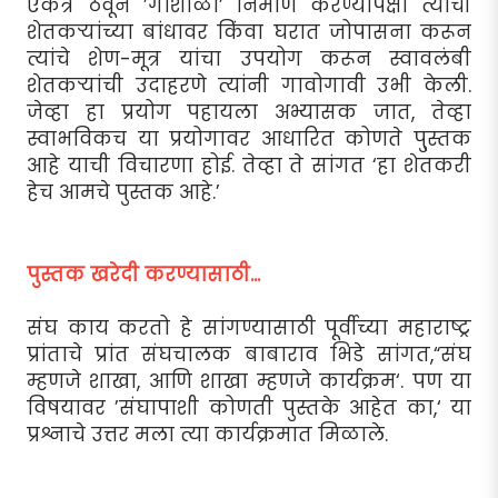
एकत्र ठेवून ’गोशाळा’ निर्माण करण्यापेक्षा त्यांची
शेतकर्‍यांच्या बांधावर किंवा घरात जोपासना करून
त्यांचे शेण-मूत्र यांचा उपयोग करून स्वावलंबी
शेतकर्‍यांची उदाहरणे त्यांनी गावोगावी उभी केली.
जेव्हा हा प्रयोग पहायला अभ्यासक जात, तेव्हा
स्वाभविकच या प्रयोगावर आधारित कोणते पु्स्तक
आहे याची विचारणा होई. तेव्हा ते सांगत ‘हा शेतकरी
हेच आमचे पुस्तक आहे.’
पुस्तक खरेदी करण्यासाठी...
संघ काय करतो हे सांगण्यासाठी पूर्वीच्या महाराष्ट्र
प्रांताचे प्रांत संघचालक बाबाराव भिडे सांगत,“संघ
म्हणजे शाखा, आणि शाखा म्हणजे कार्यक्रम‘. पण या
विषयावर ’संघापाशी कोणती पुस्तके आहेत का,‘ या
प्रश्नाचे उत्तर मला त्या कार्यक्रमात मिळाले.