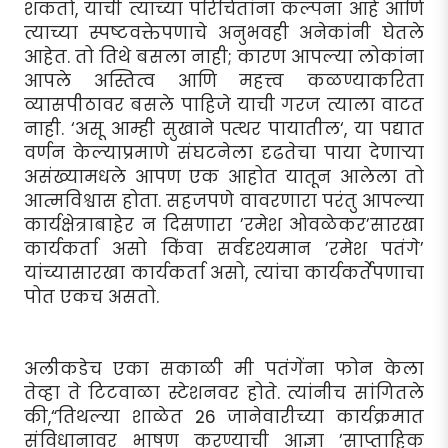
शकतो, याची त्याच्या परिचितांना कल्पना आहे आणि
त्याच्या स्पष्टवक्तेपणाचे अनुभवही अनेकांनी घेतले
आहेत. तो तिथे बसला नाही; कारण आपल्या लोकांना
आपले अस्तित्व आणि महत्त्व कळण्याकरिता
व्यासपीठावर बसले पाहिजे याची गरज त्याला वाटत
नाही. ‘असू आम्ही सुखाने पत्थर पायातील‘, या पद्यात
वर्णन केल्याप्रमाणे संघटनेला दृढतेचा पाया देणार्‍या
असंख्यामधले आपण एक आहोत यातून आलेला तो
आत्मविश्वास होता. सहजपणे वावरणारा परंतु आपल्या
कार्यक्षेत्राबाहेर न दिसणारा ’रमेश ओवळेकर’सारखा
कार्यकर्ता असो किंवा सर्वदृश्यमान ’रमेश पतंगे’
यांच्यासारखा कार्यकर्ता असो, त्यांचा कार्यकर्तेपणाचा
पोत एकच असतो.
अलीकडेच एका सकाळी मी पतंगेंना फोन केला
तेव्हा ते टिटवाळा स्टेशनवर होते. त्यांनीच सांगितले
की,“तिथल्या शाळेत 26 जानेवारीच्या कार्यक्रमात
संविधानावर भाषण करण्याची आज्ञा ’साप्ताहिक