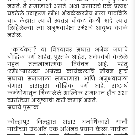
नसते. ते समाजाशी असते. अशा संसाराचे एक प्रत्यक्ष
घडलेले उदाहरण रमेश ओवळेकरनेच मला पाठविले.
याच लेखात त्याची स्वतंत्र चौकट केली आहे. त्यात
लिहिलेल्या त्या अनुभवापेक्षा रमेशचे आयुष्य वेगळे
नसेल.
‘कार्यकर्ता’ या विषयावर संघात अनेक जणांचे
बौद्धिक वर्ग आहेत, पुस्तके आहेत, अनेकांनी केलेले
गहन तत्वज्ञानात्मक विवेचन आहे. परंतु
‘रमेश‘सारख्या असंख्य कार्यकर्त्यांचे जीवन हाच
संघाचा समाजाला समजणारा आणि अनुभवायला
येणारा खराखुरा बौद्धिक वर्ग आहे. राष्ट्रार्थ
कर्मयोगातून मिळालेले आत्मिक समाधान हीच अशा
व्यक्तींच्या आयुष्याची खरी कमाई असते.
संघाचे पुस्तक
कोल्हापूर जिल्ह्यात शेखर धर्माधिकारी यांनी
गायीच्या संदर्भात एक अभिनव प्रयोग केला. गायींना